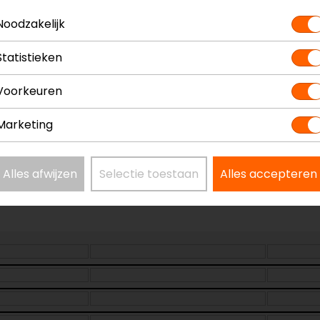
? Neem dan
contact
met ons op of kom langs in één van
o
kun je het product bekijken & passen en staan onze verko
Noodzakelijk
Statistieken
Voorkeuren
Marketing
Model
52
Kleur
Zw
Alles afwijzen
Selectie toestaan
Alles accepteren