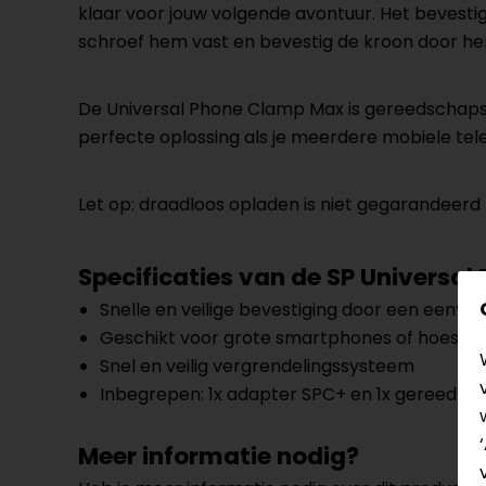
klaar voor jouw volgende avontuur. Het bevesti
schroef hem vast en bevestig de kroon door he
De Universal Phone Clamp Max is gereedschapsl
perfecte oplossing als je meerdere mobiele tele
Let op: draadloos opladen is niet gegarandeerd b
Specificaties van de
SP Universal
Snelle en veilige bevestiging door een eenvo
Geschikt voor grote smartphones of hoesjes
Snel en veilig vergrendelingssysteem
Inbegrepen: 1x adapter SPC+ en 1x gereedsc
Meer informatie nodig?