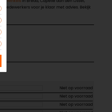
nze winkels
in Breda, Capelle aan den IJssel,
opmedewerkers voor je klaar met advies. Bekijk
657
art
Niet op voorraad
Niet op voorraad
Niet op voorraad