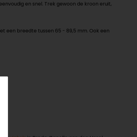
eenvoudig en snel. Trek gewoon de kroon eruit,
met een breedte tussen 65 - 89,5 mm. Ook een