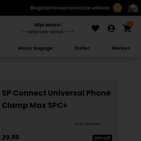
Blog
Klantenservice
Onze winkels
8.7
0
Mijn winkel
Motor bagage
Outlet
Merken
SP Connect Universal Phone
Clamp Max SPC+
direct leverbaar
29,99
OP=OP