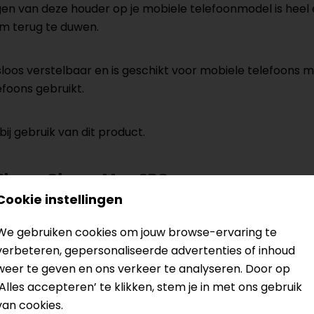
gen van deze houder op je mobiele telefoonmodel is heel 
m terug te duwen.
oos verstelbaar en is geschikt voor mobiele telefoons 
foons gebruikt.
ij gebruik van dit product.
 Phone Clamp Max SPC+
Cookie instellingen
udige rotatie van 90° - geen magnetische hechting
 met een maximale dikte van 14,5 mm
We gebruiken cookies om jouw browse-ervaring te
verbeteren, gepersonaliseerde advertenties of inhoud
hap SPC+
weer te geven en ons verkeer te analyseren. Door op
‘Alles accepteren’ te klikken, stem je in met ons gebruik
van cookies.