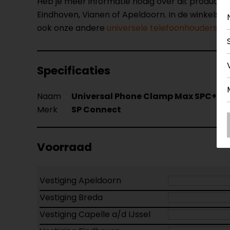
Heb je meer informatie nodig over dit product
Eindhoven, Vianen of Apeldoorn. In de winkels 
ook onze andere
universele telefoonhouders.
Specificaties
Naam
Universal Phone Clamp Max SPC+
Merk
SP Connect
Voorraad
Vestiging Apeldoorn
Vestiging Breda
Vestiging Capelle a/d IJssel