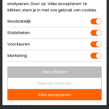
Kleur
Zwart
analyseren. Door op ‘Alles accepteren’ te
Hoofdsluiting
Snelsluiting
klikken, stem je in met ons gebruik van cookies.
Materiaal
Synthetisch
Rijstijl
Adventure
Noodzakelijk
Schachthoogte
Extra hoog
Statistieken
Seizoen
Mid-season
Waterdicht
Nee
Voorkeuren
Marketing
Voorraad
Alles afwijzen
Maat:
40
Selectie toestaan
Vestiging Apeldoorn
Alles accepteren
Niet op voorraad
Vestiging Breda