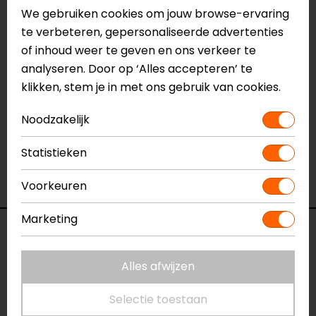
We gebruiken cookies om jouw browse-ervaring
Meer informatie nodig?
te verbeteren, gepersonaliseerde advertenties
Heb je meer informatie nodig over dit product?
of inhoud weer te geven en ons verkeer te
Neem dan
contact
met ons op of kom langs in één
analyseren. Door op ‘Alles accepteren’ te
van
onze winkels
in Breda, Capelle aan den IJssel,
klikken, stem je in met ons gebruik van cookies.
Eindhoven, Vianen of Apeldoorn. In de winkels kun je
Noodzakelijk
het product bekijken & passen en staan onze
verkoopmedewerkers voor je klaar met advies.
Statistieken
Bekijk ook onze andere
winter
motorhandschoenen.
Voorkeuren
Marketing
Specificaties
Alles afwijzen
Naam
Kevin
Motorhandschoenen
Selectie toestaan
Model
68415