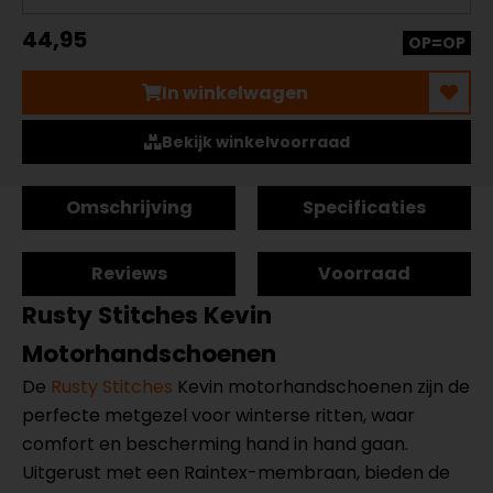
44,95
OP=OP
In winkelwagen
Bekijk winkelvoorraad
Omschrijving
Specificaties
Reviews
Voorraad
Rusty Stitches Kevin
Motorhandschoenen
De
Rusty Stitches
Kevin motorhandschoenen zijn de
perfecte metgezel voor winterse ritten, waar
comfort en bescherming hand in hand gaan.
Uitgerust met een Raintex-membraan, bieden de