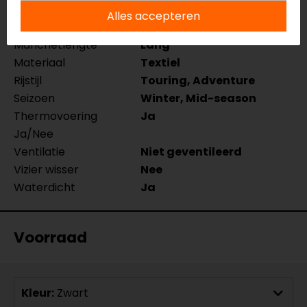
Merk
Rusty Stitches
Alles accepteren
Kleur
Zwart
Manchetlengte
Lang
Materiaal
Textiel
Rijstijl
Touring, Adventure
Seizoen
Winter, Mid-season
Thermovoering
Ja
Ja/Nee
Ventilatie
Niet geventileerd
Vizier wisser
Nee
Waterdicht
Ja
Voorraad
Kleur:
Zwart