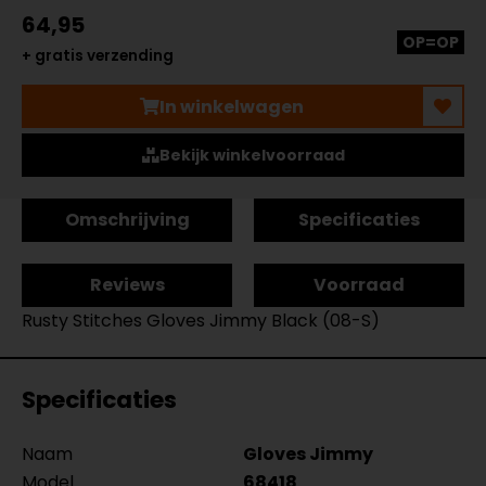
64,95
OP=OP
+ gratis verzending
In winkelwagen
Bekijk winkelvoorraad
Omschrijving
Specificaties
Reviews
Voorraad
Rusty Stitches Gloves Jimmy Black (08-S)
Specificaties
Naam
Gloves Jimmy
Model
68418