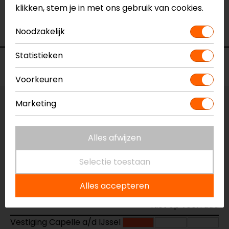
geen toelichting gegeven
klikken, stem je in met ons gebruik van cookies.
- Anoniem
Noodzakelijk
Statistieken
Voorraad
Voorkeuren
Marketing
Kleur:
Zwart
Maat:
M
Alles afwijzen
Vestiging Apeldoorn
Selectie toestaan
Niet op voorraad
Alles accepteren
Vestiging Breda
Niet op voorraad
Vestiging Capelle a/d IJssel