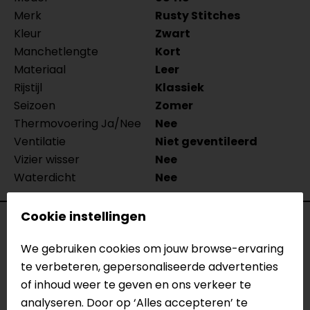
Merk
Rusty Stitches
Kleur
Zwart
Manchetlengte
Kort
Materiaal
Leer
Rijstijl
Klassiek
Seizoen
Zomer
Thermovoering Ja/Nee
Nee
Ventilatie
Niet geventileerd
Vizier wisser
Nee
Waterdicht
Nee
Cookie instellingen
Reviews (1)
We gebruiken cookies om jouw browse-ervaring
te verbeteren, gepersonaliseerde advertenties
of inhoud weer te geven en ons verkeer te
04-11-2023
analyseren. Door op ‘Alles accepteren’ te