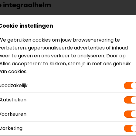
o integraalhelm
Cookie instellingen
We gebruiken cookies om jouw browse-ervaring te
verbeteren, gepersonaliseerde advertenties of inhoud
weer te geven en ons verkeer te analyseren. Door op
‘Alles accepteren’ te klikken, stem je in met ons gebruik
van cookies.
Noodzakelijk
? Neem dan
contact
met ons op of kom langs in één van
o
kun je het product bekijken & passen en staan onze verko
Statistieken
Voorkeuren
Marketing