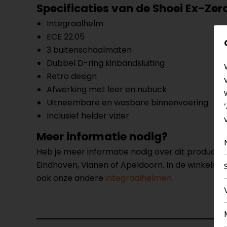
Specificaties van de Shoei Ex-Zer
Integraalhelm
ECE 22.05
3 buitenschaalmaten
Dubbel D-ring kinbandsluiting
Retro design
Afwerking met leer en nubuck
Uitneembare en wasbare binnenvoering
Inclusief helder vizier
Meer informatie nodig?
Heb je meer informatie nodig over dit product
Eindhoven, Vianen of Apeldoorn. In de winkels 
ook onze andere
integraalhelmen.