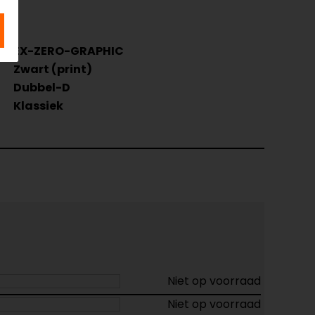
EX-ZERO-GRAPHIC
Zwart (print)
Dubbel-D
Klassiek
Niet op voorraad
Niet op voorraad