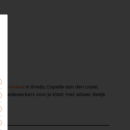
nze winkels
in Breda, Capelle aan den IJssel,
opmedewerkers voor je klaar met advies. Bekijk