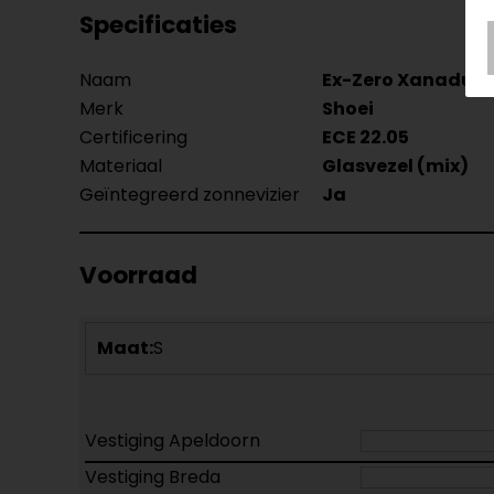
Specificaties
Naam
Ex-Zero Xanadu I
Merk
Shoei
Certificering
ECE 22.05
Materiaal
Glasvezel (mix)
Geïntegreerd zonnevizier
Ja
Voorraad
Maat:
S
Vestiging Apeldoorn
Vestiging Breda