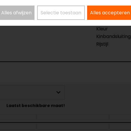
Alles afwijzen
Selectie toestaan
Alles accepteren
ntegraalhelm
Model
Kleur
Kinbandsluiting
Rijstijl
Laatst beschikbare maat!