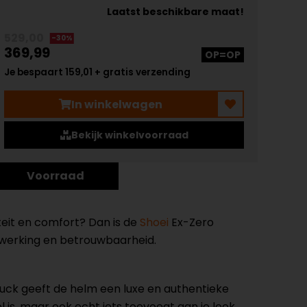
Laatst beschikbare maat!
529,00
-30%
369,99
OP=OP
Je bespaart 159,01 + gratis verzending
In winkelwagen
Bekijk winkelvoorraad
Voorraad
teit en comfort? Dan is de
Shoei
Ex-Zero
fwerking en betrouwbaarheid.
ubuck geeft de helm een luxe en authentieke
l is, maar ook echt iets toevoegt aan je look.