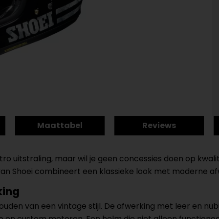
Maattabel
Reviews
o uitstraling, maar wil je geen concessies doen op kwali
 van Shoei combineert een klassieke look met moderne a
king
houden van een vintage stijl. De afwerking met leer en n
eke en custom motoren. Een helm die niet alleen functionee