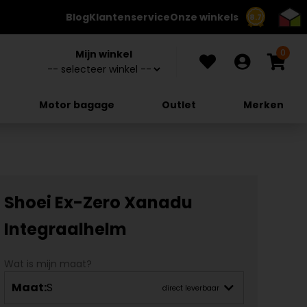
Blog
Klantenservice
Onze winkels
8.7
0
Mijn winkel
Motor bagage
Outlet
Merken
Shoei Ex-Zero Xanadu
Integraalhelm
Wat is mijn maat?
Maat:
S
direct leverbaar