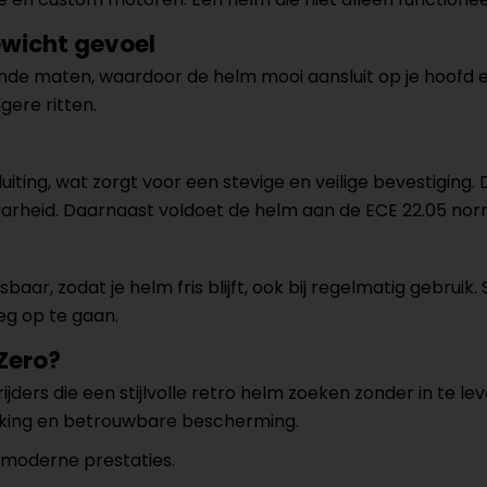
wicht gevoel
llende maten, waardoor de helm mooi aansluit op je hoofd
gere ritten.
ting, wat zorgt voor een stevige en veilige bevestiging. Di
arheid. Daarnaast voldoet de helm aan de ECE 22.05 nor
baar, zodat je helm fris blijft, ook bij regelmatig gebru
weg op te gaan.
Zero?
jders die een stijlvolle retro helm zoeken zonder in te le
rking en betrouwbare bescherming.
t moderne prestaties.