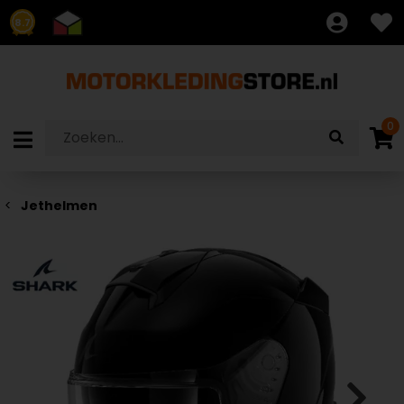
8.7
0
Jethelmen