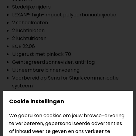
Stedelijke rijders
LEXAN™ high-impact polycarbonaatinjectie
2 schaalmaten
2 luchtinlaten
2 luchtuitlaten
ECE 22.06
Uitgerust met pinlock 70
Geïntegreerd zonnevizier, anti-fog
Uitneembare binnenvoering
Voorbereid op Sena for Shark communicatie
systeem
Ratel sluiting
Cookie instellingen
Meer informatie nodig?
We gebruiken cookies om jouw browse-ervaring
Heb je meer informatie nodig over dit product?
te verbeteren, gepersonaliseerde advertenties
Neem dan
contact
met ons op of kom langs in één
of inhoud weer te geven en ons verkeer te
van
onze winkels
in Breda, Capelle aan den IJssel,