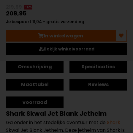
219,99
-5%
208,95
Je bespaart 11,04 + gratis verzending
In winkelwagen
Bekijk winkelvoorraad
Omschrijving
Specificaties
Maattabel
Reviews
Voorraad
Shark Skwal Jet Blank Jethelm
Ga onder in het stedelijke avontuur met de
Shark
Skwal Jet Blank Jethelm. Deze jethelm van Shark is