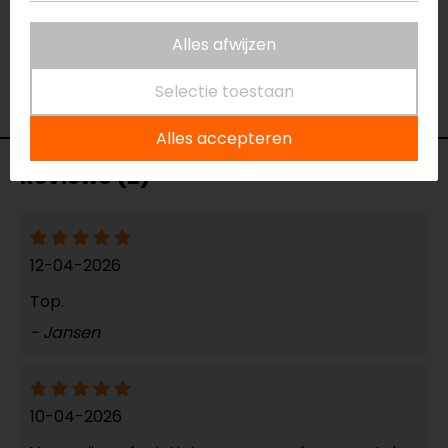
Rijstijl
Urban, Touring,
Alles afwijzen
Adventure
Geïntegreerd
Ja
Selectie toestaan
zonnevizier
Alles accepteren
Reviews (2)
12-04-2026
Top.
- Jansen
10-04-2026