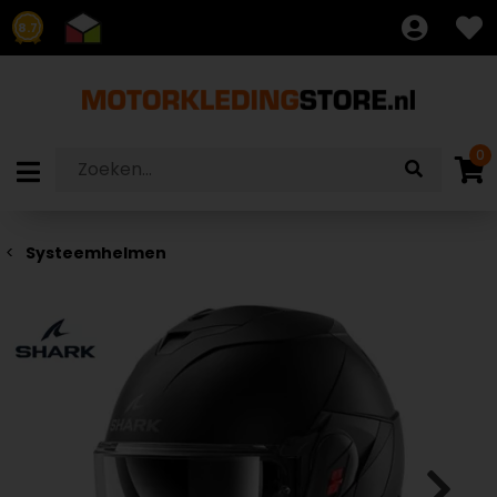
8.7
0
Systeemhelmen