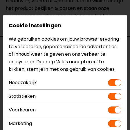
Eindhoven, Vianen of Apeldoorn. In de winkels kun je
het product bekijken & passen en staan onze
verkoopmedewerkers voor je klaar met advies.
Bekijk onze andere
systeemhelmen.
Cookie instellingen
We gebruiken cookies om jouw browse-ervaring
Specificaties
te verbeteren, gepersonaliseerde advertenties
of inhoud weer te geven en ons verkeer te
analyseren. Door op ‘Alles accepteren’ te
Naam
Oxo Dark Shadow Mat
klikken, stem je in met ons gebruik van cookies.
Systeemhelm
Model
148617
Noodzakelijk
Merk
Shark
Kleur
Mat Zwart
Statistieken
Certificering
ECE 22.06
Communicatie
Universeel voorbereid
Voorkeuren
Kinbandsluiting
Ratelsluiting
Materiaal
Thermoplastic
Marketing
Pinlock
Inbegrepen