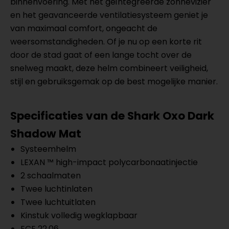
binnenvoering. Met het geïntegreerde zonnevizier
en het geavanceerde ventilatiesysteem geniet je
van maximaal comfort, ongeacht de
weersomstandigheden. Of je nu op een korte rit
door de stad gaat of een lange tocht over de
snelweg maakt, deze helm combineert veiligheid,
stijl en gebruiksgemak op de best mogelijke manier.
Specificaties van de
Shark Oxo Dark
Shadow Mat
Systeemhelm
LEXAN ™ high-impact polycarbonaatinjectie
2 schaalmaten
Twee luchtinlaten
Twee luchtuitlaten
Kinstuk volledig wegklapbaar
ECE 22.06