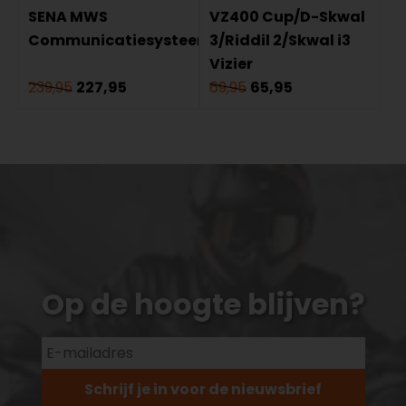
SENA MWS
VZ400 Cup/D-Skwal
Communicatiesysteem
3/Riddil 2/Skwal i3
Vizier
239,95
227,95
69,95
65,95
Op de hoogte blijven?
Schrijf je in voor de nieuwsbrief