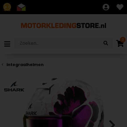
8.7
0
Integraalhelmen