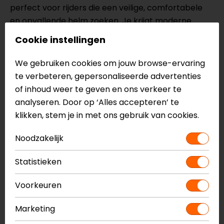
perfect voor rijders die een veilige, comfortabele
en opvallende helm zoeken. Je krijgt moderne
technologie, een uniek design en slimme functies
Cookie instellingen
voor dagelijks gebruik.
We gebruiken cookies om jouw browse-ervaring
Een ideale keuze voor motorrijders die stijl en
te verbeteren, gepersonaliseerde advertenties
comfort willen combineren.
of inhoud weer te geven en ons verkeer te
Specificaties van de
Shark D-Skwal
analyseren. Door op ‘Alles accepteren’ te
3 Mayfer
klikken, stem je in met ons gebruik van cookies.
Integraalhelm
Noodzakelijk
LEXAN™ high-impact polycarbonaatinjectie
Meerdere lucht in- en uitlaten
Statistieken
Spoiler
ECE 22.06
Voorkeuren
Vizier met gepatenteerd systeem voor snelle en
Marketing
gereedschapsloze extractie
Pinlock inbegrepen