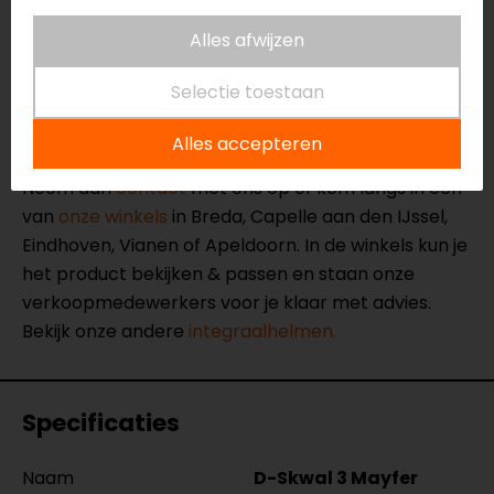
Geïntegreerd zonnevizier, anti-fog en UV-380
Alles afwijzen
Ratelsluiting
Let op: wordt geleverd zonder irridium vizier
Selectie toestaan
Meer informatie nodig?
Alles accepteren
Heb je meer informatie nodig over dit product?
Neem dan
contact
met ons op of kom langs in één
van
onze winkels
in Breda, Capelle aan den IJssel,
Eindhoven, Vianen of Apeldoorn. In de winkels kun je
het product bekijken & passen en staan onze
verkoopmedewerkers voor je klaar met advies.
Bekijk onze andere
integraalhelmen.
Specificaties
Naam
D-Skwal 3 Mayfer