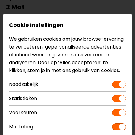
2 Mat
Integraalhelm
Thermoplastische buitenschaal
Cookie instellingen
ECE 22.05
We gebruiken cookies om jouw browse-ervaring
Aerodynamisch ontwerp
te verbeteren, gepersonaliseerde advertenties
Ratelsluiting
of inhoud weer te geven en ons verkeer te
Helder anti-kras vizier
analyseren. Door op ‘Alles accepteren’ te
Inclusief Pinlock
klikken, stem je in met ons gebruik van cookies.
Geïntegreerd zonnevizier
Uitneembare en wasbare binnenvoering
Noodzakelijk
Geschikt voor brildragers
Ventilatiesysteem met meerdere luchtinlaten en
Statistieken
uitlaten
Voorkeuren
Meer informatie nodig?
Heb je meer informatie nodig over dit product?
Marketing
Neem dan
contact
met ons op of kom langs in één