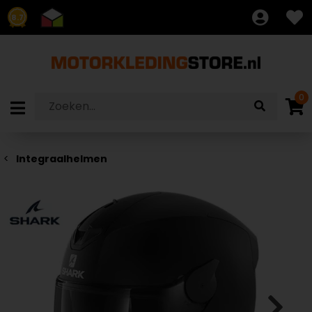
8.7
0
Integraalhelmen