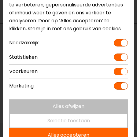
te verbeteren, gepersonaliseerde advertenties
Ventilatie
Meshpanelen
of inhoud weer te geven en ons verkeer te
Waterdicht
Ja
analyseren. Door op ‘Alles accepteren’ te
klikken, stem je in met ons gebruik van cookies.
Reviews (1)
Noodzakelijk
Statistieken
29-06-2024
Voorkeuren
geen toelichting gegeven
- Mohamed
Marketing
Alles afwijzen
Voorraad
Selectie toestaan
Alles accepteren
Maat:
10XL