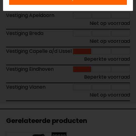
Vestiging Apeldoorn
Niet op voorraad
Vestiging Breda
Niet op voorraad
Vestiging Capelle a/d IJssel
Beperkte voorraad
Vestiging Eindhoven
Beperkte voorraad
Vestiging Vianen
Niet op voorraad
Gerelateerde producten
op=op