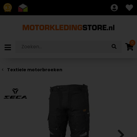
8.7
0
Textiele motorbroeken