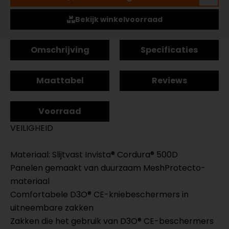
Bekijk winkelvoorraad
Omschrijving
Specificaties
Maattabel
Reviews
Voorraad
VEILIGHEID
Materiaal: Slijtvast Invista® Cordura® 500D
Panelen gemaakt van duurzaam MeshProtecto-
materiaal
Comfortabele D3O® CE-kniebeschermers in
uitneembare zakken
Zakken die het gebruik van D3O® CE-beschermers