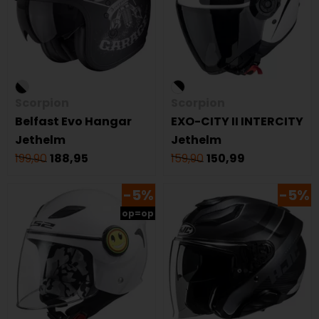
Scorpion
Scorpion
Belfast Evo Hangar
EXO-CITY II INTERCITY
Jethelm
Jethelm
199,90
188,95
159,90
150,99
-5%
-5%
op=op