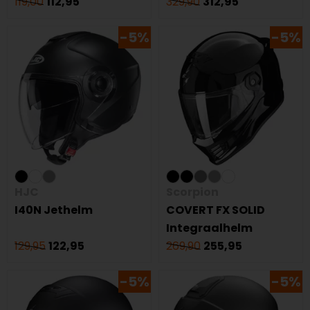
119,00
112,95
329,90
312,95
-5%
-5%
HJC
Scorpion
I40N Jethelm
COVERT FX SOLID
Integraalhelm
129,95
122,95
269,90
255,95
-5%
-5%