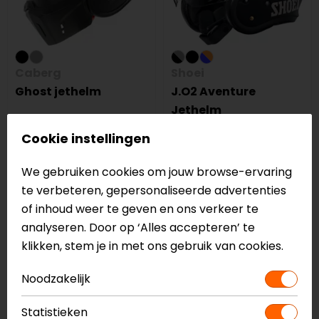
Caberg
Shoei
Ghost jethelm
J.O2 Aventure
Jethelm
299,95
208,99
469,00
444,95
Cookie instellingen
-5%
-5%
We gebruiken cookies om jouw browse-ervaring
op=op
te verbeteren, gepersonaliseerde advertenties
of inhoud weer te geven en ons verkeer te
analyseren. Door op ‘Alles accepteren’ te
klikken, stem je in met ons gebruik van cookies.
Noodzakelijk
Statistieken