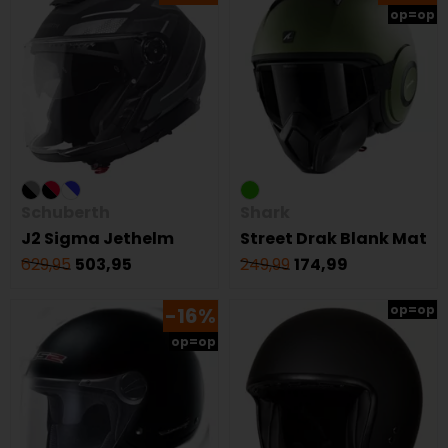
op=op
Schuberth
Shark
J2 Sigma Jethelm
Street Drak Blank Mat
629,95
503,95
249,99
174,99
op=op
-16%
op=op