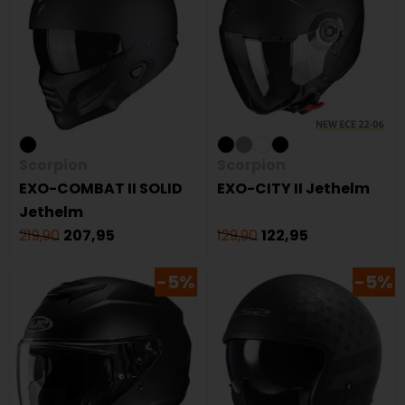
Scorpion
Scorpion
EXO-COMBAT II SOLID
EXO-CITY II Jethelm
Jethelm
219,90
207,95
129,90
122,95
-5%
-5%