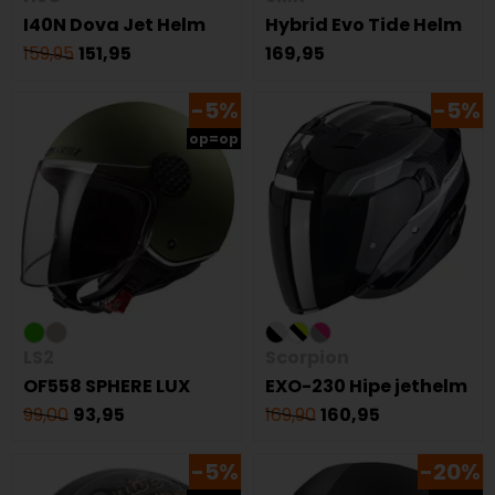
I40N Dova Jet Helm
Hybrid Evo Tide Helm
159,95
151,95
169,95
-5%
-5%
op=op
LS2
Scorpion
OF558 SPHERE LUX
EXO-230 Hipe jethelm
99,00
93,95
169,90
160,95
-5%
-20%