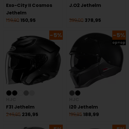
Exo-City II Cosmos
J.O2 Jethelm
Jethelm
159,90
150,95
399,00
378,95
-5%
-5%
op=op
HJC
HJC
F31 Jethelm
i20 Jethelm
249,95
236,95
199,95
188,99