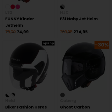
LS2
HJC
FUNNY Kinder
F31 Naby Jet Helm
Jethelm
79,00
74,99
289,95
274,95
op=op
-30%
Held
Caberg
Biker Fashion Heros
Ghost Carbon