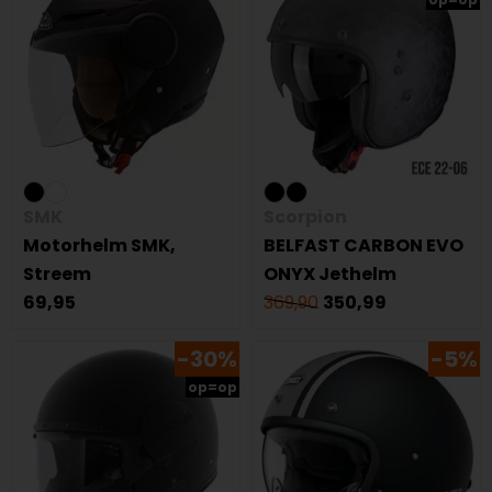
SMK
Scorpion
Motorhelm SMK,
BELFAST CARBON EVO
Streem
ONYX Jethelm
69,95
369,90
350,99
-30%
-5%
op=op