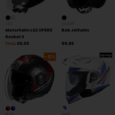
LS2
CLAW
Motorhelm LS2 OF560
Bob Jethelm
Rocket II
69,95
59,00
69,95
op=op
-5%
HJC
SMK