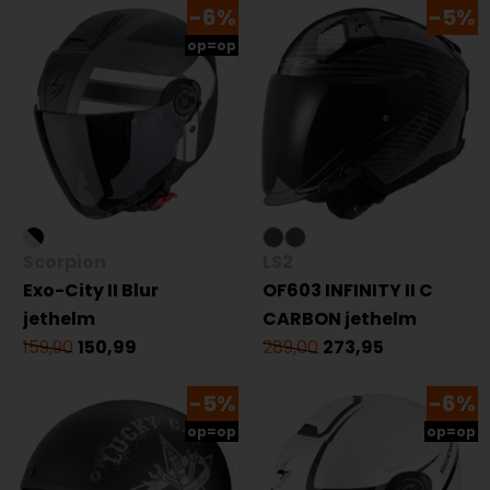
-6%
-5%
op=op
Scorpion
LS2
Exo-City II Blur
OF603 INFINITY II C
jethelm
CARBON jethelm
159,90
150,99
289,00
273,95
-5%
-6%
op=op
op=op