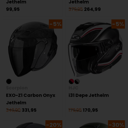
Jethelm
Jethelm
99,95
379,95
264,99
-5%
-5%
Scorpion
HJC
EXO-Z1 Carbon Onyx
i31 Depe Jethelm
Jethelm
349,90
331,95
179,95
170,95
-20%
-30%