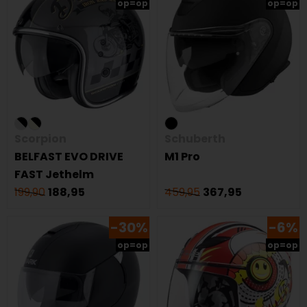
op=op
op=op
Scorpion
Schuberth
BELFAST EVO DRIVE
M1 Pro
FAST Jethelm
199,90
188,95
459,95
367,95
-30%
-6%
op=op
op=op