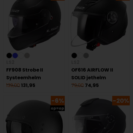
LS2
LS2
FF908 Strobe II
OF616 AIRFLOW II
Systeemhelm
SOLID jethelm
139,00
131,95
79,00
74,95
-6%
-20%
op=op