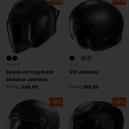
-5%
-5%
Shark
HJC
Skwal Jet Cup Dark
V31 Jethelm
Shadow Jethelm
259,99
246,95
199,95
189,95
-5%
-5%