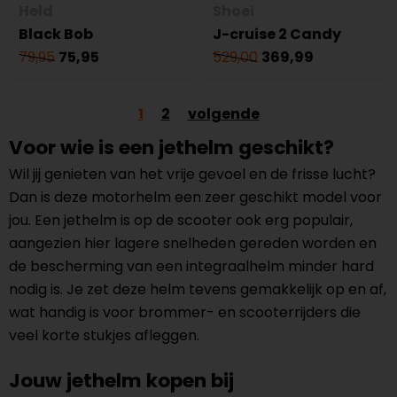
Held
Shoei
Black Bob
J-cruise 2 Candy
79,95
75,95
529,00
369,99
1
2
volgende
Voor wie is een jethelm geschikt?
Wil jij genieten van het vrije gevoel en de frisse lucht?
Dan is deze motorhelm een zeer geschikt model voor
jou. Een jethelm is op de scooter ook erg populair,
aangezien hier lagere snelheden gereden worden en
de bescherming van een integraalhelm minder hard
nodig is. Je zet deze helm tevens gemakkelijk op en af,
wat handig is voor brommer- en scooterrijders die
veel korte stukjes afleggen.
Jouw jethelm kopen bij