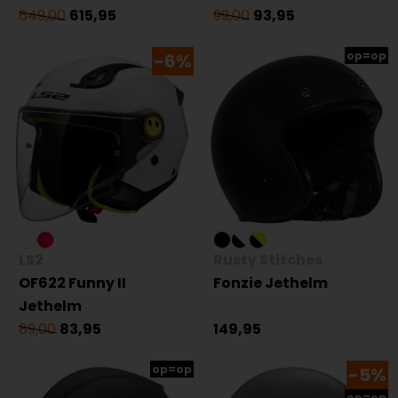
649,00
615,95
99,00
93,95
op=op
-6%
LS2
Rusty Stitches
OF622 Funny II
Fonzie Jethelm
Jethelm
89,00
83,95
149,95
op=op
-5%
op=op