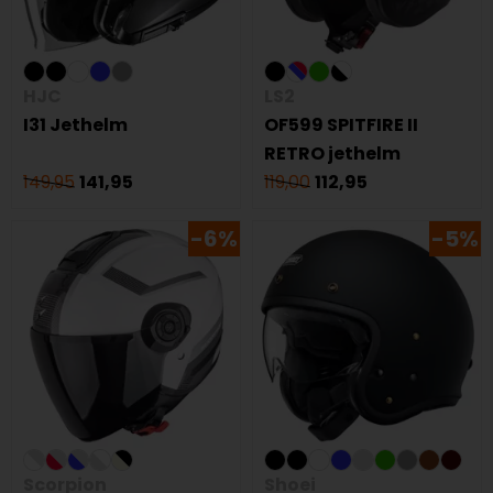
HJC
LS2
I31 Jethelm
OF599 SPITFIRE II
RETRO jethelm
149,95
141,95
119,00
112,95
-6%
-5%
Scorpion
Shoei