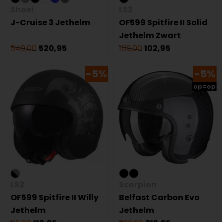
Shoei
LS2
J-Cruise 3 Jethelm
OF599 Spitfire II Solid
Jethelm Zwart
549,00
520,95
109,00
102,95
-5%
-5%
op=op
LS2
Scorpion
OF599 Spitfire II Willy
Belfast Carbon Evo
Jethelm
Jethelm