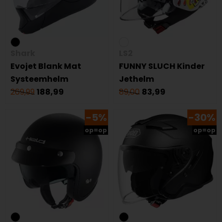
Shark
LS2
Evojet Blank Mat
FUNNY SLUCH Kinder
Systeemhelm
Jethelm
269,99
188,99
89,00
83,99
-5%
-30%
op=op
op=op