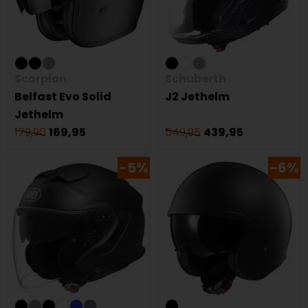
Scorpion
Schuberth
Belfast Evo Solid
J2 Jethelm
Jethelm
179,90
169,95
549,95
439,95
-5%
-6%