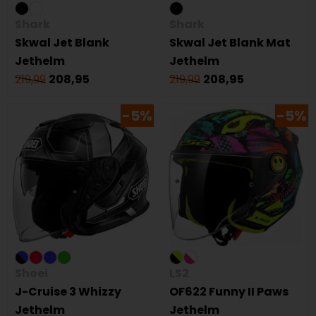
Shark
Shark
Skwal Jet Blank
Skwal Jet Blank Mat
Jethelm
Jethelm
219,99
208,95
219,99
208,95
-5%
-5%
Shoei
LS2
J-Cruise 3 Whizzy
OF622 Funny II Paws
Jethelm
Jethelm