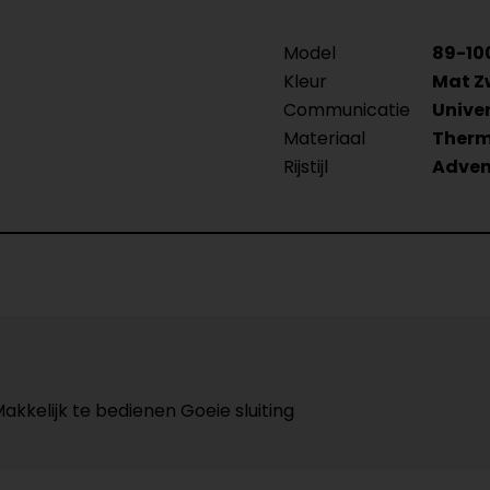
Model
89-10
Kleur
Mat Z
Communicatie
Unive
Materiaal
Therm
Rijstijl
Adven
kkelijk te bedienen Goeie sluiting