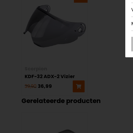
Scorpion
KDF-32 ADX-2 Vizier
39,90
36,99
Gerelateerde producten