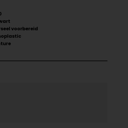
0
wart
rseel voorbereid
oplastic
ture