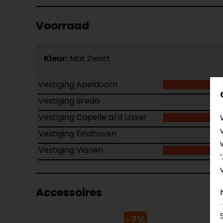
Voorraad
Kleur:
Mat Zwart
Vestiging Apeldoorn
Vestiging Breda
Vestiging Capelle a/d IJssel
Vestiging Eindhoven
Vestiging Vianen
Accessoires
-7%