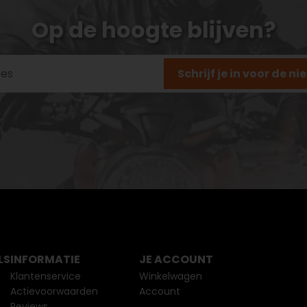
Op de hoogte blijven?
Schrijf je in voor de n
LS
INFORMATIE
JE ACCOUNT
Klantenservice
Winkelwagen
Actievoorwaarden
Account
Reviews