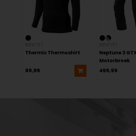
REV'IT!
REV'IT!
Thermic Thermoshirt
Neptune 3 GT
Motorbroek
89,99
499,99