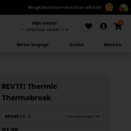
Blog
Klantenservice
Onze winkels
8.7
0
Mijn winkel
Motor bagage
Outlet
Merken
REV'IT! Thermic
Thermobroek
Maat:
XS-S
3 tot 4 werkdagen
57,99