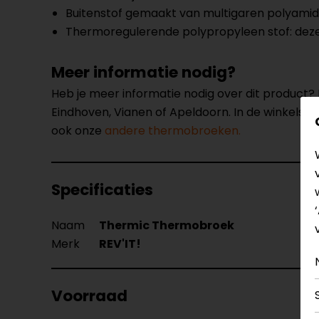
Buitenstof gemaakt van multigaren polyami
Thermoregulerende polypropyleen stof: deze 
Meer informatie nodig?
Heb je meer informatie nodig over dit product
Eindhoven, Vianen of Apeldoorn. In de winkels 
ook onze
andere thermobroeken.
Specificaties
Naam
Thermic Thermobroek
Merk
REV'IT!
Voorraad