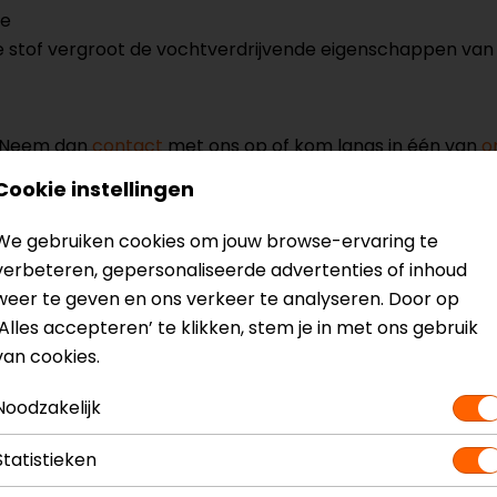
de
stof vergroot de vochtverdrijvende eigenschappen van d
? Neem dan
contact
met ons op of kom langs in één van
o
kun je het product bekijken & passen en staan onze verko
Cookie instellingen
We gebruiken cookies om jouw browse-ervaring te
verbeteren, gepersonaliseerde advertenties of inhoud
weer te geven en ons verkeer te analyseren. Door op
‘Alles accepteren’ te klikken, stem je in met ons gebruik
Model
141444
van cookies.
Kleur
Zwart
Noodzakelijk
Statistieken