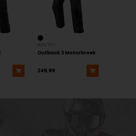
REV'IT!
X
Outback 3 Motorbroek
249,99