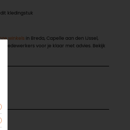
it kledingstuk
nze winkels
in Breda, Capelle aan den IJssel,
opmedewerkers voor je klaar met advies. Bekijk