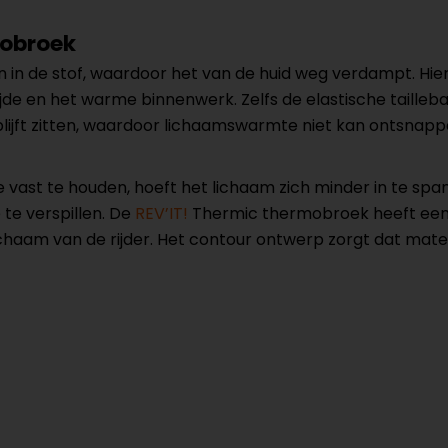
mobroek
 in de stof, waardoor het van de huid weg verdampt. Hi
jde en het warme binnenwerk. Zelfs de elastische taille
blijft zitten, waardoor lichaamswarmte niet kan ontsnapp
vast te houden, hoeft het lichaam zich minder in te spa
te verspillen. De
REV’IT!
Thermic thermobroek heeft een 
 lichaam van de rijder. Het contour ontwerp zorgt dat ma