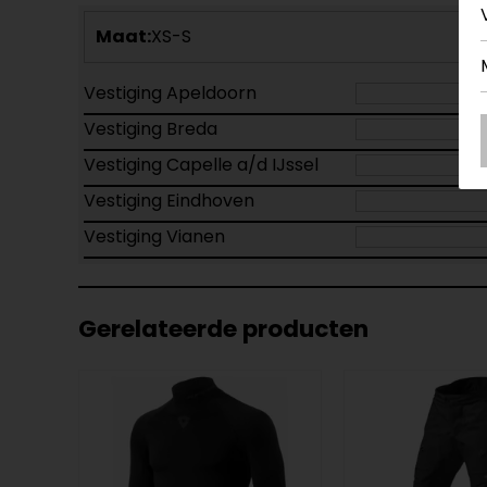
Maat:
XS-S
Vestiging Apeldoorn
Vestiging Breda
Vestiging Capelle a/d IJssel
Vestiging Eindhoven
Vestiging Vianen
Gerelateerde producten