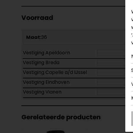
Voorraad
Maat:
36
Vestiging Apeldoorn
Vestiging Breda
Vestiging Capelle a/d IJssel
Vestiging Eindhoven
Vestiging Vianen
Gerelateerde producten