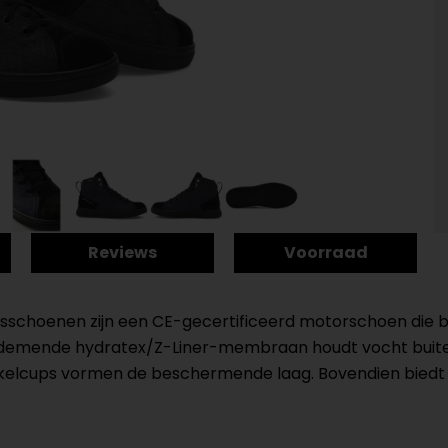
Reviews
Voorraad
choenen zijn een CE-gecertificeerd motorschoen die b
ademende hydratex/Z-Liner-membraan houdt vocht buit
lcups vormen de beschermende laag. Bovendien biedt d