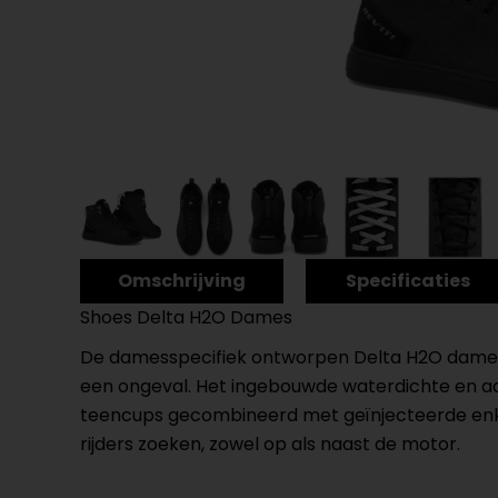
Omschrijving
Specificaties
Shoes Delta H2O Dames
De damesspecifiek ontworpen Delta H2O damess
een ongeval. Het ingebouwde waterdichte en 
teencups gecombineerd met geïnjecteerde enke
rijders zoeken, zowel op als naast de motor.