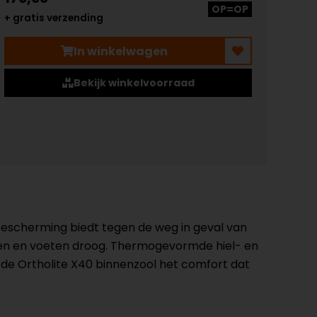
OP=OP
+ gratis verzending
In winkelwagen
Bekijk winkelvoorraad
escherming biedt tegen de weg in geval van
en en voeten droog. Thermogevormde hiel- en
e Ortholite X40 binnenzool het comfort dat