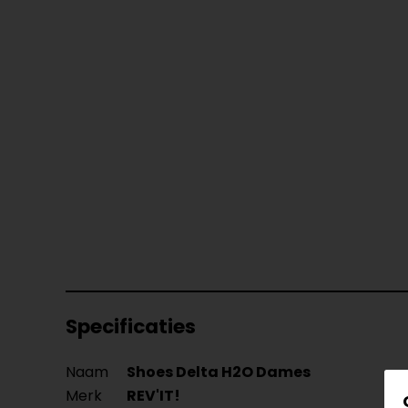
Specificaties
Naam
Shoes Delta H2O Dames
Merk
REV'IT!