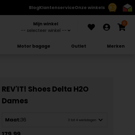
Blog
Klantenservice
Onze winkels
8.7
0
Mijn winkel
Motor bagage
Outlet
Merken
REV'IT! Shoes Delta H2O
Dames
Maat:
36
3 tot 4 werkdagen
179,99