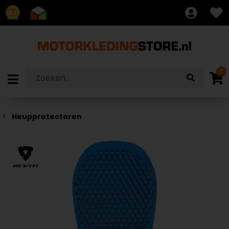
8.7
0
Heupprotectoren