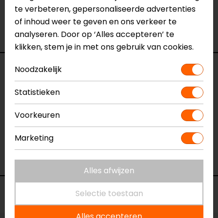
afgevoerd wordt uit de protector, weg van het
te verbeteren, gepersonaliseerde advertenties
lichaam. SEEFLEX™ protectoren hebben een
of inhoud weer te geven en ons verkeer te
buitengewoon hoog beschermingsniveau.
analyseren. Door op ‘Alles accepteren’ te
klikken, stem je in met ons gebruik van cookies.
Specificaties
Noodzakelijk
Statistieken
Naam
Seeflex RV13 Schouder
Protector
Voorkeuren
Model
FPG045
Merk
REV'IT!
Marketing
Kleur
Blauw
Protectieniveau
Level 2
Alles afwijzen
Voorraad
Selectie toestaan
Alles accepteren