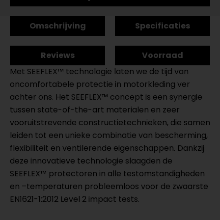
Omschrijving
Specificaties
Reviews
Voorraad
Met SEEFLEX™ technologie laten we de tijd van
oncomfortabele protectie in motorkleding ver
achter ons. Het SEEFLEX™ concept is een synergie
tussen state-of-the-art materialen en zeer
vooruitstrevende constructietechnieken, die samen
leiden tot een unieke combinatie van bescherming,
flexibiliteit en ventilerende eigenschappen. Dankzij
deze innovatieve technologie slaagden de
SEEFLEX™ protectoren in alle testomstandigheden
en –temperaturen probleemloos voor de zwaarste
EN1621-1:2012 Level 2 impact tests.