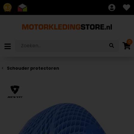
8.7
0
Schouder protectoren