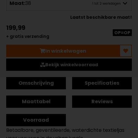
Maat:
38
1 tot 2 werkdagen
Laatst beschikbare maat!
199,99
OP=OP
+ gratis verzending
In winkelwagen
Bekijk winkelvoorraad
Omschrijving
Specificaties
Maattabel
Reviews
Voorraad
Betaalbare, geventileerde, waterdichte textieljas