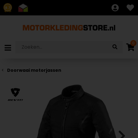
8.7
0
Doorwaai motorjassen