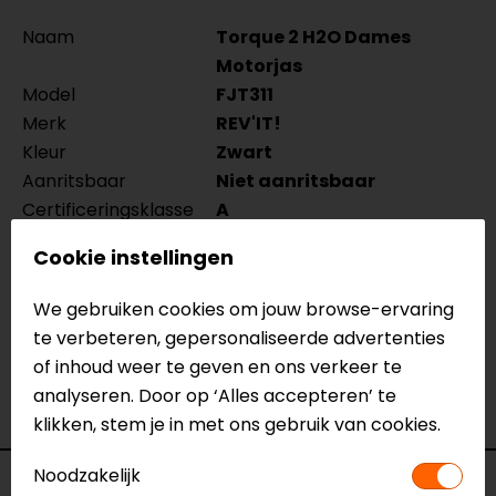
Naam
Torque 2 H2O Dames
Motorjas
Model
FJT311
Merk
REV'IT!
Kleur
Zwart
Aanritsbaar
Niet aanritsbaar
Certificeringsklasse
A
Materiaal
Textiel
Cookie instellingen
Membraan
Uitneembaar LTD
Rijstijl
Touring
We gebruiken cookies om jouw browse-ervaring
Seizoen
Zomer
te verbeteren, gepersonaliseerde advertenties
Ventilatie
Meshpanelen
of inhoud weer te geven en ons verkeer te
Waterdicht
Ja
analyseren. Door op ‘Alles accepteren’ te
Thermovoering
Geen thermo
klikken, stem je in met ons gebruik van cookies.
Noodzakelijk
Voorraad