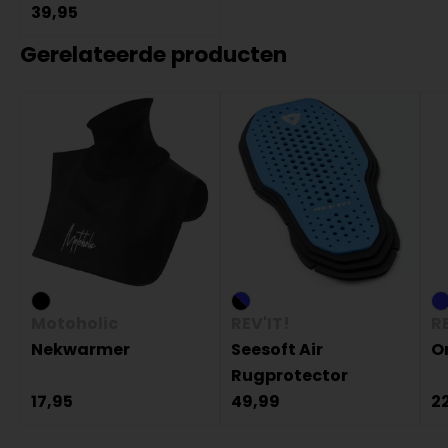
39,95
Gerelateerde producten
Motoholic
REV'IT!
RE
Nekwarmer
Seesoft Air
O
Rugprotector
17,95
49,99
2