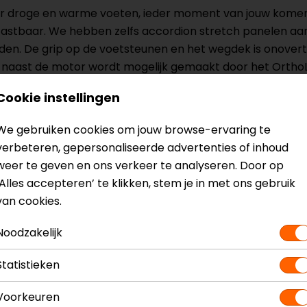
or droge en warme voeten, ieder moment van jouw komen
tastbaar. We hebben zelfs accordion stretch panelen aan
 rijden. De grip op de voetsteunen en het wegdek is onovert
ast de motor wordt mogelijk gemaakt door het OrthoLite® 
 van de dag even makkelijk in de Fuse H2O motorlaarzen als
Cookie instellingen
 van je komende trip, dag in, dag uit.
We gebruiken cookies om jouw browse-ervaring te
verbeteren, gepersonaliseerde advertenties of inhoud
weer te geven en ons verkeer te analyseren. Door op
‘Alles accepteren’ te klikken, stem je in met ons gebruik
van cookies.
Model
FBR067
Kleur
Zwart
Noodzakelijk
Statistieken
Voorkeuren