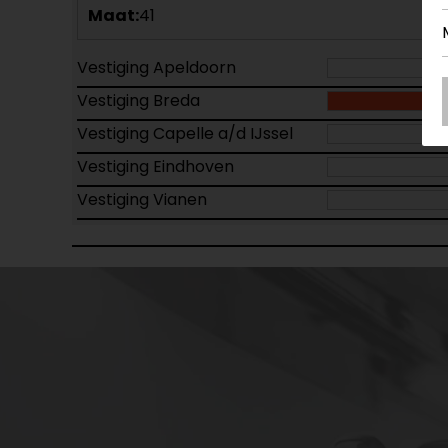
Maat:
41
Vestiging Apeldoorn
Vestiging Breda
Vestiging Capelle a/d IJssel
Vestiging Eindhoven
Vestiging Vianen