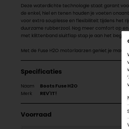
Deze waterdichte technologie staat garant vo
de enkel, hiel en tenen houden je voeten onaan
voor extra souplesse en flexibiliteit tijdens het
duurzame rubberzool. Nog meer comfort op en na
met klittenband sluitflap stap je aan het begin
Met de Fuse H2O motorlaarzen geniet je maximaal
Specificaties
Naam
Boots Fuse H2O
Merk
REV'IT!
Voorraad