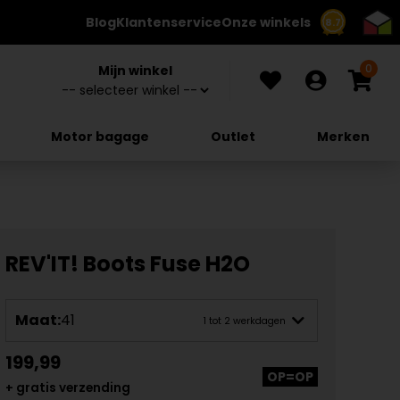
Blog
Klantenservice
Onze winkels
8.7
0
Mijn winkel
Motor bagage
Outlet
Merken
REV'IT! Boots Fuse H2O
Maat:
41
1 tot 2 werkdagen
199,99
OP=OP
+ gratis verzending