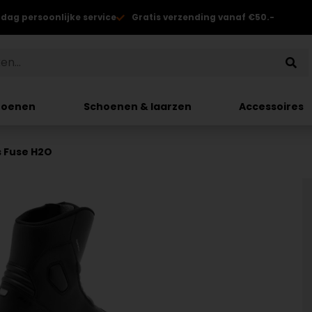
 dag persoonlijke service
Gratis verzending vanaf €50.-
hoenen
Schoenen & laarzen
Accessoires
s Fuse H2O