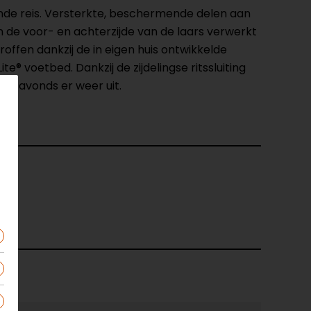
de reis. Versterkte, beschermende delen aan
 de voor- en achterzijde van de laars verwerkt
roffen dankzij de in eigen huis ontwikkelde
voetbed. Dankzij de zijdelingse ritssluiting
 's avonds er weer uit.