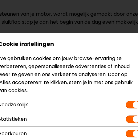
teunen van je motor, wordt mogelijk gemaakt door onze i
nd sluitflap stap je aan het begin van de dag even makkelij
Cookie instellingen
ns je komende motoravontuur; de Flux H2O motorlaarzen
We gebruiken cookies om jouw browse-ervaring te
verbeteren, gepersonaliseerde advertenties of inhoud
weer te geven en ons verkeer te analyseren. Door op
‘Alles accepteren’ te klikken, stem je in met ons gebruik
van cookies.
Model
FBR068
Kleur
Zwart
Noodzakelijk
Statistieken
Voorkeuren