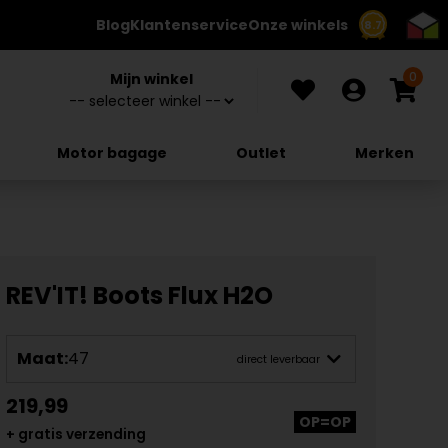
Blog
Klantenservice
Onze winkels
8.7
0
Mijn winkel
Motor bagage
Outlet
Merken
REV'IT! Boots Flux H2O
Maat:
47
direct leverbaar
219,99
OP=OP
+ gratis verzending