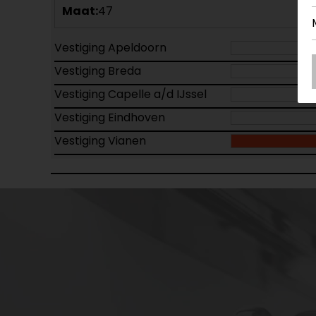
Maat:
47
Vestiging Apeldoorn
Vestiging Breda
Vestiging Capelle a/d IJssel
Vestiging Eindhoven
Vestiging Vianen