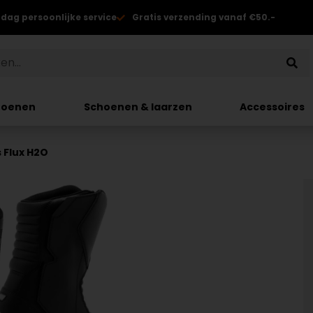
 dag persoonlijke service
Gratis verzending vanaf €50.-
hoenen
Schoenen & laarzen
Accessoires
s Flux H2O