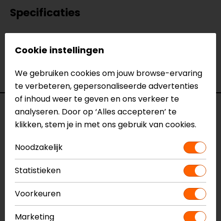
Specificaties
Naam
Airborne LL Thermobroek
Cookie instellingen
Model
FTU209
Merk
REV'IT!
We gebruiken cookies om jouw browse-ervaring
Kleur
Donker Grijs
te verbeteren, gepersonaliseerde advertenties
of inhoud weer te geven en ons verkeer te
Reviews (2)
analyseren. Door op ‘Alles accepteren’ te
klikken, stem je in met ons gebruik van cookies.
Noodzakelijk
26-01-2022
Statistieken
Zeer passend en luchtig
- Peeters
Voorkeuren
Marketing