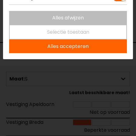
03-11-2021
Zit prima doet wat ie moet doen
Alles afwijzen
- Peters
Selectie toestaan
Alles accepteren
Voorraad
Maat:
S
Laatst beschikbare maat!
Vestiging Apeldoorn
Niet op voorraad
Vestiging Breda
Beperkte voorraad