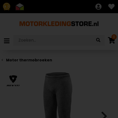
8.7
0
Motor thermobroeken