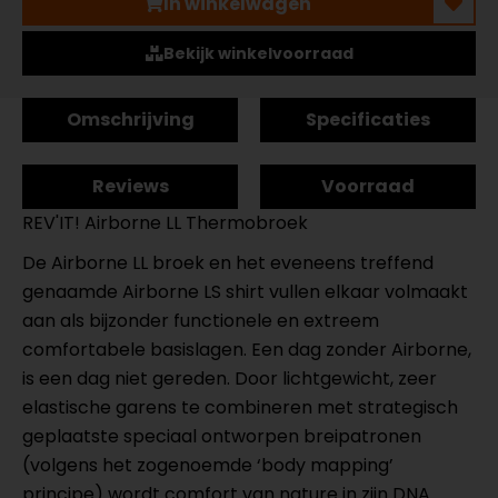
In winkelwagen
Bekijk winkelvoorraad
Omschrijving
Specificaties
Reviews
Voorraad
REV'IT! Airborne LL Thermobroek
De Airborne LL broek en het eveneens treffend
genaamde Airborne LS shirt vullen elkaar volmaakt
aan als bijzonder functionele en extreem
comfortabele basislagen. Een dag zonder Airborne,
is een dag niet gereden. Door lichtgewicht, zeer
elastische garens te combineren met strategisch
geplaatste speciaal ontworpen breipatronen
(volgens het zogenoemde ‘body mapping’
principe) wordt comfort van nature in zijn DNA