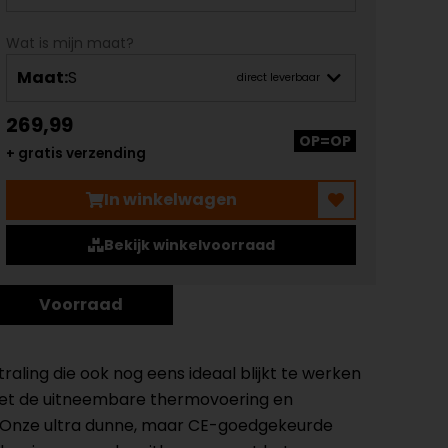
Wat is mijn maat?
Maat:
S
direct leverbaar
269,99
OP=OP
+ gratis verzending
In winkelwagen
Bekijk winkelvoorraad
Voorraad
raling die ook nog eens ideaal blijkt te werken
e met de uitneembare thermovoering en
r. Onze ultra dunne, maar CE-goedgekeurde