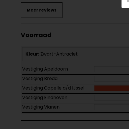
Voorraad
Kleur:
Zwart-Antraciet
Vestiging Apeldoorn
Vestiging Breda
Vestiging Capelle a/d IJssel
Vestiging Eindhoven
Vestiging Vianen