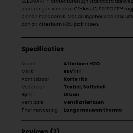
SEESMART™ protectoren zijn standaard aanwezig
aanbrengen van onze CE-level 2 SEESOFT™ rugpro
binnen handbereik. Met de ingebouwde ritssluit
aan dit Afterburn H2O jack ritsen.
Specificaties
Naam
Afterburn H2O
Merk
REV'IT!
Aanritsbaar
Korte rits
Materiaal
Textiel, Softshell
Rijstijl
Urban
Ventilatie
Ventilatieritsen
Thermovoering
Lange mouwen thermo
Reviews (7)