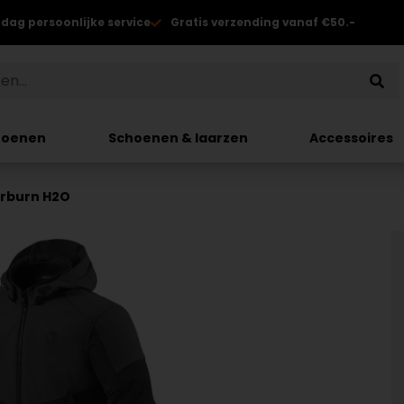
 dag persoonlijke service
Gratis verzending vanaf €50.-
hoenen
Schoenen & laarzen
Accessoires
erburn H2O