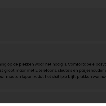
ing op de plekken waar het nodig is. Comfortabele pasvo
est groot maar met 2 telefoons, sleutels en pasjeshouder
or moeten lopen zodat het sluitlipje blijft plakken wanne