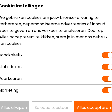
Cookie instellingen
n bescherming protectors en moderne capuchon lekker in j
We gebruiken cookies om jouw browse-ervaring te
verbeteren, gepersonaliseerde advertenties of inhoud
weer te geven en ons verkeer te analyseren. Door op
‘Alles accepteren’ te klikken, stem je in met ons gebruik
van cookies.
Noodzakelijk
Statistieken
Voorkeuren
 hij warm genoeg. Heeft ook een binnenjas die er uit kan. 
Marketing
s bol gaat staan, maar deze is er gemakkelijk af te ritse
Alles afwijzen
Selectie toestaan
Alles accepteren