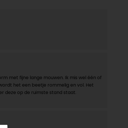
rm met fijne lange mouwen. Ik mis wel één of
 wordt het een beetje rommelig en vol. Het
er deze op de ruimste stand staat.