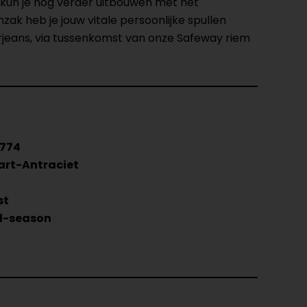
 kun je nog verder uitbouwen met het
k heb je jouw vitale persoonlijke spullen
orjeans, via tussenkomst van onze Safeway riem
5774
art-Antraciet
st
d-season