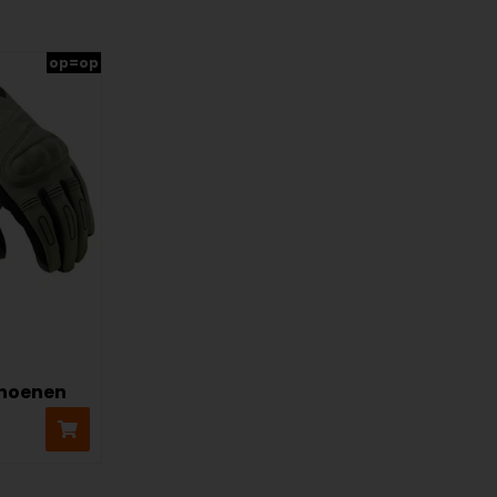
op=op
hoenen