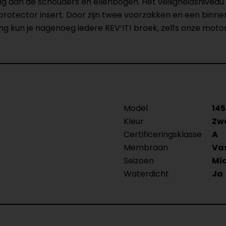
 aan de schouders en ellenbogen. Het veiligheidsniveau
tector insert. Door zijn twee voorzakken en een binnenza
ing kun je nagenoeg iedere REV’IT! broek, zelfs onze mot
Model
14
Kleur
Zw
Certificeringsklasse
A
Membraan
Va
Seizoen
Mi
Waterdicht
Ja