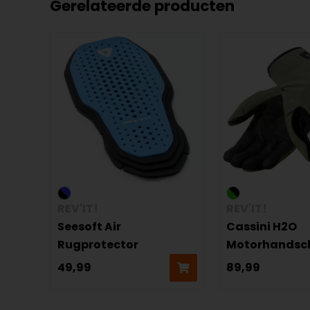
Gerelateerde producten
REV'IT!
REV'IT!
Seesoft Air
Cassini H2O
Rugprotector
Motorhandsc
49,99
89,99