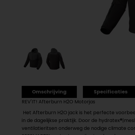
Omschrijving
Specificaties
REV'IT! Afterburn H2O Motorjas
Het Afterburn H2O jack is het perfecte voorbeel
in de dagelijkse praktijk. Door de hydratex®|m
ventilatieritsen onderweg de nodige climate c