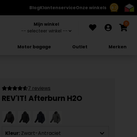
Blog
Klantenservice
Onze winkels
8.7
0
Mijn winkel
Motor bagage
Outlet
Merken
7 reviews
REV'IT! Afterburn H2O
Kleur:
Zwart-Antraciet