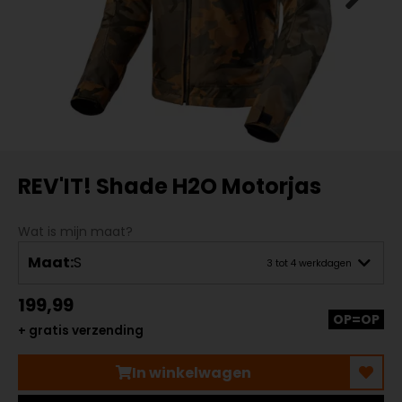
REV'IT! Shade H2O Motorjas
Wat is mijn maat?
Maat:
S
3 tot 4 werkdagen
199,99
OP=OP
+ gratis verzending
In winkelwagen