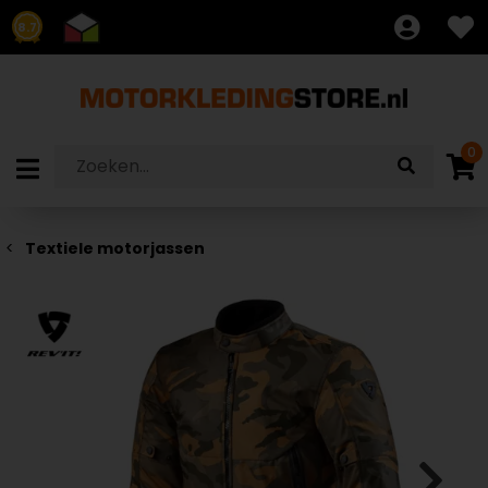
8.7
0
Textiele motorjassen