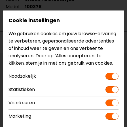
Model
100378
Merk
REV'IT!
Cookie instellingen
Kleur
Groen
We gebruiken cookies om jouw browse-ervaring
te verbeteren, gepersonaliseerde advertenties
Voorraad
of inhoud weer te geven en ons verkeer te
analyseren. Door op ‘Alles accepteren’ te
klikken, stem je in met ons gebruik van cookies.
Maat:
S
Noodzakelijk
Vestiging Apeldoorn
Niet op voorraad
Statistieken
Vestiging Breda
Voorkeuren
Niet op voorraad
Vestiging Capelle a/d IJssel
Marketing
Niet op voorraad