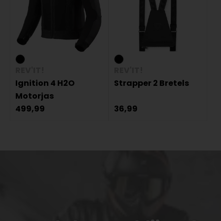
REV'IT!
REV'IT!
Ignition 4 H2O
Strapper 2 Bretels
Motorjas
499,99
36,99