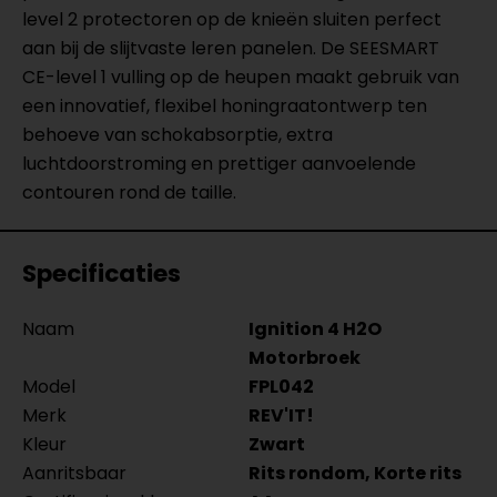
level 2 protectoren op de knieën sluiten perfect
aan bij de slijtvaste leren panelen. De SEESMART
CE-level 1 vulling op de heupen maakt gebruik van
een innovatief, flexibel honingraatontwerp ten
behoeve van schokabsorptie, extra
luchtdoorstroming en prettiger aanvoelende
contouren rond de taille.
Specificaties
Naam
Ignition 4 H2O
Motorbroek
Model
FPL042
Merk
REV'IT!
Kleur
Zwart
Aanritsbaar
Rits rondom, Korte rits