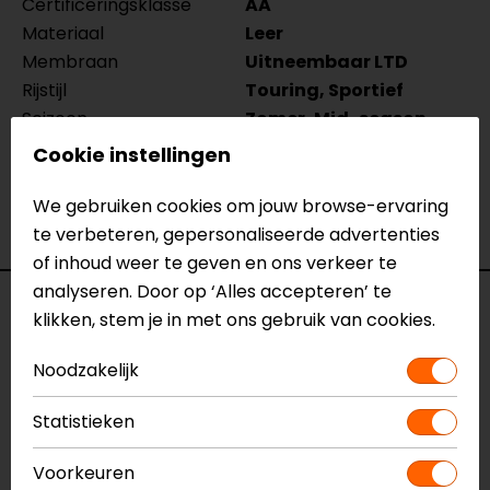
Certificeringsklasse
AA
Materiaal
Leer
Membraan
Uitneembaar LTD
Rijstijl
Touring, Sportief
Seizoen
Zomer, Mid-season
Thermovoering Ja/Nee
Nee
Cookie instellingen
Ventilatie
Ventilatieritsen,
Meshpanelen
We gebruiken cookies om jouw browse-ervaring
Waterdicht
Ja
te verbeteren, gepersonaliseerde advertenties
of inhoud weer te geven en ons verkeer te
analyseren. Door op ‘Alles accepteren’ te
Reviews (2)
klikken, stem je in met ons gebruik van cookies.
Noodzakelijk
30-06-2026
Statistieken
Pasvorm is geweldig maar ook nog te verstellen.
Voorkeuren
Heerlijke doorwaai broek als je de voering eruit