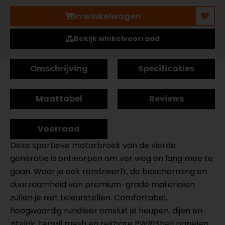
In winkelwagen
Bekijk winkelvoorraad
Omschrijving
Specificaties
Maattabel
Reviews
Voorraad
Deze sportieve motorbroek van de vierde
generatie is ontworpen om ver weg en lang mee te
gaan. Waar je ook rondzwerft, de bescherming en
duurzaamheid van premium-grade materialen
zullen je niet teleurstellen. Comfortabel,
hoogwaardig rundleer omsluit je heupen, dijen en
zitvlak, terwijl mesh en rekbare PWR|Shell panelen