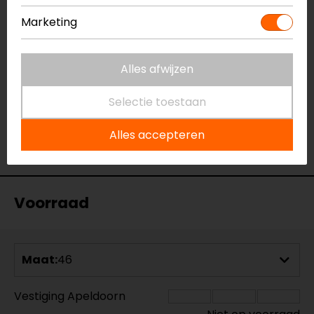
haalt.
Marketing
- Woude
Alles afwijzen
20-02-2026
Selectie toestaan
Complete pak geeft veel mogelijkheden
Alles accepteren
- van Bilsen
Voorraad
Maat:
46
Vestiging Apeldoorn