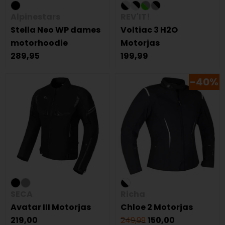
Alpinestars
REV'IT!
Stella Neo WP dames
Voltiac 3 H2O
motorhoodie
Motorjas
289,95
199,99
-40%
SECA
Richa
Avatar III Motorjas
Chloe 2 Motorjas
219,00
249,99
150,00