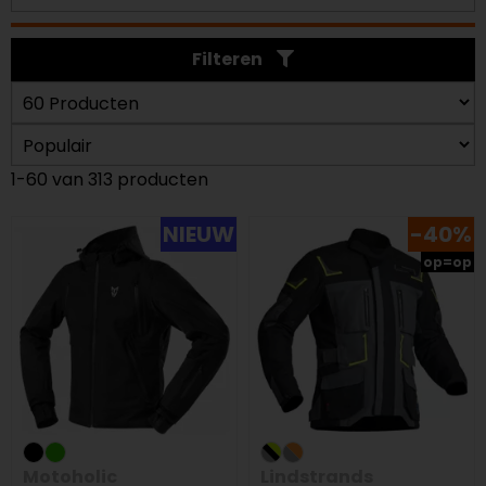
Filteren
1-60 van 313 producten
NIEUW
-40%
op=op
Motoholic
Lindstrands