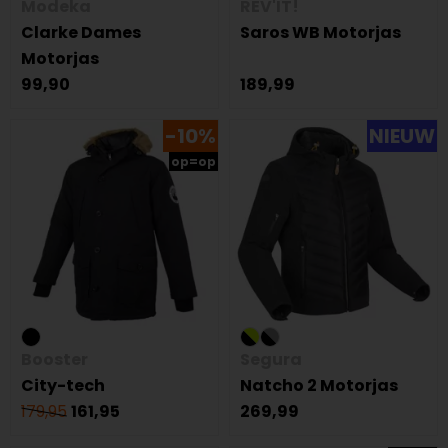
Modeka
REV'IT!
Clarke Dames
Saros WB Motorjas
Motorjas
99,90
189,99
-10%
NIEUW
op=op
Booster
Segura
City-tech
Natcho 2 Motorjas
179,95
161,95
269,99