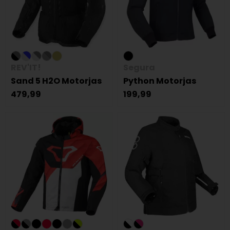
REV'IT!
Segura
Sand 5 H2O Motorjas
Python Motorjas
479,99
199,99