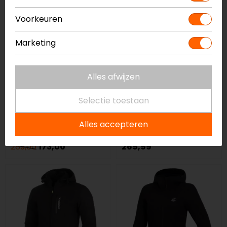
op=op
Voorkeuren
Marketing
Alles afwijzen
Selectie toestaan
Lindstrands
REV'IT!
Liden Dames
Afterburn H2O Dames
Alles accepteren
Motorjas
Motorjas
289,00
173,00
269,99