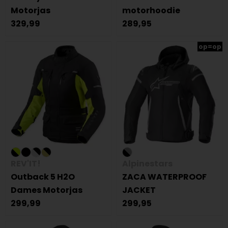
Motorjas
motorhoodie
329,99
289,95
op=op
REV'IT!
Alpinestars
Outback 5 H2O
ZACA WATERPROOF
Dames Motorjas
JACKET
299,99
299,95