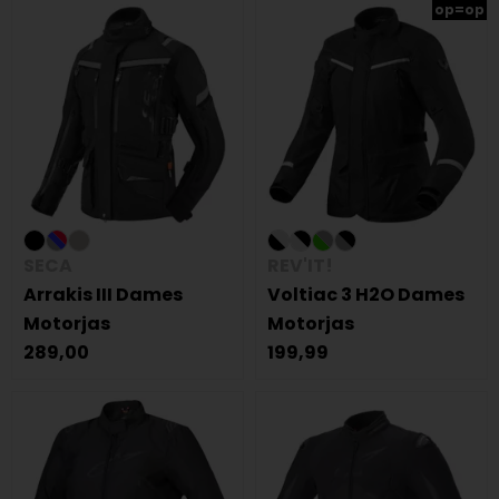
op=op
SECA
REV'IT!
Arrakis III Dames
Voltiac 3 H2O Dames
Motorjas
Motorjas
289,00
199,99