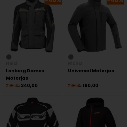
-40%
-40%
Held
Richa
Lonborg Dames
Universal Motorjas
Motorjas
399,95
240,00
299,99
180,00