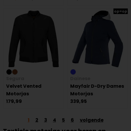
op=op
Segura
Dainese
Velvet Vented
Mayfair D-Dry Dames
Motorjas
Motorjas
179,99
339,95
1
2
3
4
5
6
volgende