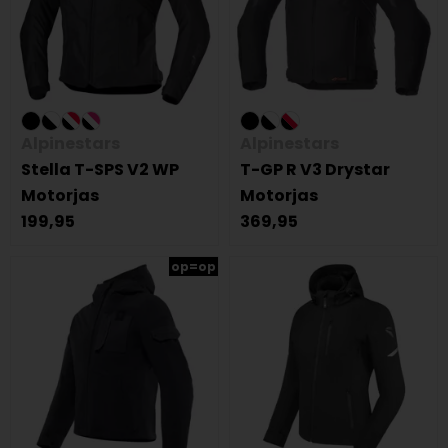
Alpinestars
Alpinestars
Stella T-SPS V2 WP
T-GP R V3 Drystar
Motorjas
Motorjas
199,95
369,95
op=op