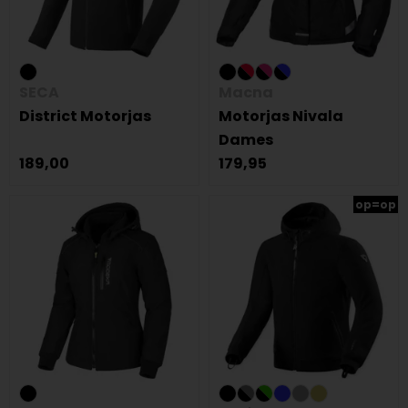
SECA
Macna
District Motorjas
Motorjas Nivala
Dames
189,00
179,95
op=op