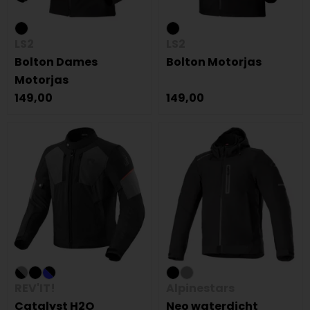
LS2
LS2
Bolton Dames
Bolton Motorjas
Motorjas
149,00
149,00
REV'IT!
Alpinestars
Catalyst H2O
Neo waterdicht