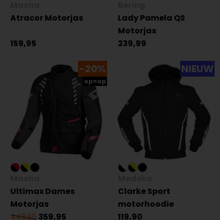
Macna
Bering
Atracor Motorjas
Lady Pamela QS
Motorjas
159,95
239,99
-20%
NIEUW
op=op
Macna
Modeka
Ultimax Dames
Clarke Sport
Motorjas
motorhoodie
449,95
359,95
119,90