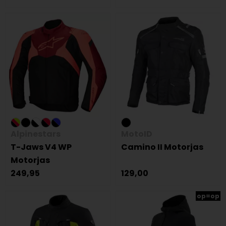
Alpinestars
MotoID
T-Jaws V4 WP
Camino II Motorjas
Motorjas
249,95
129,00
op=op