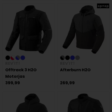
op=op
REV'IT!
REV'IT!
Offtrack 3 H2O
Afterburn H2O
Motorjas
399,99
269,99