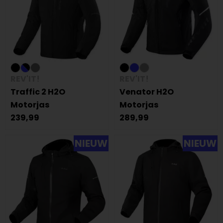
REV'IT!
REV'IT!
Traffic 2 H2O
Venator H2O
Motorjas
Motorjas
239,99
289,99
NIEUW
NIEUW