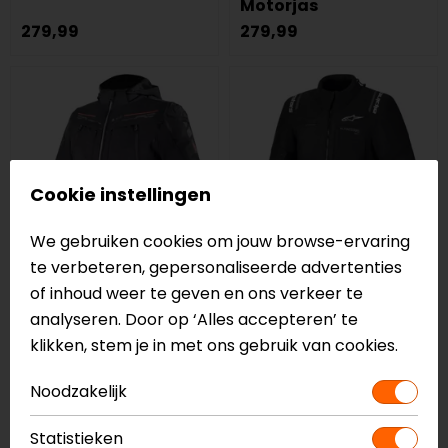
Motorjas
279,99
279,99
Cookie instellingen
We gebruiken cookies om jouw browse-ervaring
te verbeteren, gepersonaliseerde advertenties
of inhoud weer te geven en ons verkeer te
LS2
Alpinestars
analyseren. Door op ‘Alles accepteren’ te
Zirconium Evo
Andes V4 Drystar
klikken, stem je in met ons gebruik van cookies.
Motorjas
Motorjas
199,00
299,95
Noodzakelijk
op=op
-40%
Statistieken