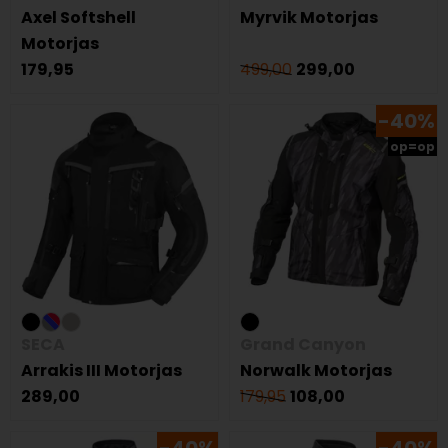
Axel Softshell
Myrvik Motorjas
Motorjas
179,95
499,00
299,00
-40%
op=op
SECA
Grand Canyon
Arrakis III Motorjas
Norwalk Motorjas
289,00
179,95
108,00