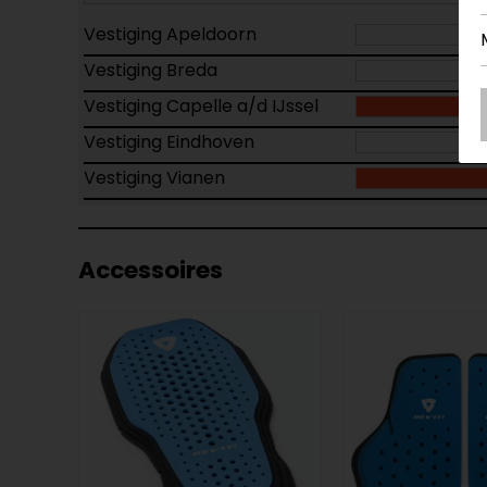
Vestiging Apeldoorn
Vestiging Breda
Vestiging Capelle a/d IJssel
Vestiging Eindhoven
Vestiging Vianen
Accessoires