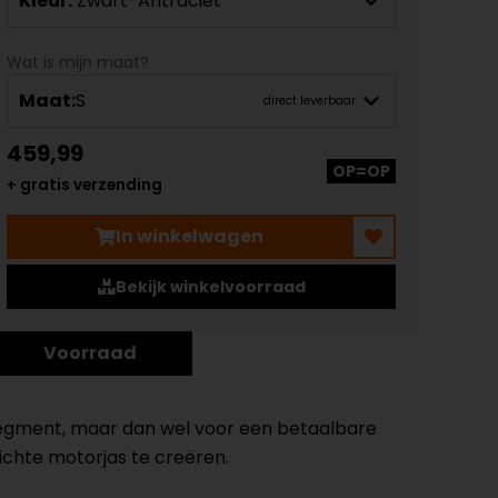
Kleur:
Zwart-Antraciet
Wat is mijn maat?
Maat:
S
direct leverbaar
459,99
OP=OP
+ gratis verzending
In winkelwagen
Bekijk winkelvoorraad
Voorraad
opsegment, maar dan wel voor een betaalbare
chte motorjas te creëren.