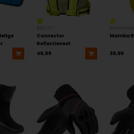
REV'IT!
Motoholi
elige
Connector
Mamba R
or
Reflectievest
49,99
39,95