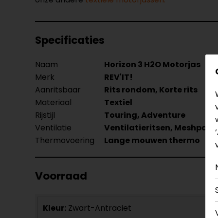
Specificaties
Naam
Horizon 3 H2O Motorjas
Merk
REV'IT!
Aanritsbaar
Rits rondom, Korte rits
Materiaal
Textiel
Rijstijl
Touring, Adventure
Ventilatie
Ventilatieritsen, Meshpane
Thermovoering
Lange mouwen thermo
Voorraad
Kleur:
Zwart-Antraciet