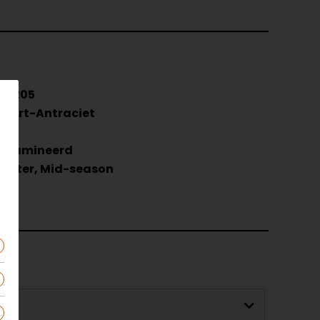
48205
wart-Antraciet
AA
elamineerd
inter, Mid-season
Ja