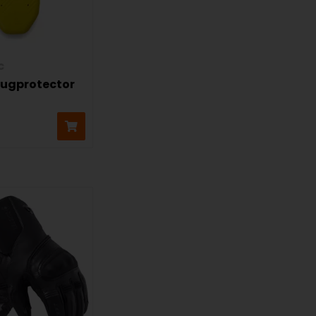
c
ugprotector