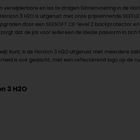
n verwijderbare en los te dragen binnenvoering in de Hor
 Horizon 3 H2O is uitgerust met onze prijswinnende SEEFL
 upgraden door een SEESOFT CE-level 2 backprotector en
orgt dat de jas voor iedereen de ideale pasvorm in zich 
wijt kunt, is de Horizon 3 H2O uitgerust met meerdere z
arheid is ook gedacht, met een reflecterend logo op de 
on 3 H2O