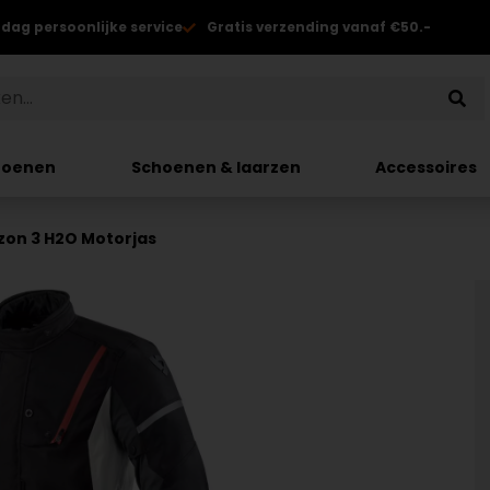
 dag persoonlijke service
Gratis verzending vanaf €50.-
hoenen
Schoenen & laarzen
Accessoires
izon 3 H2O Motorjas