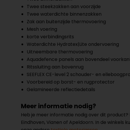
Twee steekzakken aan voorzijde
Twee waterdichte binnenzakken
Zak aan buitenzijde thermovoering
Mesh voering
korte verbindingsrits
Waterdichte Hydratex|Lite ondervoering
Uitneembare thermovoering
Aquadefence panels aan bovendeel voorkan
Ritssluiting aan bovenrug
SEEFLEX CE-level 2 schouder- en elleboogpr
Voorbereid op borst- en rugprotector
Gelamineerde reflectiedetails
Meer informatie nodig?
Heb je meer informatie nodig over dit product
Eindhoven, Vianen of Apeldoorn. In de winkels 
onze andere
textiele motorjassen.