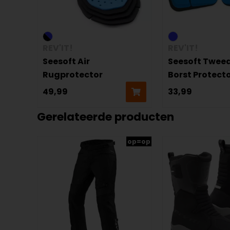
REV'IT!
REV'IT!
Seesoft Air
Seesoft Tweed
Rugprotector
Borst Protect
49,99
33,99
Gerelateerde producten
op=op