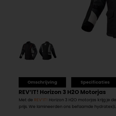
Omschrijving
Specificaties
REV’IT! Horizon 3 H2O Motorjas
Met de
REV’IT!
Horizon 3 H2O motorjas krijg je d
prijs. We lamineerden ons befaamde hydratex|