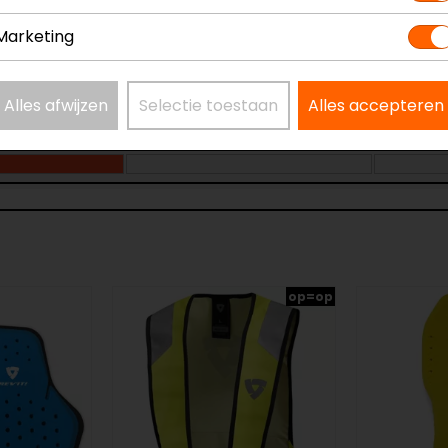
Marketing
Alles afwijzen
Selectie toestaan
Alles accepteren
op=op