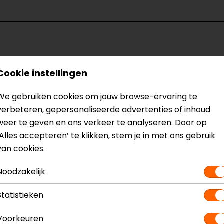
Model
1
Cookie instellingen
Kleur
Z
Certificeringsklasse
We gebruiken cookies om jouw browse-ervaring te
Membraan
G
verbeteren, gepersonaliseerde advertenties of inhoud
Seizoen
W
weer te geven en ons verkeer te analyseren. Door op
len
Waterdicht
‘Alles accepteren’ te klikken, stem je in met ons gebruik
van cookies.
Noodzakelijk
Statistieken
Maat:
S
Voorkeuren