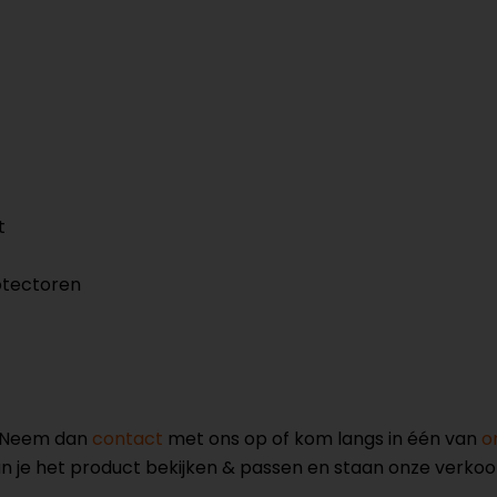
t
otectoren
? Neem dan
contact
met ons op of kom langs in één van
o
kun je het product bekijken & passen en staan onze verko