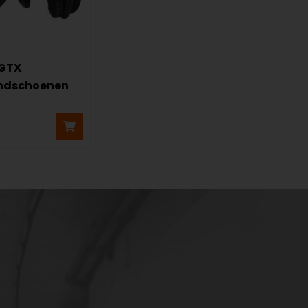
 GTX
ndschoenen