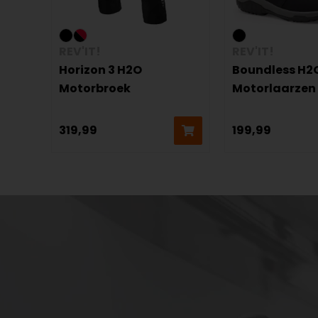
REV'IT!
REV'IT!
Horizon 3 H2O
Boundless H2
Motorbroek
Motorlaarzen
319,99
199,99