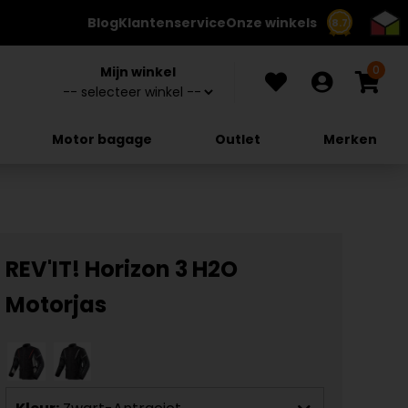
Blog
Klantenservice
Onze winkels
8.7
0
Mijn winkel
Motor bagage
Outlet
Merken
REV'IT! Horizon 3 H2O
Motorjas