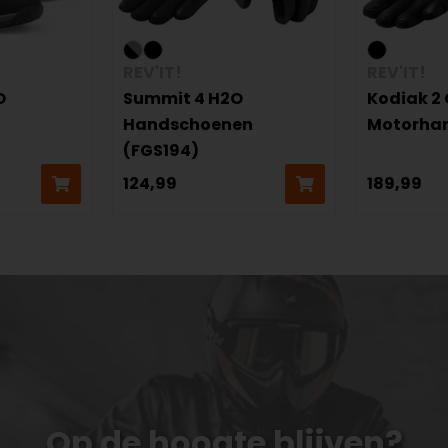
REV'IT!
REV'IT!
O
Summit 4 H2O
Kodiak 2
Handschoenen
Motorha
(FGS194)
124,99
189,99
Op de hoogte blijven?