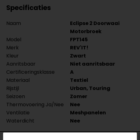
Specificaties
Naam
Eclipse 2 Doorwaai
Motorbroek
Model
FPT145
Merk
REV'IT!
Kleur
Zwart
Aanritsbaar
Niet aanritsbaar
Certificeringsklasse
A
Materiaal
Textiel
Rijstijl
Urban, Touring
Seizoen
Zomer
Thermovoering Ja/Nee
Nee
Ventilatie
Meshpanelen
Waterdicht
Nee