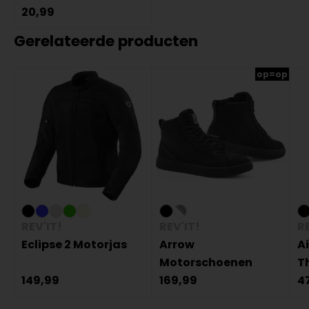
20,99
Gerelateerde producten
op=op
REV'IT!
REV'IT!
RE
Eclipse 2 Motorjas
Arrow
A
Motorschoenen
T
149,99
169,99
4