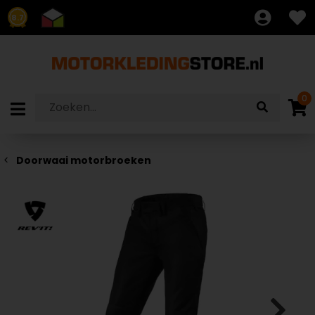
8.7
0
Doorwaai motorbroeken