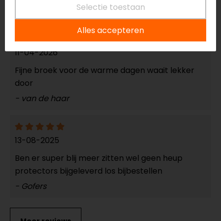
Selectie toestaan
- Bijman
Alles accepteren
11-04-2026
Fijne broek voor de warme dagen waait lekker
door
- van de haar
13-08-2025
Ben er super blij meer zitten wel geen heup
protectors bijgeleverd los bijbestellen
- Gofers