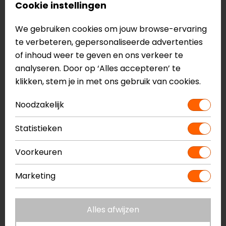
Reviews (7)
Cookie instellingen
We gebruiken cookies om jouw browse-ervaring
te verbeteren, gepersonaliseerde advertenties
06-08-2026
of inhoud weer te geven en ons verkeer te
analyseren. Door op ‘Alles accepteren’ te
Matige doorwaaier
klikken, stem je in met ons gebruik van cookies.
- Anoniem
Noodzakelijk
30-07-2026
Statistieken
geen toelichting gegeven
Voorkeuren
- Helbers
Marketing
25-07-2026
Alles afwijzen
geen toelichting gegeven