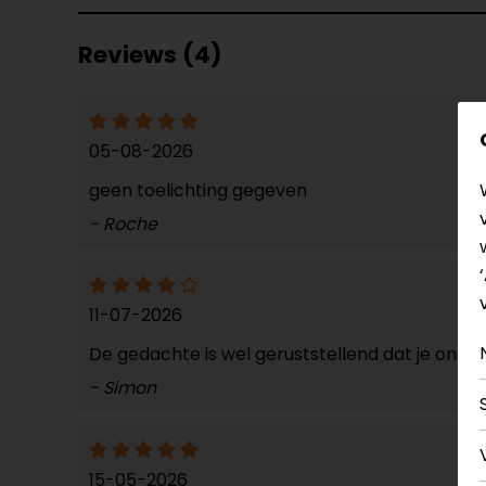
Reviews (4)
05-08-2026
geen toelichting gegeven
- Roche
11-07-2026
De gedachte is wel geruststellend dat je onde
- Simon
15-05-2026