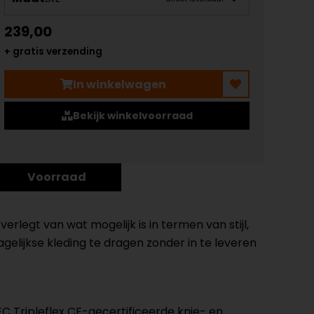
239,00
+ gratis verzending
In winkelwagen
Bekijk winkelvoorraad
Voorraad
legt van wat mogelijk is in termen van stijl,
lijkse kleding te dragen zonder in te leveren
 Tripleflex CE-gecertificeerde knie- en