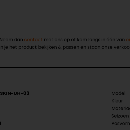
n
? Neem dan
contact
met ons op of kom langs in één van
o
kun je het product bekijken & passen en staan onze verko
 SKIN-UH-03
Model
Kleur
Materia
Seizoen
l
Pasvor