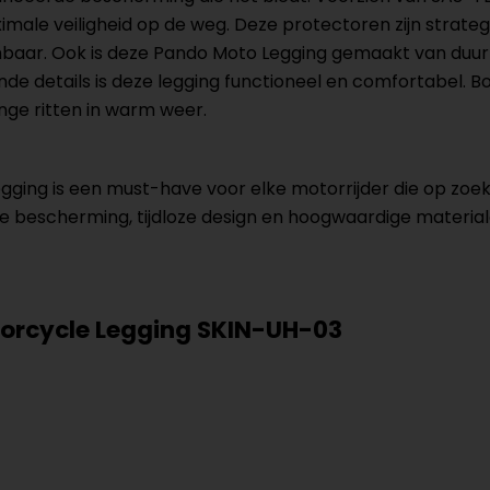
ale veiligheid op de weg. Deze protectoren zijn strateg
mbaar. Ook is deze Pando Moto Legging gemaakt van duu
de details is deze legging functioneel en comfortabel.
lange ritten in warm weer.
ng is een must-have voor elke motorrijder die op zoek is
 bescherming, tijdloze design en hoogwaardige materiale
torcycle Legging SKIN-UH-03