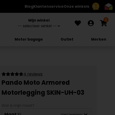
Blog
Klantenservice
Onze winkels
8.7
0
Mijn winkel
Motor bagage
Outlet
Merken
4 reviews
Pando Moto Armored
Motorlegging SKIN-UH-03
Wat is mijn maat?
Maat:
XL
direct leverbaar