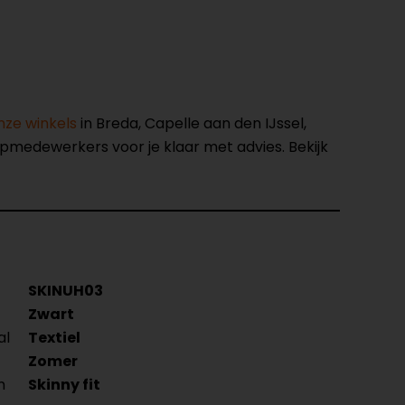
nze winkels
in Breda, Capelle aan den IJssel,
opmedewerkers voor je klaar met advies. Bekijk
SKINUH03
Zwart
al
Textiel
Zomer
m
Skinny fit