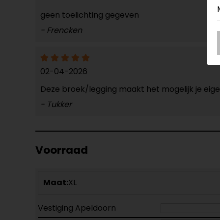
geen toelichting gegeven
- Frencken
02-04-2026
Deze broek/legging maakt het mogelijk je eige
- Tukker
Voorraad
Maat:
XL
Vestiging Apeldoorn