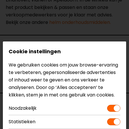
het product bekijken & passen en staan onze
verkoopmedewerkers voor je klaar met advies.
Bekijk onze andere
helm onderhoudsmiddelen.
Specificaties
Cookie instellingen
Naam
Visor Proof 125ML Spray
We gebruiken cookies om jouw browse-ervaring
Model
834145
te verbeteren, gepersonaliseerde advertenties
Merk
Nikwax
of inhoud weer te geven en ons verkeer te
Kleur
N.v.t.
analyseren. Door op ‘Alles accepteren’ te
klikken, stem je in met ons gebruik van cookies.
Reviews (2)
Noodzakelijk
Statistieken