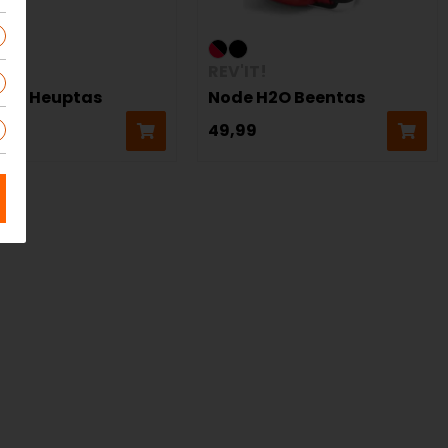
!
REV'IT!
H2O Heuptas
Node H2O Beentas
49,99