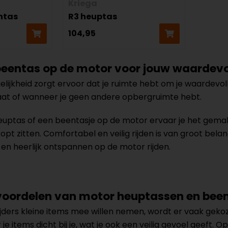
Kriega
entas
R3 heuptas
104,95
beentas op de motor voor jouw waardevol
jkheid zorgt ervoor dat je ruimte hebt om je waardevolle 
gaat of wanneer je geen andere opbergruimte hebt.
ptas of een beentasje op de motor ervaar je het gemak v
pt zitten. Comfortabel en veilig rijden is van groot belan
en heerlijk ontspannen op de motor rijden.
 voordelen van motor heuptassen en bee
ders kleine items mee willen nemen, wordt er vaak geko
je items dicht bij je, wat je ook een veilig gevoel geeft. 