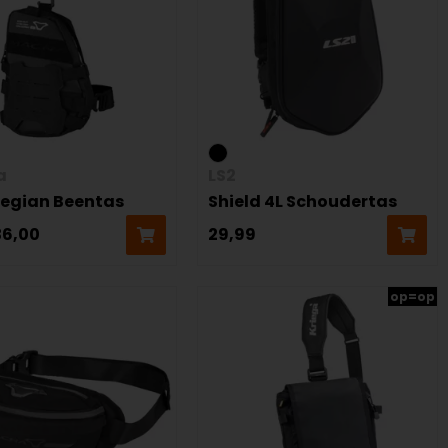
a
LS2
Legian Beentas
Shield 4L Schoudertas
36,00
29,99
op=op