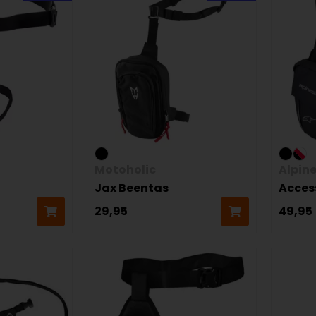
Motoholic
Alpin
Jax Beentas
Acces
29,95
49,95