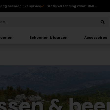
 dag persoonlijke service
Gratis verzending vanaf €50.-
hoenen
Schoenen & laarzen
Accessoires
ssen & bee