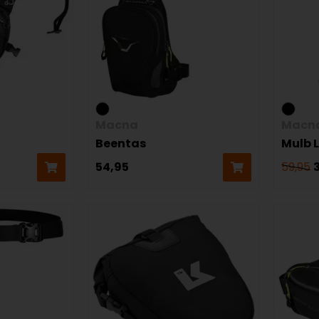
Macna
Macn
Beentas
Mulb 
54,95
59,95