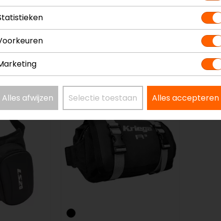
Statistieken
Macna
REV'IT
Voorkeuren
as
Heuptas
Nour 
Marketing
54,95
43,95
49,99
Alles afwijzen
Selectie toestaan
Alles accepteren