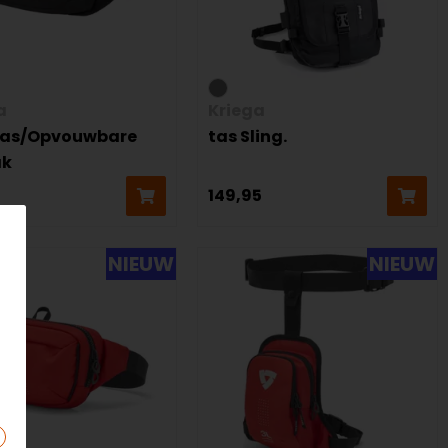
a
Kriega
as/Opvouwbare
tas Sling.
ak
149,95
NIEUW
NIEUW