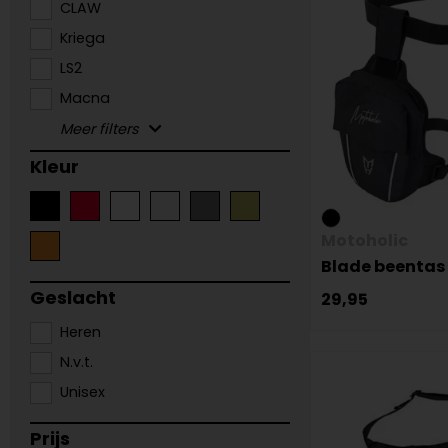
CLAW
Kriega
LS2
Macna
Kleur
Motoholic
Blade beentas
Geslacht
29,95
Heren
N.v.t.
Unisex
Prijs