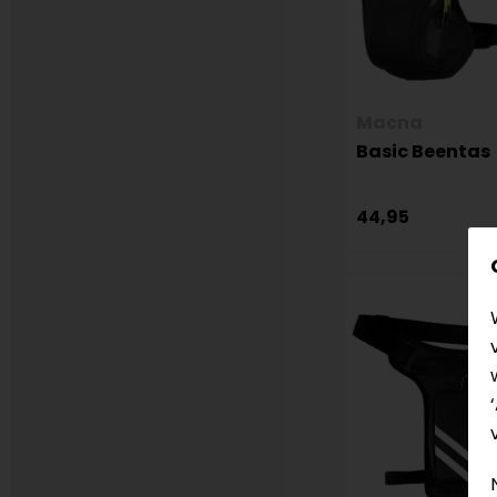
Macna
Basic Beentas
44,95