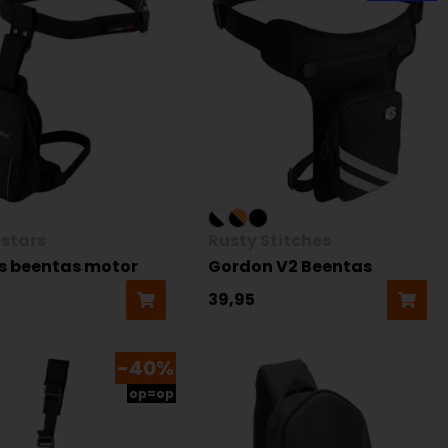
estars
Rusty Stitches
s beentas motor
Gordon V2 Beentas
39,95
-40%
op=op