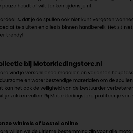
 pauze houdt of wilt tanken tijdens je rit.
rdeel is, dat je de spullen ook niet kunt vergeten wanneer
oed af te sluiten en alles is binnen handbereik. Het zit ni
er trendy!
llectie bij Motorkledingstore.nl
store vind je verschillende modellen en varianten heupt
n duurzame en waterbestendige materialen om de spull
t kan het ook de veiligheid van de bestuurder verbetere
 uit je zakken vallen. Bij Motorkledingstore profiteer je v
onze winkels of bestel online
tore willen we de ultieme bestemming zijn voor alle motorr