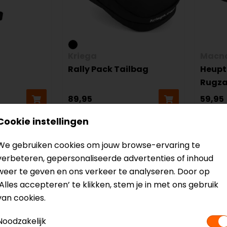
Kriega
Macn
Rally Pack Tailbag
Heupt
Rugz
89,95
59,95
Cookie instellingen
op=op
-20%
We gebruiken cookies om jouw browse-ervaring te
op=op
verbeteren, gepersonaliseerde advertenties of inhoud
weer te geven en ons verkeer te analyseren. Door op
‘Alles accepteren’ te klikken, stem je in met ons gebruik
van cookies.
Noodzakelijk