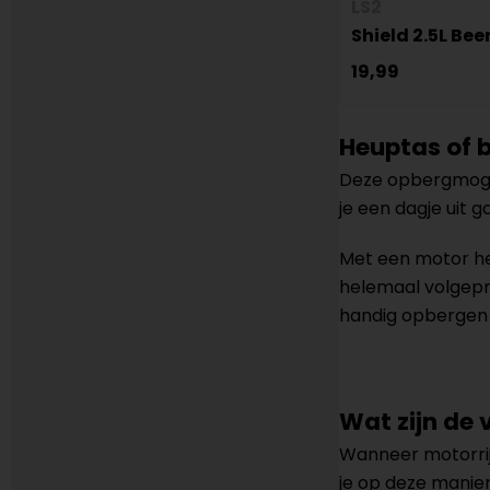
LS2
Shield 2.5L Be
19,99
Heuptas of 
Deze opbergmogeli
je een dagje uit 
Met een motor heu
helemaal volgepro
handig opbergen 
Wat zijn de
Wanneer motorrij
je op deze manier 