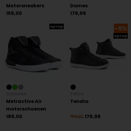
Motorsneakers
Dames
159,00
179,99
op=op
-5%
op=op
Dainese
Falco
Metractive Air
Tensho
motorschoenen
189,00
189,95
179,99