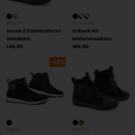
REV'IT!
Dainese
Arrow 2 Dames Motor
Suburb Air
Sneakers
Motorsneakers
149,99
169,00
-12%
Falco
REV'IT!