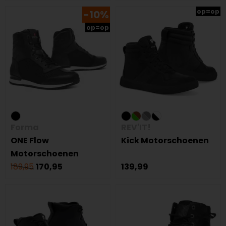
op=op
-10%
op=op
Forma
REV'IT!
ONE Flow
Kick Motorschoenen
Motorschoenen
189,95
170,95
139,99