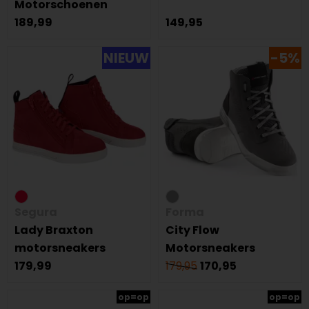
Motorschoenen
189,99
149,95
NIEUW
-5%
Segura
Forma
Lady Braxton
City Flow
motorsneakers
Motorsneakers
179,99
179,95
170,95
op=op
op=op