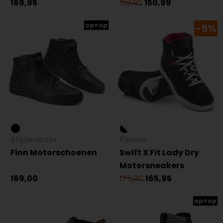
169,95
159,95
150,99
op=op
-5%
Stylmartin
Forma
Finn Motorschoenen
Swift X Fit Lady Dry
Motorsneakers
169,00
175,00
165,95
op=op