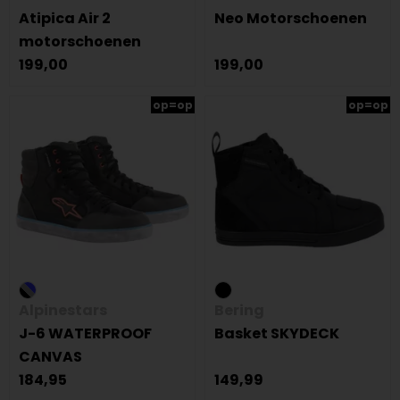
Atipica Air 2
Neo Motorschoenen
motorschoenen
199,00
199,00
op=op
op=op
Alpinestars
Bering
J-6 WATERPROOF
Basket SKYDECK
CANVAS
184,95
149,99