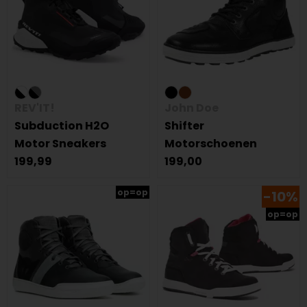
REV'IT!
John Doe
Subduction H2O
Shifter
Motor Sneakers
Motorschoenen
199,99
199,00
op=op
-10%
op=op