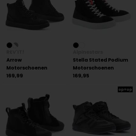
REV'IT!
Alpinestars
Arrow
Stella Stated Podium
Motorschoenen
Motorschoenen
169,99
169,95
op=op