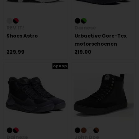
REV'IT!
Dainese
Shoes Astro
Urbactive Gore-Tex
motorschoenen
229,99
219,00
op=op
Dainese
John Doe