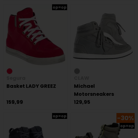
op=op
Segura
CLAW
Basket LADY GREEZ
Michael
Motorsneakers
159,99
129,95
op=op
-30%
op=op