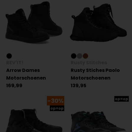
REV'IT!
Rusty Stitches
Arrow Dames
Rusty Stiches Paolo
Motorschoenen
Motorschoenen
169,99
139,95
op=op
-30%
op=op