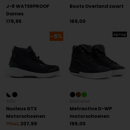
J-6 WATERPROOF
Boots Overland zwart
Dames
179,95
169,00
op=op
-5%
SIDI
Dainese
Nucleus GTX
Metractive D-WP
Motorschoenen
motorschoenen
219,95
207,99
199,00