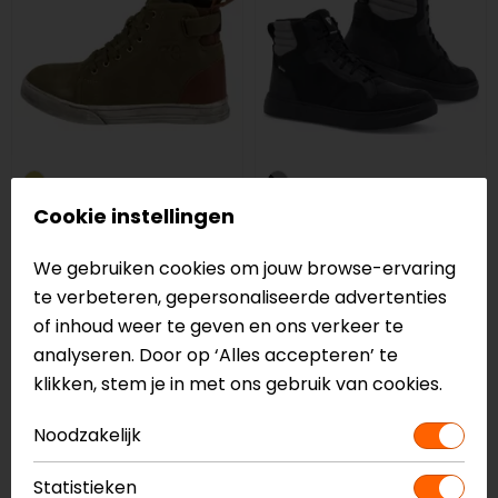
Segura
REV'IT!
Cookie instellingen
Lady Pixel
Krait GTX
Motorsneakers
We gebruiken cookies om jouw browse-ervaring
79,00
189,99
te verbeteren, gepersonaliseerde advertenties
of inhoud weer te geven en ons verkeer te
op=op
NIEUW
analyseren. Door op ‘Alles accepteren’ te
klikken, stem je in met ons gebruik van cookies.
Noodzakelijk
Statistieken