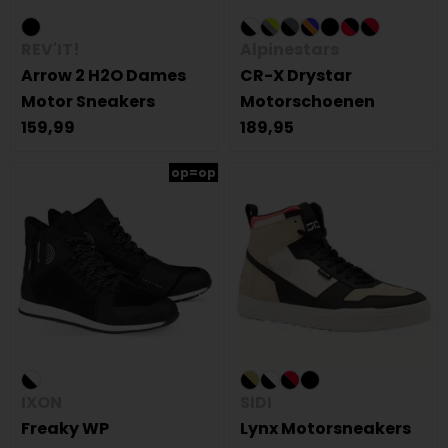
REV'IT!
Alpinestars
Arrow 2 H2O Dames
CR-X Drystar
Motor Sneakers
Motorschoenen
159,99
189,95
op=op
IXON
SIDI
Freaky WP
Lynx Motorsneakers