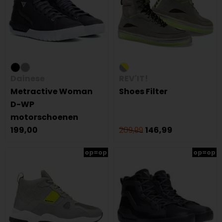
Dainese
REV'IT!
Metractive Woman
Shoes Filter
D-WP
motorschoenen
199,00
209,99
146,99
op=op
op=op