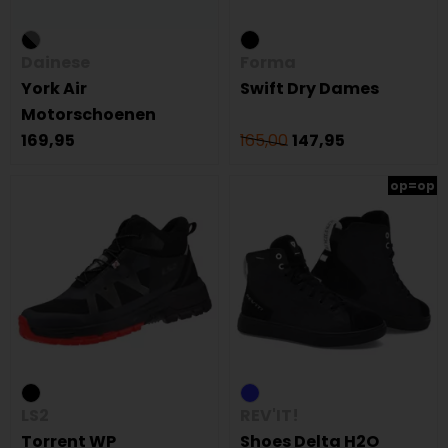
Dainese
Forma
York Air
Swift Dry Dames
Motorschoenen
169,95
165,00
147,95
op=op
LS2
REV'IT!
Torrent WP
Shoes Delta H2O