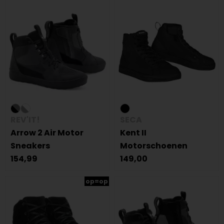
REV'IT!
SECA
Arrow 2 Air Motor
Kent II
Sneakers
Motorschoenen
154,99
149,00
op=op