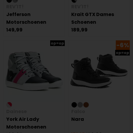
REV'IT!
REV'IT!
Jefferson
Krait GTX Dames
Motorschoenen
Schoenen
149,99
189,99
op=op
-6%
op=op
Dainese
Falco
York Air Lady
Nara
Motorschoenen