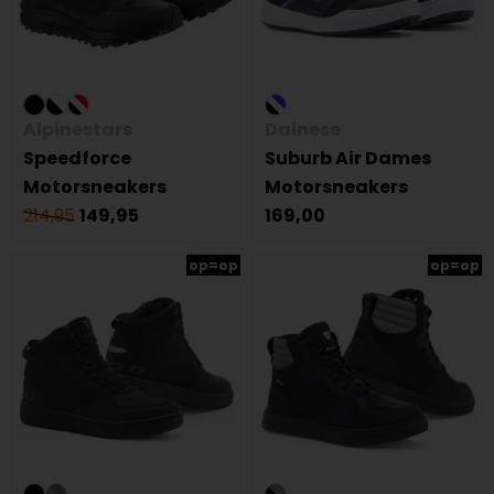
Alpinestars
Dainese
Speedforce
Suburb Air Dames
Motorsneakers
Motorsneakers
214,95
149,95
169,00
op=op
op=op