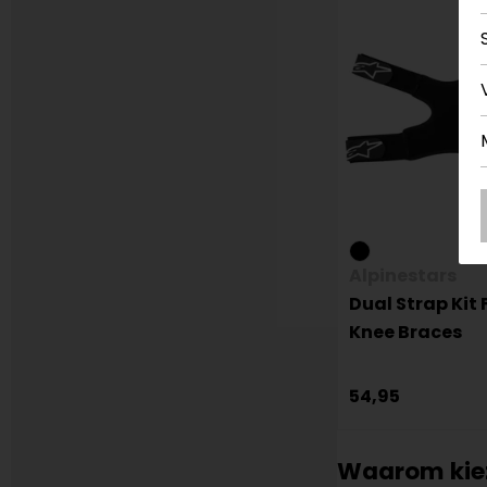
Alpinestars
Dual Strap Kit 
Knee Braces
54,95
Waarom kiez