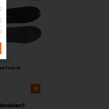
estars
ed Tech 10
derdelen?