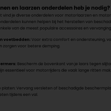
nen en laarzen onderdelen heb je nodig?
t vind je diverse onderdelen voor motorlaarzen en motor
nderdelen kunnen helpen bij het herstellen van beschadi
n enkele van de meest populaire accessoires en vervangin
en voetbedden:
Voor extra comfort en ondersteuning, voor
n zorgen voor betere demping.
ermers:
Bescherm de bovenkant van je laars tegen slijt
jn essentieel voor motorrijders die vaak lange ritten mak
platen: Vervang versleten of beschadigde beschermplat
ten tijdens een val.