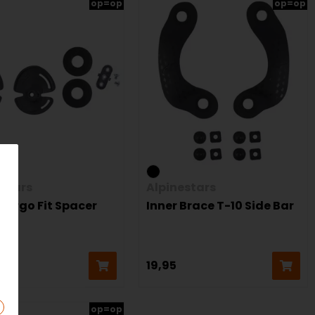
op=op
op=op
estars
Alpinestars
 Ergo Fit Spacer
Inner Brace T-10 Side Bar
19,95
op=op