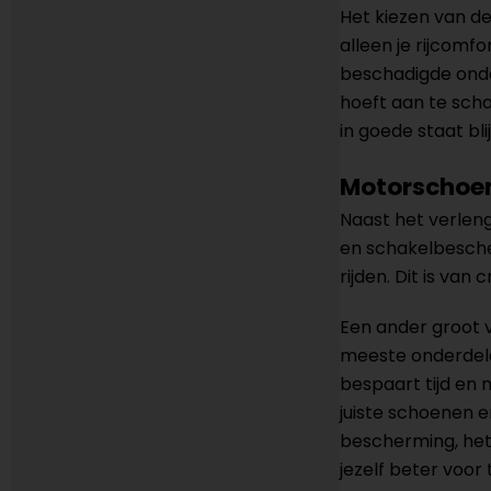
Het kiezen van de
alleen je rijcomf
beschadigde onde
hoeft aan te scha
in goede staat b
Motorschoen
Naast het verlen
en schakelbescher
rijden. Dit is va
Een ander groot v
meeste onderdele
bespaart tijd en m
juiste schoenen e
bescherming, het 
jezelf beter voor 