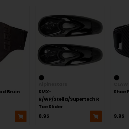
Alpinestars
CLAW
ad Bruin
SMX-
Shoe 
R/WP/Stella/Supertech R
Toe Slider
8,95
9,95