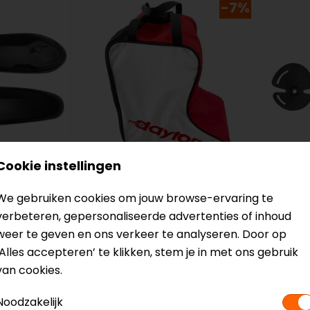
-7%
Cookie instellingen
Daytona
Alpin
We gebruiken cookies om jouw browse-ervaring te
e Slider
Boot Bag
Racing
verbeteren, gepersonaliseerde advertenties of inhoud
 Hexagonal
weer te geven en ons verkeer te analyseren. Door op
‘Alles accepteren’ te klikken, stem je in met ons gebruik
27,95
25,95
14,95
van cookies.
Noodzakelijk
op=op