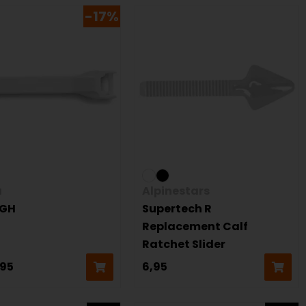
-17%
a
Alpinestars
 GH
Supertech R
Replacement Calf
Ratchet Slider
,95
6,95