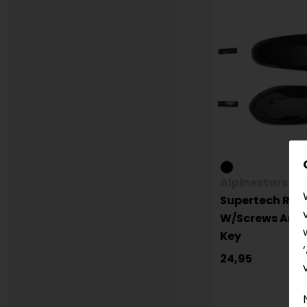
Alpinestars
Supertech R To
W/Screws And
Key
24,95