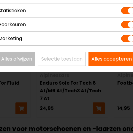
Statistieken
Voorkeuren
Marketing
Alles afwijzen
Selectie toestaan
Alles accepteren
Alpinestars
Alpin
For Fluid
Enduro Sole For Tech 6
Footb
At/M6 At/Tech3 At/Tech
7 At
24,95
14,95
en voor motorschoenen en -laarzen on