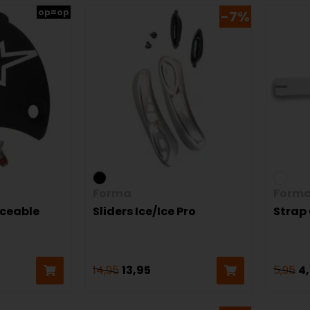
op=op
-7%
Forma
Form
aceable
Sliders Ice/Ice Pro
Strap
14,95
13,95
5,95
4