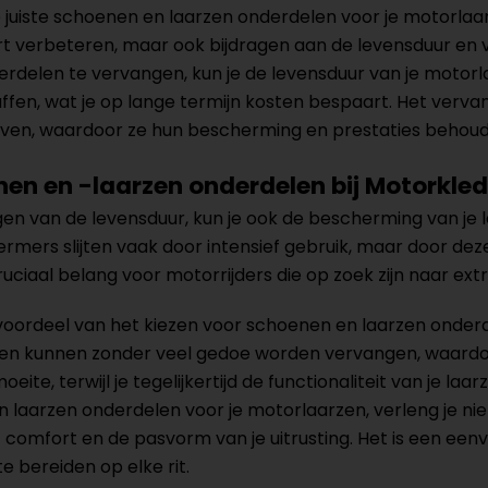
 juiste schoenen en laarzen onderdelen voor je motorlaa
ort verbeteren, maar ook bijdragen aan de levensduur en vei
rdelen te vervangen, kun je de levensduur van je motorla
ffen, wat je op lange termijn kosten bespaart. Het verv
lijven, waardoor ze hun bescherming en prestaties behou
en en -laarzen onderdelen bij Motorkled
gen van de levensduur, kun je ook de bescherming van j
mers slijten vaak door intensief gebruik, maar door deze 
n cruciaal belang voor motorrijders die op zoek zijn naar e
oordeel van het kiezen voor schoenen en laarzen onderdel
n kunnen zonder veel gedoe worden vervangen, waardoor 
oeite, terwijl je tegelijkertijd de functionaliteit van je l
n laarzen onderdelen voor je motorlaarzen, verleng je nie
comfort en de pasvorm van je uitrusting. Het is een een
te bereiden op elke rit.