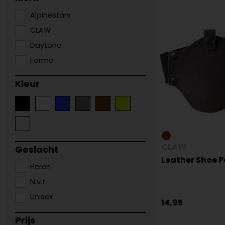
Alpinestars
CLAW
Daytona
Forma
Kleur
CLAW
Geslacht
Leather Shoe P
Heren
N.v.t.
Unisex
14,95
Prijs