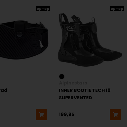
op=op
op=op
Alpinestars
Pad
INNER BOOTIE TECH 10
SUPERVENTED
199,95