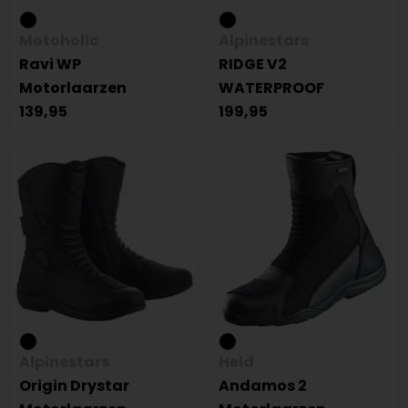
Motoholic
Alpinestars
Ravi WP
RIDGE V2
Motorlaarzen
WATERPROOF
139,95
199,95
Alpinestars
Held
Origin Drystar
Andamos 2