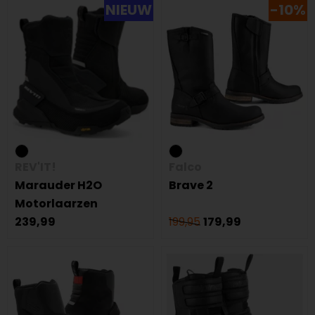
NIEUW
-10%
REV'IT!
Falco
Marauder H2O
Brave 2
Motorlaarzen
239,99
199,95
179,99