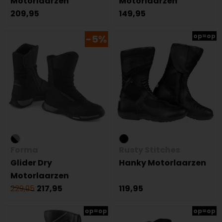
Motorlaarzen
Motorlaarzen
209,95
149,95
op=op
-5%
Forma
Rusty Stitches
Glider Dry
Hanky Motorlaarzen
Motorlaarzen
229,95
217,95
119,95
op=op
op=op