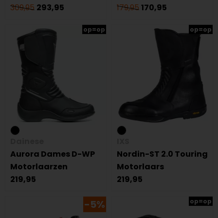
309,95
293,95
179,95
170,95
op=op
op=op
Dainese
IXS
Aurora Dames D-WP
Nordin-ST 2.0 Touring
Motorlaarzen
Motorlaars
219,95
219,95
op=op
-5%