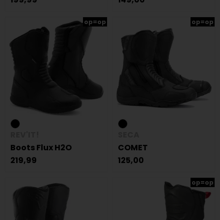
op=op
op=op
REV'IT!
SECA
Boots Flux H2O
COMET
219,99
125,00
op=op