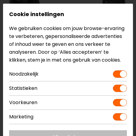
Cookie instellingen
We gebruiken cookies om jouw browse-ervaring
te verbeteren, gepersonaliseerde advertenties
of inhoud weer te geven en ons verkeer te
Alpinestars
IXS
analyseren. Door op ‘Alles accepteren’ te
Andes V2 Drystar
Tour Pacego ST
klikken, stem je in met ons gebruik van cookies.
Motorlaarzen
Motorlaarzen
244,95
169,95
Noodzakelijk
-10%
-5%
Statistieken
op=op
Voorkeuren
Marketing