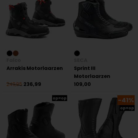
Falco
SECA
Arrakis Motorlaarzen
Sprint III
Motorlaarzen
249,95
236,99
109,00
op=op
-41%
op=op