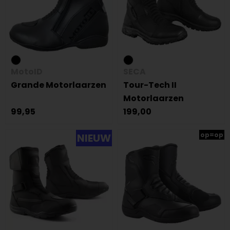
MotoID
SECA
Grande Motorlaarzen
Tour-Tech II
Motorlaarzen
99,95
199,00
op=op
NIEUW