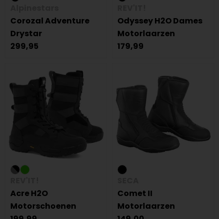
Alpinestars
REV'IT!
Corozal Adventure
Odyssey H2O Dames
Drystar
Motorlaarzen
299,95
179,99
REV'IT!
SECA
Acre H2O
Comet II
Motorschoenen
Motorlaarzen
199,99
149,00