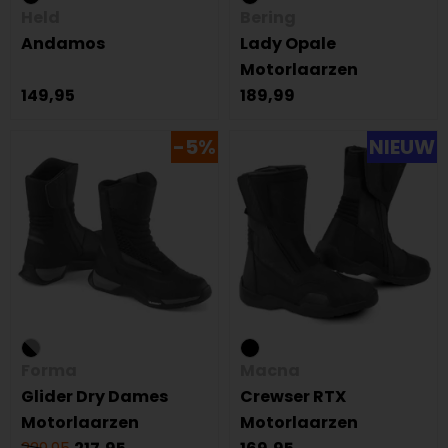
Held
Bering
Andamos
Lady Opale
Motorlaarzen
149,95
189,99
-5%
NIEUW
Forma
Macna
Glider Dry Dames
Crewser RTX
Motorlaarzen
Motorlaarzen