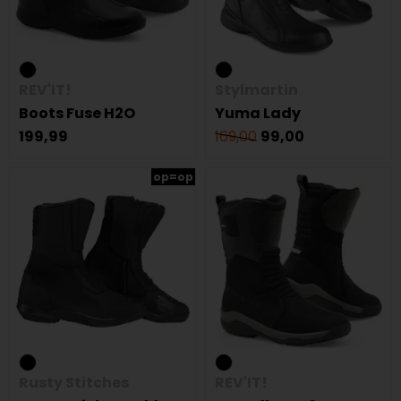
REV'IT!
Stylmartin
Boots Fuse H2O
Yuma Lady
199,99
169,00
99,00
op=op
Rusty Stitches
REV'IT!