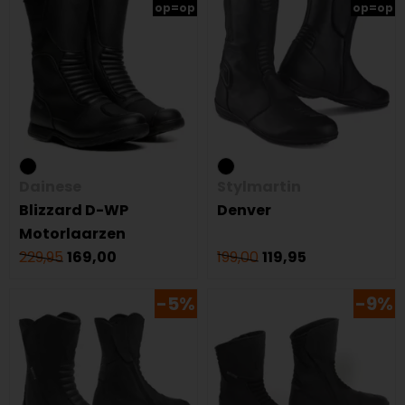
op=op
op=op
Dainese
Stylmartin
Blizzard D-WP
Denver
Motorlaarzen
229,95
169,00
199,00
119,95
-5%
-9%