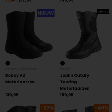
229,95
217,95
169,95
op=op
NIEUW
Rusty Stitches
Held
Bobby V2
Joblin Outdry
Motorlaarzen
Touring
Motorlaarzen
139,95
189,95
-27%
-40%