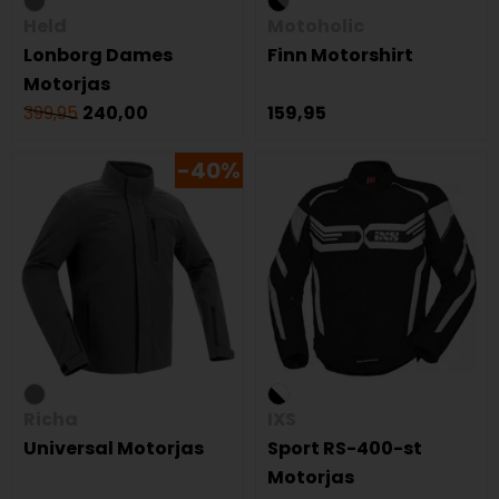
Held
Motoholic
Lonborg Dames
Finn Motorshirt
Motorjas
399,95
240,00
159,95
-40%
Richa
IXS
Universal Motorjas
Sport RS-400-st
Motorjas