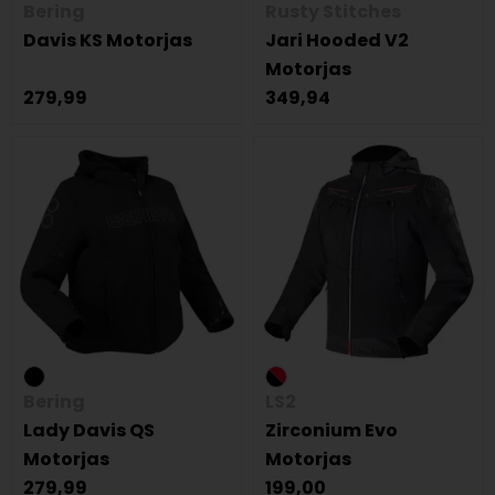
Bering
Rusty Stitches
Davis KS Motorjas
Jari Hooded V2
Motorjas
279,99
349,94
Bering
LS2
Lady Davis QS
Zirconium Evo
Motorjas
Motorjas
279,99
199,00