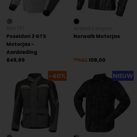
REV'IT!
Grand Canyon
Poseidon 3 GTX
Norwalk Motorjas
Motorjas -
Aanbieding
849,99
179,95
108,00
-40%
NIEUW