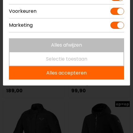
Voorkeuren
Marketing
Alles afwijzen
Selectie toestaan
SECA
Modeka
Alles accepteren
District Motorjas
Clarke Dames
Motorjas
189,00
99,90
op=op