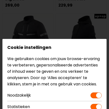
269,00
229,99
op=op
Cookie instellingen
We gebruiken cookies om jouw browse-ervaring
te verbeteren, gepersonaliseerde advertenties
of inhoud weer te geven en ons verkeer te
REV'IT!
Dainese
analyseren. Door op ‘Alles accepteren’ te
Poseidon 3 GTX
Centrale
klikken, stem je in met ons gebruik van cookies.
Motorjas
Absoluteshell Pro
Dames Motorjas
Noodzakelijk
849,99
329,00
Statistieken