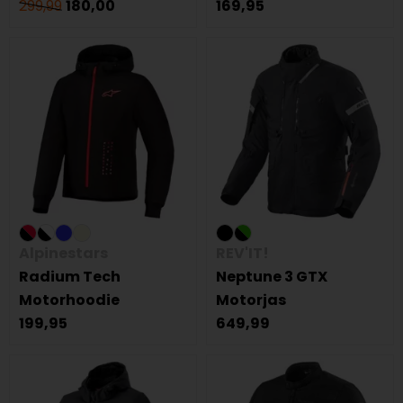
299,99
180,00
169,95
Alpinestars
REV'IT!
Radium Tech
Neptune 3 GTX
Motorhoodie
Motorjas
199,95
649,99