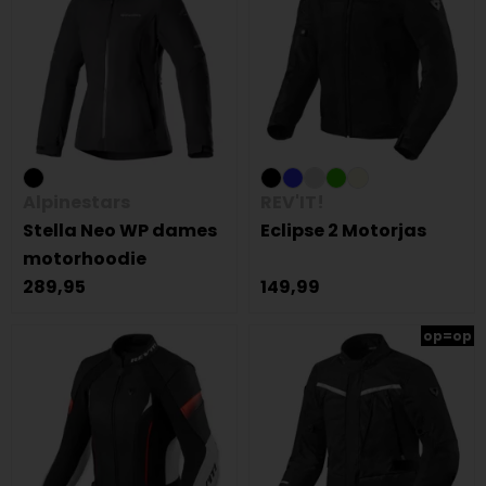
Alpinestars
REV'IT!
Stella Neo WP dames
Eclipse 2 Motorjas
motorhoodie
289,95
149,99
op=op