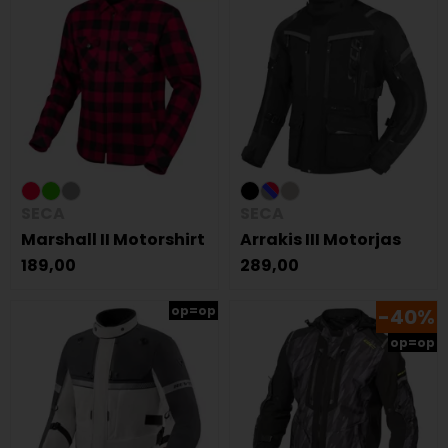
SECA
SECA
Marshall II Motorshirt
Arrakis III Motorjas
189,00
289,00
op=op
-40%
op=op