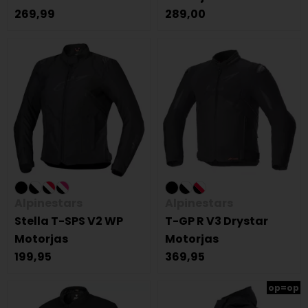
269,99
289,00
Alpinestars
Alpinestars
Stella T-SPS V2 WP
T-GP R V3 Drystar
Motorjas
Motorjas
199,95
369,95
op=op