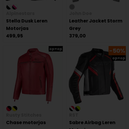
Alpinestars
John Doe
Stella Dusk Leren
Leather Jacket Storm
Motorjas
Grey
499,95
379,00
op=op
-50%
op=op
Rusty Stitches
RST
Chase motorjas
Sabre Airbag Leren