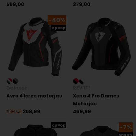
569,00
379,00
-40%
op=op
Dainese
REV'IT!
Avro 4 leren motorjas
Xena 4 Pro Dames
Motorjas
599,95
358,99
469,99
op=op
-7%
op=op