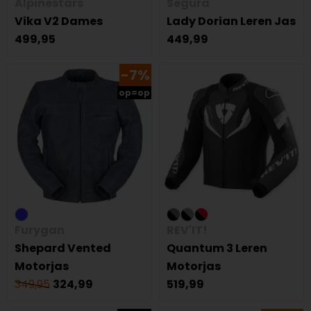
Alpinestars
Segura
Vika V2 Dames
Lady Dorian Leren Jas
499,95
449,99
-7%
op=op
Furygan
REV'IT!
Shepard Vented
Quantum 3 Leren
Motorjas
Motorjas
349,95
324,99
519,99