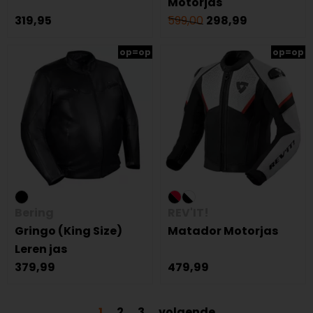
Motorjas
319,95
599,00
298,99
op=op
op=op
Bering
REV'IT!
Gringo (King Size)
Matador Motorjas
Leren jas
379,99
479,99
1
2
3
volgende