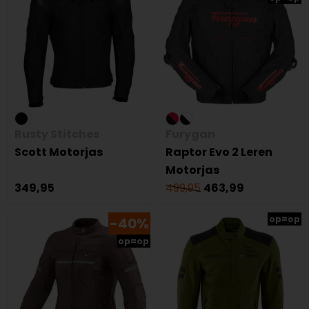
Rusty Stitches
Furygan
Scott Motorjas
Raptor Evo 2 Leren
Motorjas
349,95
499,95
463,99
op=op
-40%
op=op