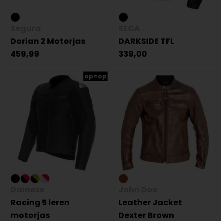
Segura
SECA
Dorian 2 Motorjas
DARKSIDE TFL
459,99
339,00
op=op
Dainese
John Doe
Racing 5 leren
Leather Jacket
motorjas
Dexter Brown