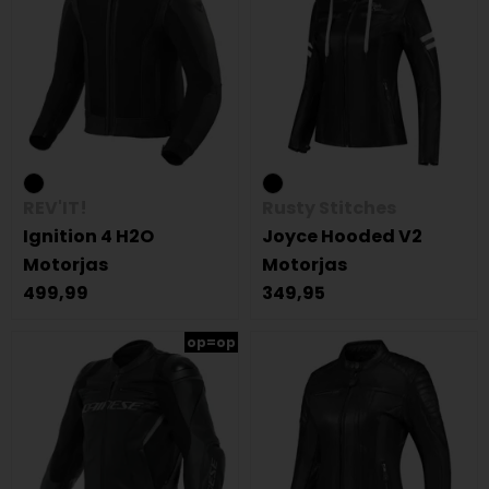
REV'IT!
Rusty Stitches
Ignition 4 H2O
Joyce Hooded V2
Motorjas
Motorjas
499,99
349,95
op=op