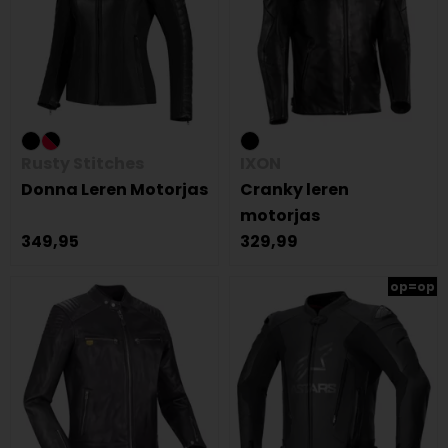
Rusty Stitches
IXON
Donna Leren Motorjas
Cranky leren
motorjas
349,95
329,99
op=op