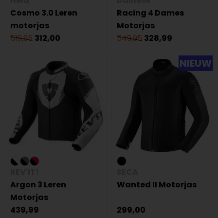
Held
Dainese
Cosmo 3.0 Leren
Racing 4 Dames
motorjas
Motorjas
519,95
312,00
549,95
328,99
NIEUW
REV'IT!
SECA
Argon 3 Leren
Wanted II Motorjas
Motorjas
439,99
299,00