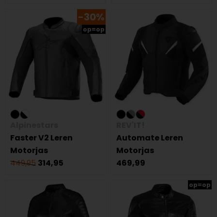
-30%
op=op
Alpinestars
REV'IT!
Faster V2 Leren
Automate Leren
Motorjas
Motorjas
449,95
314,95
469,99
op=op