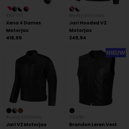
REV'IT!
Rusty Stitches
Xena 4 Dames
Jari Hooded V2
Motorjas
Motorjas
419,99
349,94
NIEUW
Rusty Stitches
CLAW
Jari V2 Motorjas
Brandon Leren Vest