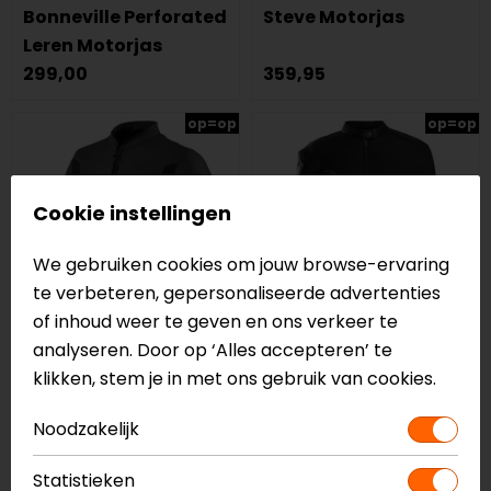
Bonneville Perforated
Steve Motorjas
Leren Motorjas
299,00
359,95
op=op
op=op
Cookie instellingen
We gebruiken cookies om jouw browse-ervaring
te verbeteren, gepersonaliseerde advertenties
of inhoud weer te geven en ons verkeer te
analyseren. Door op ‘Alles accepteren’ te
REV'IT!
CLAW
klikken, stem je in met ons gebruik van cookies.
Mile Motorjas
Joy Lady Leren
Noodzakelijk
Motorjas
449,99
249,95
Statistieken