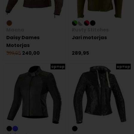
Macna
Rusty Stitches
Daisy Dames
Jari motorjas
Motorjas
399,95
240,00
289,95
op=op
op=op