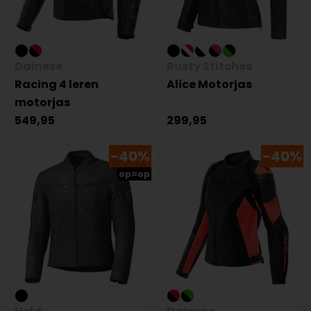
Dainese
Rusty Stitches
Racing 4 leren
Alice Motorjas
motorjas
549,95
299,95
-40%
-40%
op=op