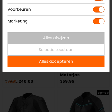
-40%
Voorkeuren
op=op
Marketing
Alles afwijzen
Selectie toestaan
Alles accepteren
Held
Rusty Stitches
Brixham Motorjas
Super Jari V2
Motorjas
399,95
240,00
359,95
op=op