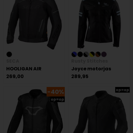
SECA
Rusty Stitches
HOOLIGAN AIR
Joyce motorjas
269,00
289,95
op=op
-40%
op=op