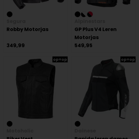
Segura
Alpinestars
Robby Motorjas
GP Plus V4 Leren
Motorjas
349,99
549,95
op=op
op=op
Motoholic
Dainese
Biker Vest
Rapida leren dames