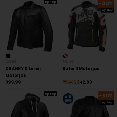
op=op
-40%
op=op
IXON
Held
CRANKY C Leren
Safer II Motorjas
Motorjas
399,99
569,95
342,00
op=op
-50%
op=op