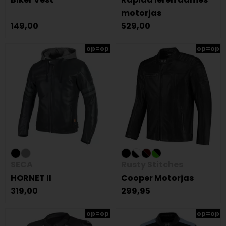
motorjas
149,00
529,00
op=op
op=op
SECA
Rusty Stitches
HORNET II
Cooper Motorjas
319,00
299,95
op=op
op=op