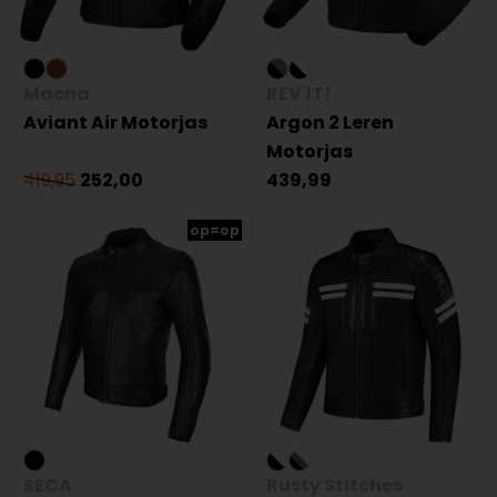
Macna
REV'IT!
Aviant Air Motorjas
Argon 2 Leren
Motorjas
419,95
252,00
439,99
op=op
SECA
Rusty Stitches