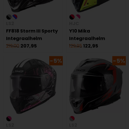
LS2
HJC
FF818 Storm III Sporty
Y10 Mika
Integraalhelm
Integraalhelm
219,00
207,95
129,95
122,95
-5%
-5%
LS2
LS2