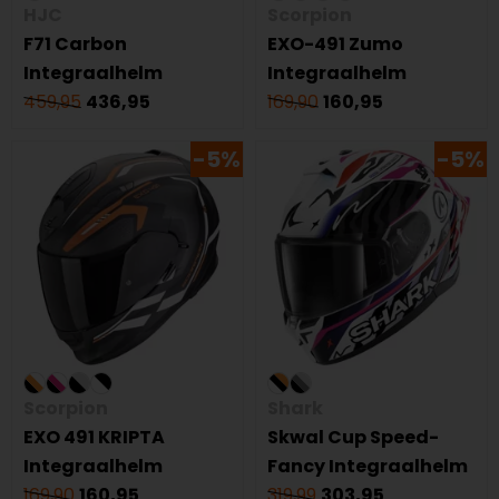
HJC
Scorpion
F71 Carbon
EXO-491 Zumo
Integraalhelm
Integraalhelm
459,95
436,95
169,90
160,95
-5%
-5%
Scorpion
Shark
EXO 491 KRIPTA
Skwal Cup Speed-
Integraalhelm
Fancy Integraalhelm
169,90
160,95
319,99
303,95