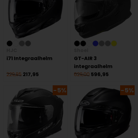
HJC
Shoei
i71 Integraalhelm
GT-AIR 3
integraalhelm
229,95
217,95
629,00
596,95
-5%
-5%