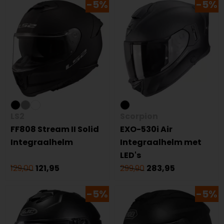
-5%
-5%
LS2
Scorpion
FF808 Stream II Solid
EXO-530i Air
Integraalhelm
Integraalhelm met
LED's
129,00
121,95
299,90
283,95
-5%
-5%