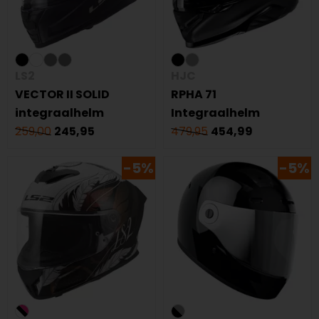
LS2
HJC
VECTOR II SOLID
RPHA 71
integraalhelm
Integraalhelm
259,00
245,95
479,95
454,99
-5%
-5%