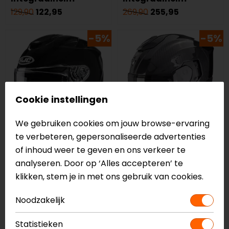
129,90
122,95
269,90
255,95
-5%
-5%
Cookie instellingen
We gebruiken cookies om jouw browse-ervaring
te verbeteren, gepersonaliseerde advertenties
of inhoud weer te geven en ons verkeer te
HJC
Scorpion
analyseren. Door op ‘Alles accepteren’ te
RPHA 72
Exo-1500 Carbon Air
klikken, stem je in met ons gebruik van cookies.
Integraalhelm
Solid Integraalhelm
459,95
436,95
429,90
407,95
Noodzakelijk
-30%
NIEUW
Statistieken