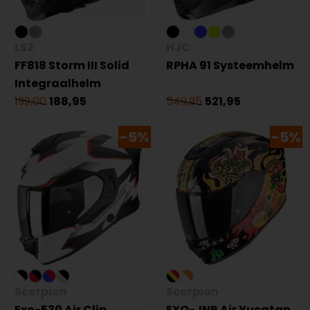
LS2
HJC
FF818 Storm III Solid
RPHA 91 Systeemhelm
Integraalhelm
199,00
188,95
549,95
521,95
-5%
-5%
Scorpion
Scorpion
Exo-530 Air Clip
EXO-JNR Air Yucatan