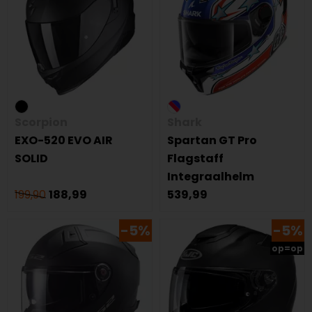
Scorpion
Shark
EXO-520 EVO AIR
Spartan GT Pro
SOLID
Flagstaff
Integraalhelm
199,90
188,99
539,99
-5%
-5%
op=op