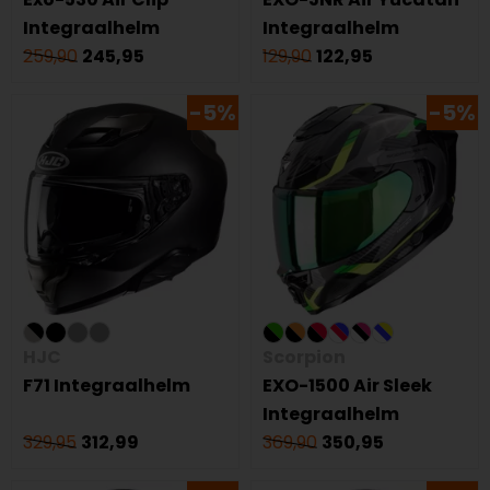
Integraalhelm
Integraalhelm
259,90
245,95
129,90
122,95
-5%
-5%
HJC
Scorpion
F71 Integraalhelm
EXO-1500 Air Sleek
Integraalhelm
329,95
312,99
369,90
350,95