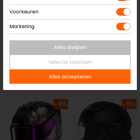
op=op
Voorkeuren
Marketing
Alles afwijzen
Selectie toestaan
AGV
Shark
K6 Flash
Spartan RS Shaytan
Alles accepteren
integraalhelm
Integraalhelm
529,95
369,99
389,99
-5%
-5%