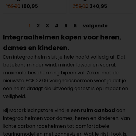
169,90
160,95
359,00
340,95
1
2
3
4
5
6
volgende
Integraalhelmen kopen voor heren,
dames en kinderen.
Een integraalhelm sluit je hele hoofd volledig af. Dat
betekent minder wind, minder lawaai en vooral:
maximale bescherming bij een val. Zeker met de
nieuwste ECE 22.06 veiligheidsnormen weet je dat je
een helm draagt die uitvoerig getest is op impact en
veiligheid.
Bij Motorkledingstore vind je een
ruim aanbod
aan
integraalhelmen voor dames, heren en kinderen. Van
lichte carbon racehelmen tot comfortabele
touringmodellen met zonnevizier. Wat je rijstijl ook is,