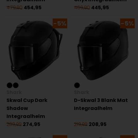
479,90
454,95
469,90
445,95
-5%
-5%
Shark
Shark
Skwal Cup Dark
D-Skwal 3 Blank Mat
Shadow
Integraalhelm
Integraalhelm
289,99
274,95
219,99
208,95