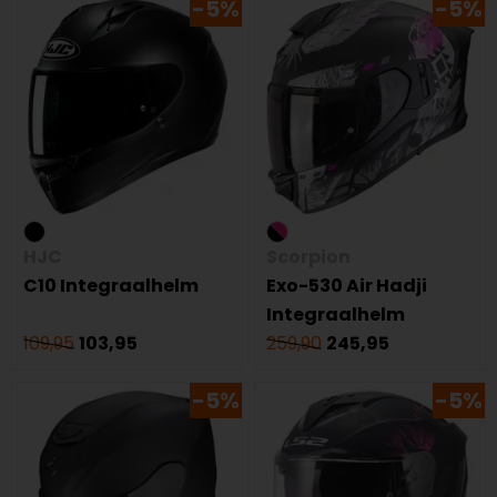
-5%
-5%
HJC
Scorpion
C10 Integraalhelm
Exo-530 Air Hadji
Integraalhelm
109,95
103,95
259,90
245,95
-5%
-5%