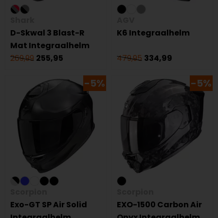
Shark
AGV
D-Skwal 3 Blast-R
K6 Integraalhelm
Mat Integraalhelm
269,99
255,95
479,95
334,99
-5%
-5%
Scorpion
Scorpion
Exo-GT SP Air Solid
EXO-1500 Carbon Air
Integraalhelm
Onyx Integraalhelm