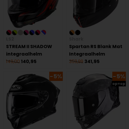
LS2
Shark
STREAM II SHADOW
Spartan RS Blank Mat
integraalhelm
Integraalhelm
149,00
140,95
359,99
341,95
-5%
-5%
op=op