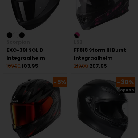
Scorpion
LS2
EXO-391 SOLID
FF818 Storm III Burst
Integraalhelm
Integraalhelm
109,90
103,95
219,00
207,95
-5%
-30%
op=op