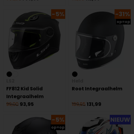
-5%
-31%
op=op
LS2
Held
FF812 Kid Solid
Root Integraalhelm
Integraalhelm
99,00
93,95
189,95
131,99
-5%
NIEUW
op=op