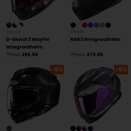
Shark
Shoei
D-Skwal 3 Mayfer
NXR2 Integraalhelm
Integraalhelm
269,99
255,95
499,00
473,95
-5%
-5%