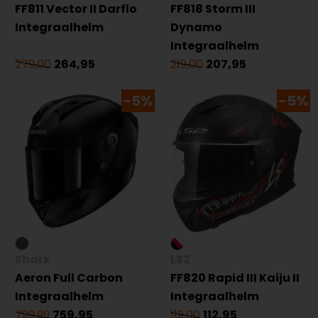
FF811 Vector II Darflo
FF818 Storm III
Integraalhelm
Dynamo
Integraalhelm
279,00
264,95
219,00
207,95
-5%
-5%
Shark
LS2
Aeron Full Carbon
FF820 Rapid III Kaiju II
Integraalhelm
Integraalhelm
799,99
759,95
119,00
112,95