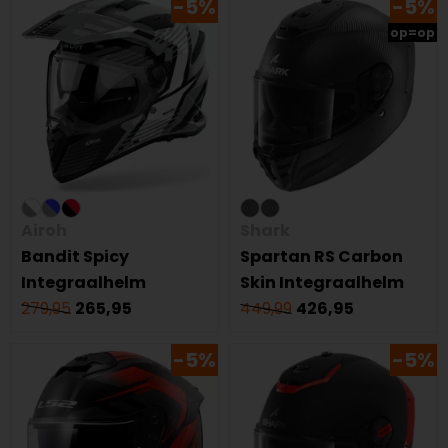
-5%
-5%
op=op
Airoh
Shark
Bandit Spicy
Spartan RS Carbon
Integraalhelm
Skin Integraalhelm
279,95
265,95
449,99
426,95
-5%
-5%