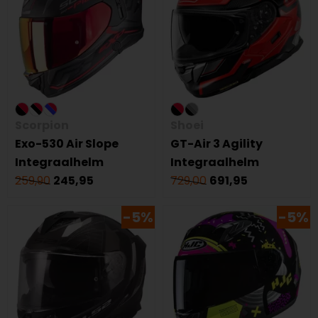
Scorpion
Shoei
Exo-530 Air Slope
GT-Air 3 Agility
Integraalhelm
Integraalhelm
259,90
245,95
729,00
691,95
-5%
-5%