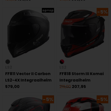
op=op
-5%
LS2
LS2
FF811 Vector II Carbon
FF818 Storm III Komai
LS2-4X Integraalhelm
Integraalhelm
579,00
219,00
207,95
-5%
-5%