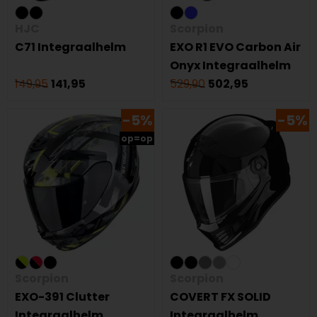
HJC
Scorpion
C71 Integraalhelm
EXO R1 EVO Carbon Air
Onyx Integraalhelm
149,95
141,95
529,90
502,95
-5%
-5%
op=op
Scorpion
Scorpion
EXO-391 Clutter
COVERT FX SOLID
Integraalhelm
Integraalhelm