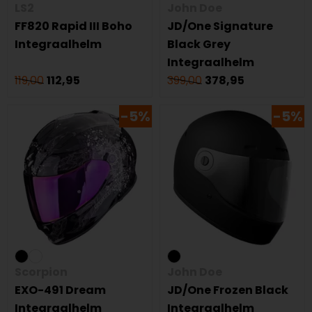
LS2
John Doe
FF820 Rapid III Boho
JD/One Signature
Integraalhelm
Black Grey
Integraalhelm
119,00
112,95
399,00
378,95
-5%
-5%
Scorpion
John Doe
EXO-491 Dream
JD/One Frozen Black
Integraalhelm
Integraalhelm