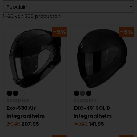
1-60 van 306 producten
-5%
-5%
Scorpion
Scorpion
Exo-530 Air
EXO-491 SOLID
Integraalhelm
Integraalhelm
219,90
207,95
149,90
141,95