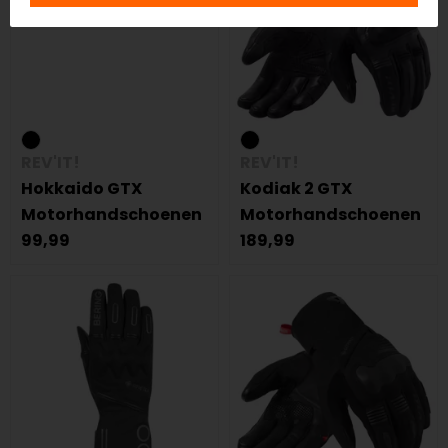
REV'IT!
REV'IT!
Hokkaido GTX
Kodiak 2 GTX
Motorhandschoenen
Motorhandschoenen
99,99
189,99