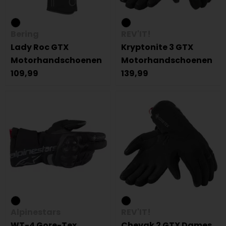
Bering
REV'IT!
Lady Roc GTX
Kryptonite 3 GTX
Motorhandschoenen
Motorhandschoenen
109,99
139,99
Alpinestars
REV'IT!
WT-4 Gore-Tex
Chevak 2 GTX Dames