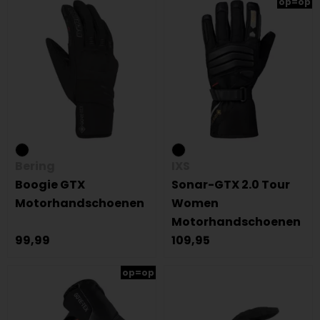
op=op
Bering
IXS
Boogie GTX
Sonar-GTX 2.0 Tour
Motorhandschoenen
Women
Motorhandschoenen
99,99
109,95
op=op