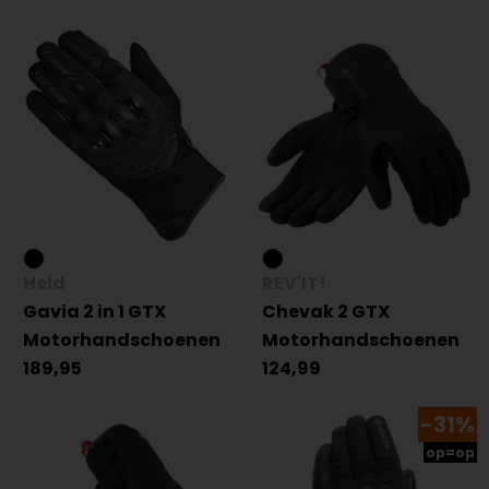
Held
REV'IT!
Gavia 2 in 1 GTX
Chevak 2 GTX
Motorhandschoenen
Motorhandschoenen
189,95
124,99
-31%
op=op