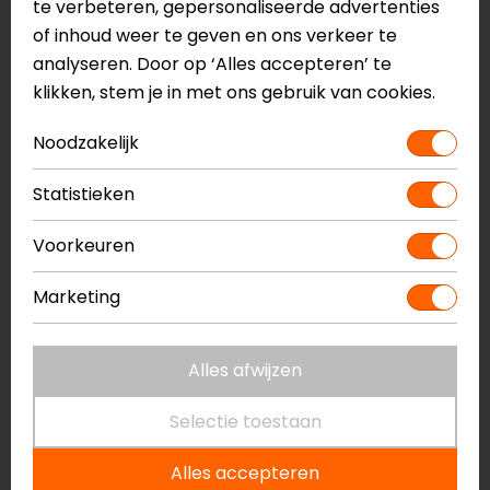
te verbeteren, gepersonaliseerde advertenties
of inhoud weer te geven en ons verkeer te
analyseren. Door op ‘Alles accepteren’ te
klikken, stem je in met ons gebruik van cookies.
Noodzakelijk
Statistieken
Voorkeuren
REV'IT!
REV'IT!
Dominator 3 GTX
Crater 3 GTX
Marketing
Motorhandschoenen
Windstopper
Motorhandschoenen
259,99
69,99
Alles afwijzen
NIEUW
Selectie toestaan
Alles accepteren