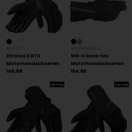
REV'IT!
Alpinestars
Stratos 2 GTX
WR-X Gore-tex
Motorhandschoenen
Motorhandschoenen
149,99
154,95
op=op
op=op