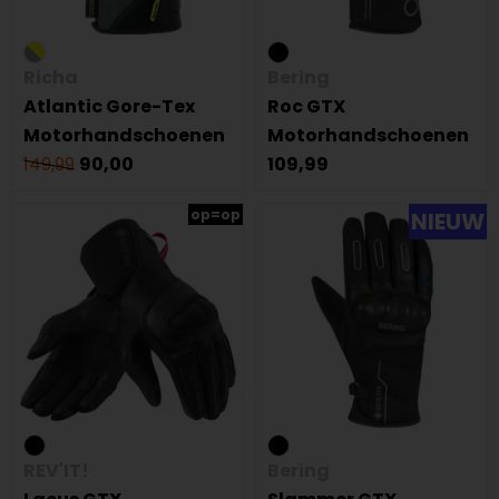
Richa
Bering
Atlantic Gore-Tex
Roc GTX
Motorhandschoenen
Motorhandschoenen
149,99
90,00
109,99
op=op
NIEUW
REV'IT!
Bering