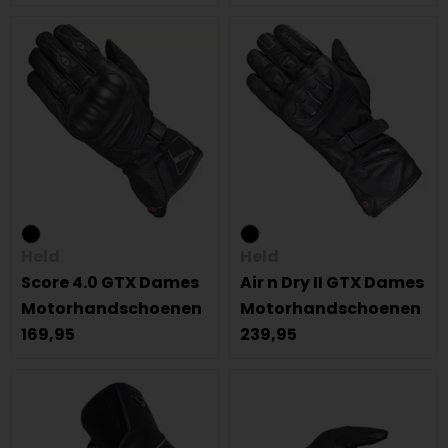
Held
Held
Score 4.0 GTX Dames
Air n Dry II GTX Dames
Motorhandschoenen
Motorhandschoenen
169,95
239,95