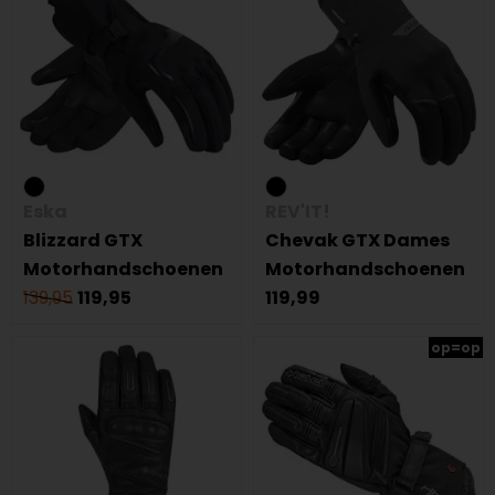
Eska
REV'IT!
Blizzard GTX
Chevak GTX Dames
Motorhandschoenen
Motorhandschoenen
139,95
119,95
119,99
op=op