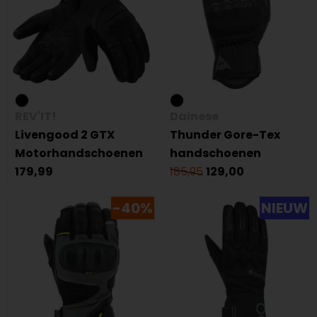
REV'IT!
Dainese
Livengood 2 GTX
Thunder Gore-Tex
Motorhandschoenen
handschoenen
179,99
185,95
129,00
-40%
NIEUW