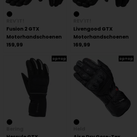
REV'IT!
REV'IT!
Fusion 2 GTX
Livengood GTX
Motorhandschoenen
Motorhandschoenen
159,99
169,99
op=op
op=op
Bering
Held
Hercule GTX
Air n Dry Gore-Tex