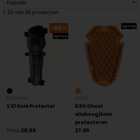
1-26 van 26 producten
op=op
-66%
op=op
Dainese
Held
V E1 Knie Protector
D3O Ghost
elleboog/knie
protectoren
85,95
28,99
27,95