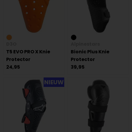
D3O
Alpinestars
T5 EVO PRO X Knie
Bionic Plus Knie
Protector
Protector
24,95
39,95
NIEUW