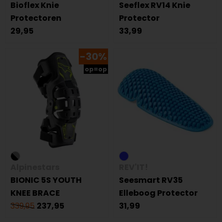
Bioflex Knie
Seeflex RV14 Knie
Protectoren
Protector
29,95
33,99
-30%
op=op
Alpinestars
REV'IT!
BIONIC 5S YOUTH
Seesmart RV35
KNEE BRACE
Elleboog Protector
339,95
237,95
31,99