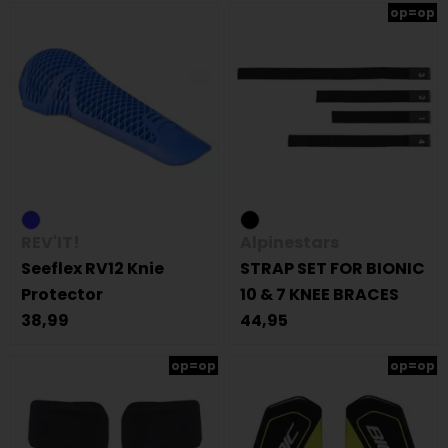
op=op
REV'IT!
Alpinestars
Seeflex RV12 Knie
STRAP SET FOR BIONIC
Protector
10 & 7 KNEE BRACES
38,99
44,95
op=op
op=op