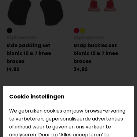
Alpinestars
Alpinestars
side padding set
snap buckles set
bionic 10 & 7 knee
bionic 10 & 7 knee
braces
braces
14,95
34,95
Cookie instellingen
We gebruiken cookies om jouw browse-ervaring
te verbeteren, gepersonaliseerde advertenties
of inhoud weer te geven en ons verkeer te
analyseren. Door op ‘Alles accepteren’ te