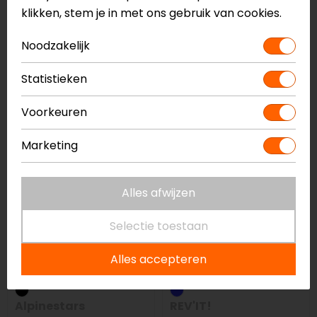
klikken, stem je in met ons gebruik van cookies.
REV'IT!
REV'IT!
Noodzakelijk
Seesmart RV36 Knie
Seeflex RV10
Protector
Elleboog/Knie
Statistieken
Protector
31,99
33,99
Voorkeuren
Marketing
Alles afwijzen
Selectie toestaan
Alles accepteren
Alpinestars
REV'IT!