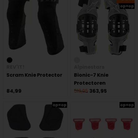
op=op
REV'IT!
Alpinestars
Scram Knie Protector
Bionic-7 Knie
Protectoren
84,99
519,95
363,95
op=op
op=op