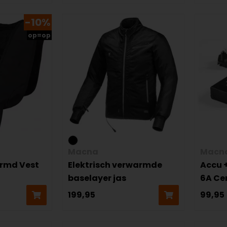
-10%
op=op
Macna
Macn
rmd Vest
Elektrisch verwarmde
Accu 
baselayer jas
6A Ce
199,95
99,95