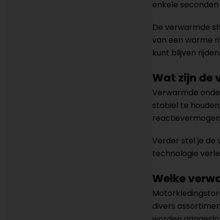
enkele seconden 
De verwarmde shir
van een warme rit
kunt blijven rijden
Wat zijn de
Verwarmde onderk
stabiel te houden
reactievermogen v
Verder stel je de
technologie verle
Welke verwa
Motorkledingstore
divers assortime
worden aangeslote