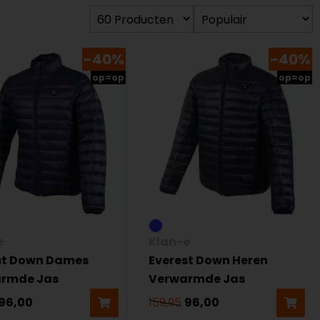
-40%
-40%
op=op
op=op
e
Klan-e
st Down Dames
Everest Down Heren
rmde Jas
Verwarmde Jas
96,00
159,95
96,00