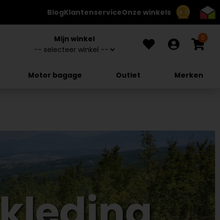
Blog
Klantenservice
Onze winkels
8.7
0
Mijn winkel
Motor bagage
Outlet
Merken
kleding