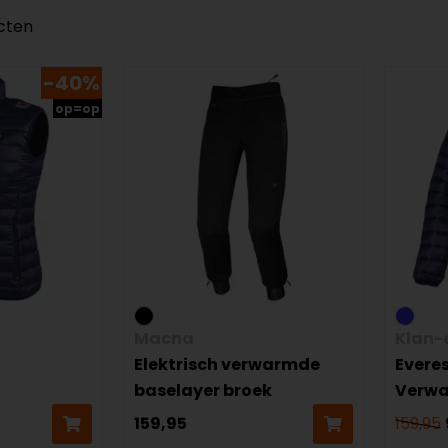
ucten
-40%
op=op
Macna
Klan-
Elektrisch verwarmde
Evere
baselayer broek
Verwa
159,95
159,95