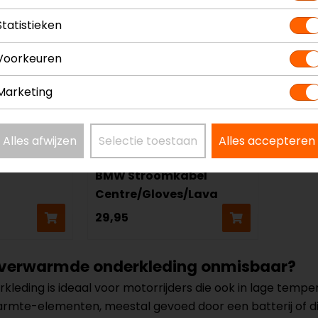
Statistieken
Voorkeuren
Marketing
Alles afwijzen
Selectie toestaan
Alles accepteren
Macna
BMW Stroomkabel
Centre/Gloves/Lava
29,95
verwarmde onderkleding onmisbaar?
eding is ideaal voor motorrijders die ook in lage tempe
rmte-elementen, meestal gevoed door een batterij of dir