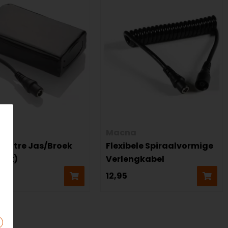
a
Macna
Centre Jas/Broek
Flexibele Spiraalvormige
 (1x)
Verlengkabel
5
12,95