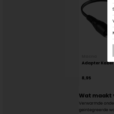
Macna
Adapter Kabel
8,95
Wat maakt 
Verwarmde onderkl
geïntegreerde wa