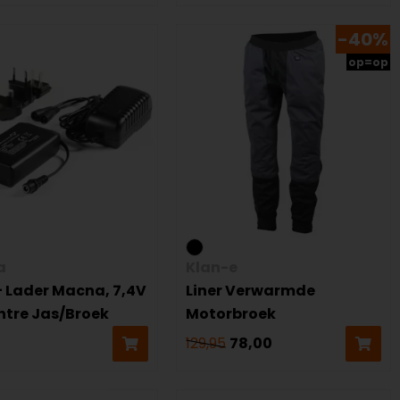
-40%
op=op
a
Klan-e
+ Lader Macna, 7,4V
Liner Verwarmde
ntre Jas/Broek
Motorbroek
129,95
78,00