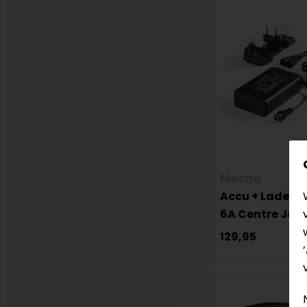
Macna
Accu + Lader M
6A Centre Jas
129,95