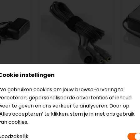
Cookie instellingen
Macna
Macn
acna, 12V
We gebruiken cookies om jouw browse-ervaring te
E.P.G. Kabel
Accu 
/Broek
verbeteren, gepersonaliseerde advertenties of inhoud
12V 6A
weer te geven en ons verkeer te analyseren. Door op
14,95
109,9
‘Alles accepteren’ te klikken, stem je in met ons gebruik
van cookies.
Noodzakelijk