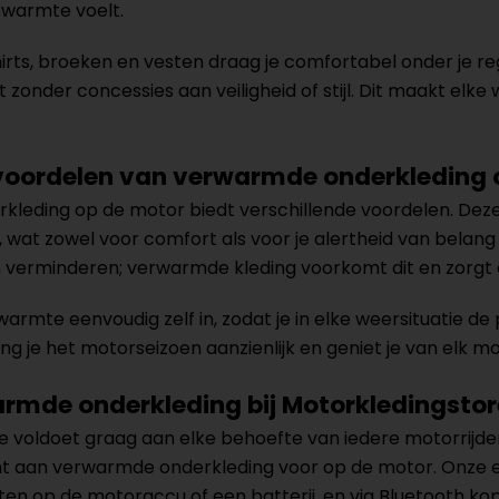
warmte voelt.
ts, broeken en vesten draag je comfortabel onder je regul
 zonder concessies aan veiligheid of stijl. Dit maakt elke
.
 voordelen van verwarmde onderkleding 
leding op de motor biedt verschillende voordelen. Deze
, wat zowel voor comfort als voor je alertheid van belang 
erminderen; verwarmde kleding voorkomt dit en zorgt erv
 warmte eenvoudig zelf in, zodat je in elke weersituatie d
ng je het motorseizoen aanzienlijk en geniet je van elk 
rmde onderkleding bij Motorkledingstor
 voldoet graag aan elke behoefte van iedere motorrijder
nt aan verwarmde onderkleding voor op de motor. Onze 
n op de motoraccu of een batterij, en via Bluetooth kop