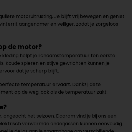
iere motoruitrusting. Je blijft vrij bewegen en geniet
 winterrit aangenamer en veiliger, zodat je zorgeloos
op de motor?
 kleding helpt je lichaamstemperatuur ten eerste
is. Koude spieren en stijve gewrichten kunnen je
oor dat je scherp blijft.
e perfecte temperatuur ervaart. Dankzij deze
moment op de weg, ook als de temperatuur zakt.
e?
, ongeacht het seizoen. Daarom vind je bij ons een
elektrisch verwarmde onderjassen kunnen eenvoudig
pel je de jas aan je smartphone om verschillende