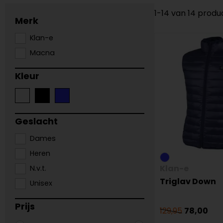
1-14 van 14 prod
Merk
Klan-e
Macna
Kleur
Geslacht
Dames
Heren
Klan-e
N.v.t.
Triglav Down
Unisex
Prijs
129,95
78,00