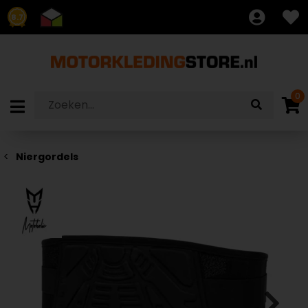
8.7
0
Niergordels