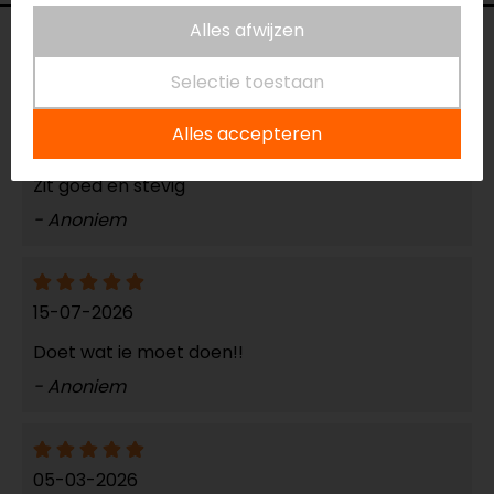
Alles afwijzen
Reviews (3)
Selectie toestaan
Alles accepteren
16-07-2026
Zit goed en stevig
- Anoniem
15-07-2026
Doet wat ie moet doen!!
- Anoniem
05-03-2026