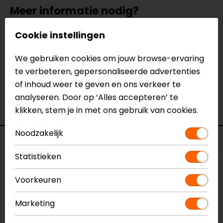
Meer informatie nodig?
Heb je meer informatie nodig over dit product?
Cookie instellingen
Neem dan
contact
met ons op of kom langs in één
van
onze winkels
in Breda, Capelle aan den IJssel,
We gebruiken cookies om jouw browse-ervaring
Eindhoven, Vianen of Apeldoorn. In de winkels kun je
te verbeteren, gepersonaliseerde advertenties
het product bekijken & passen en staan onze
of inhoud weer te geven en ons verkeer te
verkoopmedewerkers voor je klaar met advies.
analyseren. Door op ‘Alles accepteren’ te
Bekijk onze andere
niergordels.
klikken, stem je in met ons gebruik van cookies.
Noodzakelijk
Specificaties
Statistieken
Naam
Niergordel model H
Voorkeuren
Model
138245
Merk
Motoholic
Marketing
Kleur
Zwart