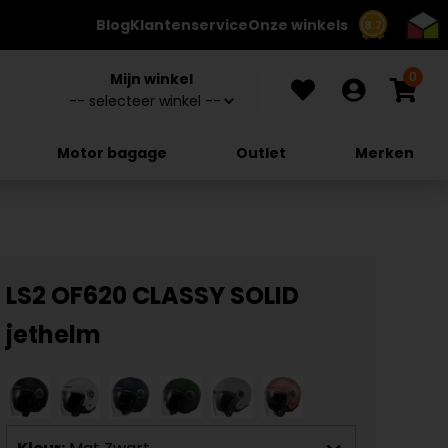
Blog
Klantenservice
Onze winkels
8.7
0
Mijn winkel
Motor bagage
Outlet
Merken
LS2 OF620 CLASSY SOLID
jethelm