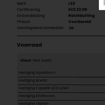
Merk
LS2
Certificering
ECE 22.06
Kinbandsluiting
Ratelsluiting
Pinlock
Voorbereid
Geïntegreerd zonnevizier
Ja
Voorraad
Kleur:
Mat Zwart
Vestiging Apeldoorn
Vestiging Breda
Vestiging Capelle a/d IJssel
Vestiging Eindhoven
Vestiging Vianen