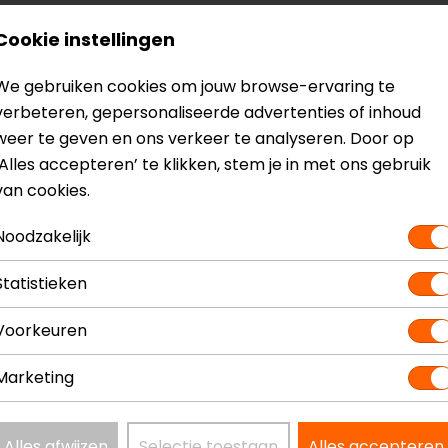
Cookie instellingen
We gebruiken cookies om jouw browse-ervaring te
nenvoering
verbeteren, gepersonaliseerde advertenties of inhoud
weer te geven en ons verkeer te analyseren. Door op
‘Alles accepteren’ te klikken, stem je in met ons gebruik
van cookies.
Noodzakelijk
? Neem dan
contact
met ons op of kom langs in één van
o
kun je het product bekijken & passen en staan onze verko
Statistieken
Voorkeuren
Marketing
ID jethelm
Model
Alles afwijzen
Selectie toestaan
Alles accepteren