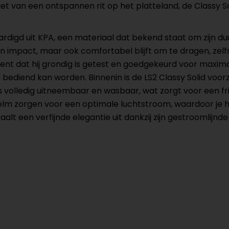
niet van een ontspannen rit op het platteland, de Classy
ardigd uit KPA, een materiaal dat bekend staat om zijn du
 impact, maar ook comfortabel blijft om te dragen, zelfs 
nt dat hij grondig is getest en goedgekeurd voor maximale
bediend kan worden. Binnenin is de LS2 Classy Solid voo
 volledig uitneembaar en wasbaar, wat zorgt voor een fr
m zorgen voor een optimale luchtstroom, waardoor je hoof
traalt een verfijnde elegantie uit dankzij zijn gestroomli