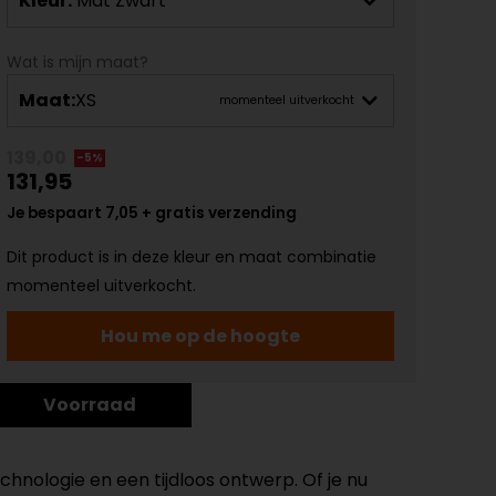
Kleur:
Mat Zwart
Wat is mijn maat?
Maat:
XS
momenteel uitverkocht
139,00
-5%
131,95
Je bespaart 7,05 + gratis verzending
Dit product is in deze kleur en maat combinatie
momenteel uitverkocht.
Hou me op de hoogte
Voorraad
hnologie en een tijdloos ontwerp. Of je nu