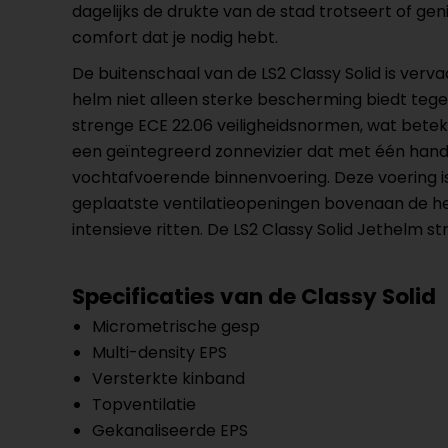
dagelijks de drukte van de stad trotseert of ge
comfort dat je nodig hebt.
De buitenschaal van de LS2 Classy Solid is verva
helm niet alleen sterke bescherming biedt tegen
strenge ECE 22.06 veiligheidsnormen, wat beteke
een geïntegreerd zonnevizier dat met één hand 
vochtafvoerende binnenvoering. Deze voering is
geplaatste ventilatieopeningen bovenaan de hel
intensieve ritten. De LS2 Classy Solid Jethelm s
Specificaties van de Classy Solid
Micrometrische gesp
Multi-density EPS
Versterkte kinband
Topventilatie
Gekanaliseerde EPS