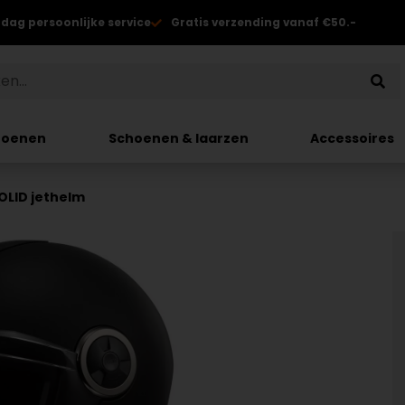
 dag persoonlijke service
Gratis verzending vanaf €50.-
hoenen
Schoenen & laarzen
Accessoires
OLID jethelm