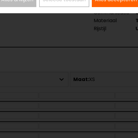
Kleur
Communicatie
Materiaal
Rijstijl
Maat:
XS