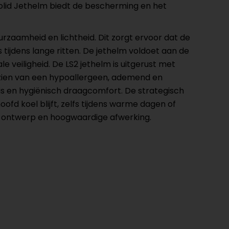
 Solid Jethelm biedt de bescherming en het
urzaamheid en lichtheid. Dit zorgt ervoor dat de
tijdens lange ritten. De jethelm voldoet aan de
 veiligheid. De LS2 jethelm is uitgerust met
rzien van een hypoallergeen, ademend en
is en hygiënisch draagcomfort. De strategisch
d koel blijft, zelfs tijdens warme dagen of
jnde ontwerp en hoogwaardige afwerking.