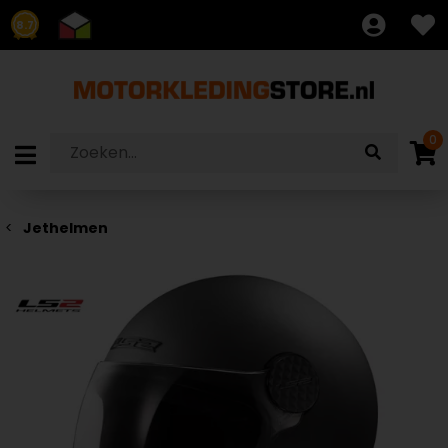
8.7
0
Jethelmen