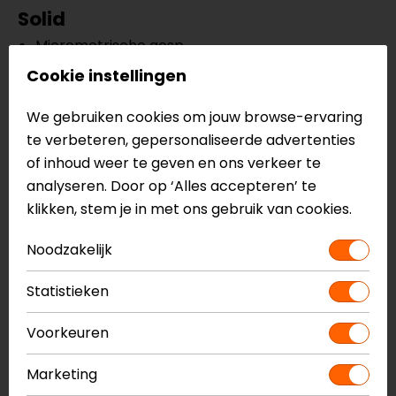
Solid
Micrometrische gesp
Multi-density EPS
Cookie instellingen
Versterkte kinband
Hypoallergene, ademend, uitneembare en
We gebruiken cookies om jouw browse-ervaring
wasbare binnenvoering
te verbeteren, gepersonaliseerde advertenties
Lasergesneden schuim
of inhoud weer te geven en ons verkeer te
Kras- en Uv-bestendig vizier
analyseren. Door op ‘Alles accepteren’ te
Quick-release systeem
klikken, stem je in met ons gebruik van cookies.
Gemaakt van KPA materiaal
Noodzakelijk
HPTT schaal
ECE 22.06 keuring
Statistieken
Meer informatie nodig?
Voorkeuren
Heb je meer informatie nodig over dit product?
Marketing
Neem dan
contact
met ons op of kom langs in één