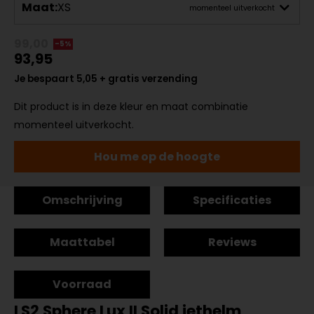
Maat:
XS
momenteel uitverkocht
99,00
-5%
93,95
Je bespaart 5,05 + gratis verzending
Dit product is in deze kleur en maat combinatie
momenteel uitverkocht.
Hou me op de hoogte
Omschrijving
Specificaties
Maattabel
Reviews
Voorraad
LS2 Sphere Lux II Solid jethelm