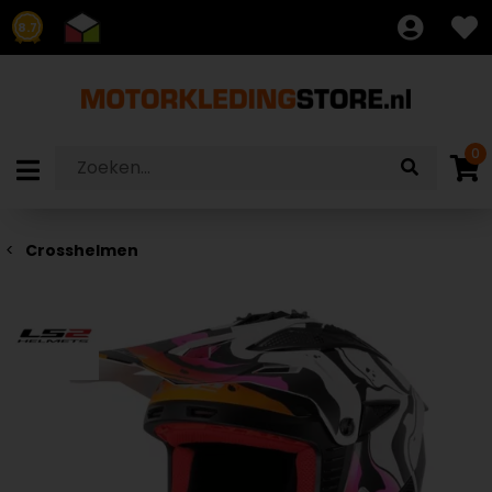
8.7
0
Crosshelmen