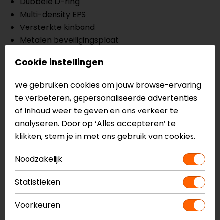
Dubbele D-ring
Multi-density EPS
Versterkte kinband
Metalen beveiligingsplaat
Meerdere uitlaatpoorten
Cookie instellingen
Gekanaliseerde EPS
Meerdere luchtinlaten bovenaan
We gebruiken cookies om jouw browse-ervaring
Gemaakt van KPA
te verbeteren, gepersonaliseerde advertenties
Voorbereid voor LS2 intercom
of inhoud weer te geven en ons verkeer te
Hypoallergene, ademende, uitneembare en
analyseren. Door op ‘Alles accepteren’ te
wasbare binnenvoering
klikken, stem je in met ons gebruik van cookies.
Lasergesneden schuim
Piekschroeven met handontgrendeling
Noodzakelijk
Verstelbare piek
ECE 22.06 keuring
Statistieken
Voorkeuren
Meer informatie nodig?