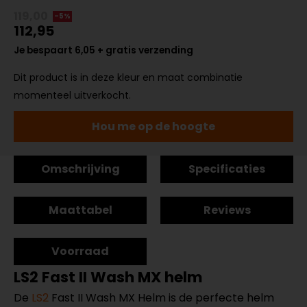
119,00
-5%
112,95
Je bespaart 6,05 + gratis verzending
Dit product is in deze kleur en maat combinatie
momenteel uitverkocht.
Hou me op de hoogte
Omschrijving
Specificaties
Maattabel
Reviews
Voorraad
LS2 Fast II Wash MX helm
De
LS2
Fast II Wash MX Helm is de perfecte helm