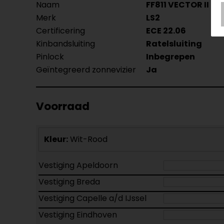
Naam
FF811 VECTOR II C
Merk
LS2
Certificering
ECE 22.06
Kinbandsluiting
Ratelsluiting
Pinlock
Inbegrepen
Geïntegreerd zonnevizier
Ja
Voorraad
Kleur:
Wit-Rood
Vestiging Apeldoorn
Vestiging Breda
Vestiging Capelle a/d IJssel
Vestiging Eindhoven