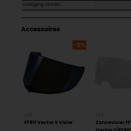
Vestiging Vianen
Accessoires
-5%
LS2
LS2
FF811 Vector II Vizier
Zonnevizier FF
Vector II/FF90