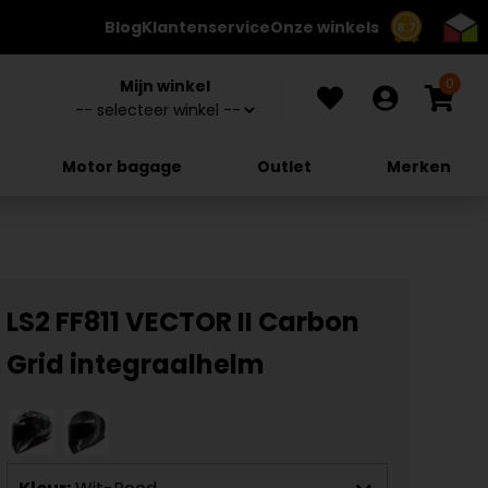
Blog
Klantenservice
Onze winkels
8.7
0
Mijn winkel
Motor bagage
Outlet
Merken
LS2 FF811 VECTOR II Carbon
Grid integraalhelm