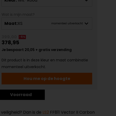
Kleur:
Wit-Rood
Wat is mijn maat?
Maat:
XS
momenteel uitverkocht
399,00
-5%
378,95
Je bespaart 20,05 + gratis verzending
Dit product is in deze kleur en maat combinatie
momenteel uitverkocht.
Hou me op de hoogte
Voorraad
veiligheid? Dan is de
LS2
FF811 Vector II Carbon