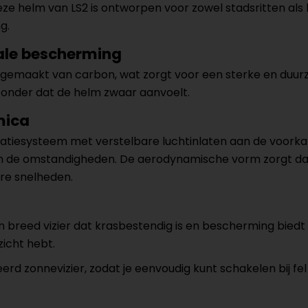
eze helm van LS2 is ontworpen voor zowel stadsritten als 
g.
ale bescherming
is gemaakt van carbon, wat zorgt voor een sterke en duu
zonder dat de helm zwaar aanvoelt.
mica
atiesysteem met verstelbare luchtinlaten aan de voorkan
 de omstandigheden. De aerodynamische vorm zorgt daar
re snelheden.
en breed vizier dat krasbestendig is en bescherming bied
icht hebt.
 zonnevizier, zodat je eenvoudig kunt schakelen bij fel z