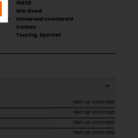
168115
Wit-Rood
atie
Universeel voorbereid
Carbon
Touring, Sportief
Niet op voorraad
Niet op voorraad
Niet op voorraad
Niet op voorraad