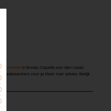
nze winkels
in Breda, Capelle aan den IJssel,
opmedewerkers voor je klaar met advies. Bekijk