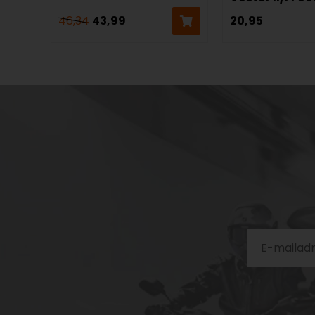
46,34
43,99
20,95