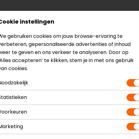
Cookie instellingen
We gebruiken cookies om jouw browse-ervaring te
verbeteren, gepersonaliseerde advertenties of inhoud
weer te geven en ons verkeer te analyseren. Door op
‘Alles accepteren’ te klikken, stem je in met ons gebruik
van cookies.
Noodzakelijk
? Neem dan
contact
met ons op of kom langs in één van
o
kun je het product bekijken & passen en staan onze verko
Statistieken
Voorkeuren
Marketing