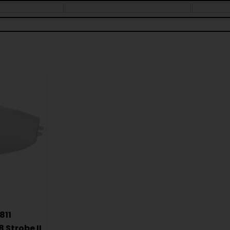
811
8 Strobe II