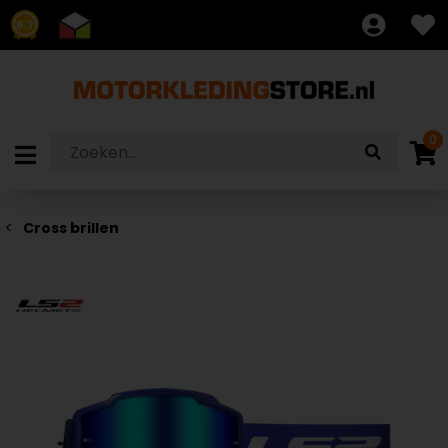
8.7
0
Cross brillen