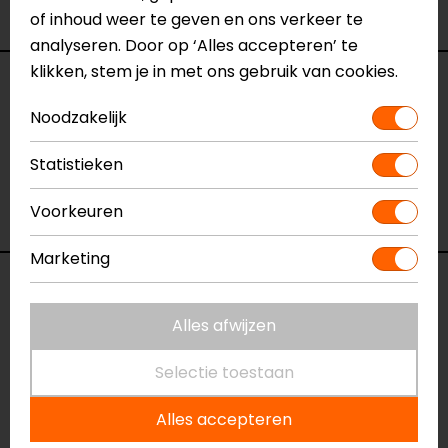
Bekijk onze andere
MX brillen.
of inhoud weer te geven en ons verkeer te
analyseren. Door op ‘Alles accepteren’ te
klikken, stem je in met ons gebruik van cookies.
Specificaties
Noodzakelijk
Naam
Charger Goggle
Statistieken
Model
7202011
Merk
LS2
Voorkeuren
Kleur
Blauw
Marketing
Reviews (2)
Alles afwijzen
Selectie toestaan
20-04-2026
Goede kwaliteit met perfecte pasvorm
Alles accepteren
- Jobse