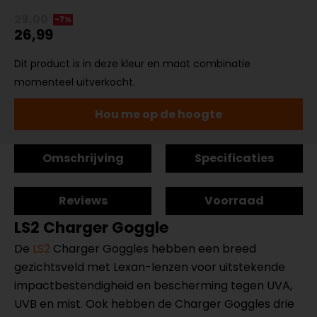
29,00
-7%
26,99
Dit product is in deze kleur en maat combinatie
momenteel uitverkocht.
Hou me op de hoogte
Omschrijving
Specificaties
Reviews
Voorraad
LS2 Charger Goggle
De
LS2
Charger Goggles hebben een breed
gezichtsveld met Lexan-lenzen voor uitstekende
impactbestendigheid en bescherming tegen UVA,
UVB en mist. Ook hebben de Charger Goggles drie