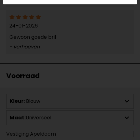
24-01-2026
Gewoon goede bril
- verhoeven
Voorraad
Kleur:
Blauw
Maat:
Universeel
Vestiging Apeldoorn