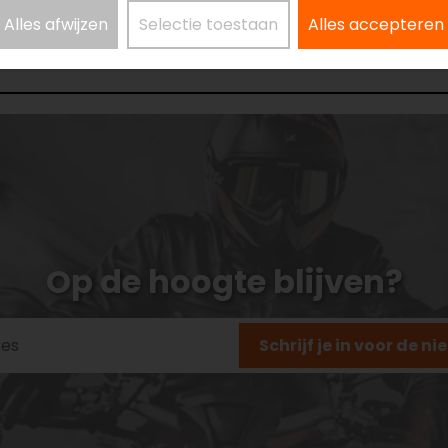
Alles afwijzen
Selectie toestaan
Alles accepteren
Op de hoogte blijven?
Schrijf je in voor de n