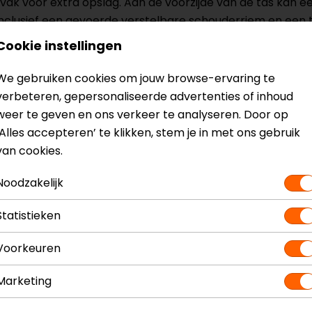
ak voor extra opslag. Aan de voorzijde van de tas kan e
 inclusief een gevoerde verstelbare schouderriem en een 
Cookie instellingen
We gebruiken cookies om jouw browse-ervaring te
verbeteren, gepersonaliseerde advertenties of inhoud
weer te geven en ons verkeer te analyseren. Door op
‘Alles accepteren’ te klikken, stem je in met ons gebruik
Model
740.3007
van cookies.
Kleur
Antraciet
Noodzakelijk
Statistieken
Voorkeuren
Marketing