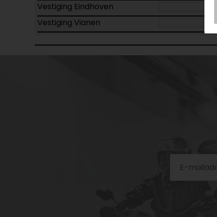
Vestiging Eindhoven
Vestiging Vianen