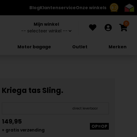
Blog
Klantenservice
Onze winkels
8.7
0
Mijn winkel
Motor bagage
Outlet
Merken
Kriega tas Sling.
direct leverbaar
149,95
OP=OP
+ gratis verzending