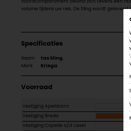
hoofdcompartiment bevind zich tevens een ritsv
volume tijdens uw reis. De Sling wordt geleverd
Specificaties
Naam
tas Sling.
Merk
Kriega
Voorraad
Vestiging Apeldoorn
Vestiging Breda
Vestiging Capelle a/d IJssel