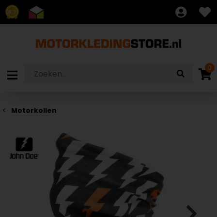
8.7
0
Motorkollen