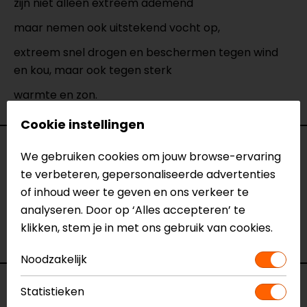
zijn niet alleen extreem ademend
maar nemen ook uitstekend vocht op,
extreem snel drogen en beschermen tegen wind
en kou, maar ook tegen sterk
warmte en zon.
Cookie instellingen
Specificaties
We gebruiken cookies om jouw browse-ervaring
te verbeteren, gepersonaliseerde advertenties
Naam
Red Flash Motorkol
of inhoud weer te geven en ons verkeer te
Model
JDT7014
analyseren. Door op ‘Alles accepteren’ te
Merk
John Doe
klikken, stem je in met ons gebruik van cookies.
Kleur
Zwart-Wit-Oranje
Noodzakelijk
Voorraad
Statistieken