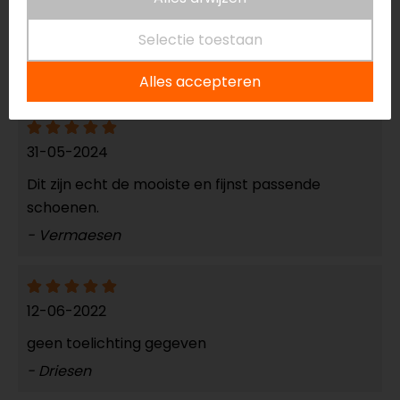
03-09-2025
Selectie toestaan
Perfect!
- Anoniem
Alles accepteren
31-05-2024
Dit zijn echt de mooiste en fijnst passende
schoenen.
- Vermaesen
12-06-2022
geen toelichting gegeven
- Driesen