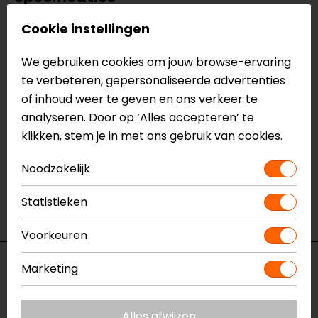
Cookie instellingen
Naam
Neo Motorschoenen
Model
JDB106
We gebruiken cookies om jouw browse-ervaring
Merk
John Doe
te verbeteren, gepersonaliseerde advertenties
Kleur
Zwart
of inhoud weer te geven en ons verkeer te
Hoofdsluiting
Veters, Rits
analyseren. Door op ‘Alles accepteren’ te
Materiaal
Textiel, Leer
klikken, stem je in met ons gebruik van cookies.
Rijstijl
Urban
Schachthoogte
Half hoog
Noodzakelijk
Seizoen
Zomer
Ventilatie
Geperforeerd
Statistieken
Waterdicht
Nee
Voorkeuren
Reviews (3)
Marketing
Alles afwijzen