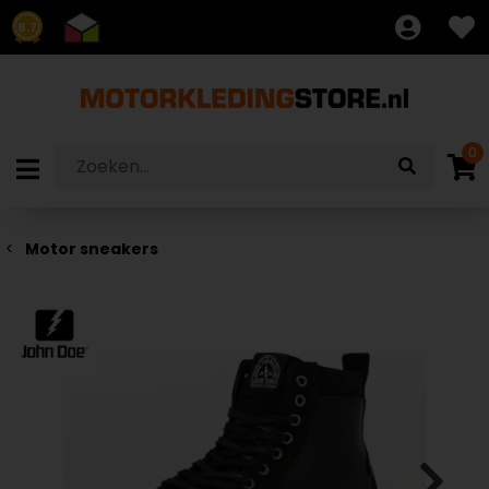
8.7
0
Motor sneakers