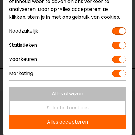
of inhoud weer te geven en ons verkeer te
Aanritsbaar
Niet aanritsbaar
analyseren. Door op ‘Alles accepteren’ te
Certificeringsklasse
AAA
klikken, stem je in met ons gebruik van cookies.
Materiaal
Leer
Rijstijl
Urban, Klassiek
Noodzakelijk
Seizoen
Zomer
Ventilatie
Geperforeerd
Statistieken
Waterdicht
Nee
Thermovoering
Geen thermo
Voorkeuren
Marketing
Voorraad
Alles afwijzen
Maat:
M
Selectie toestaan
Vestiging Apeldoorn
Alles accepteren
Niet op voorraad