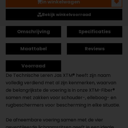
In winkelwagen
Bekijk winkelvoorraad
Omschrijving
Specificaties
Maattabel
Reviews
Voorraad
De Technische Leren Jas XTM® heeft zijn naam
volledig verdiend met al zijn kenmerken, waarvan
de belangrijkste de voering is in onze XTM-Fiber®
samen met zakken voor schouder-, elleboog- en
rugbeschermers voor bescherming in elke situatie.
De afneembare voering samen met de vier
geventileerde lichaamsritsen geeft je een ideale