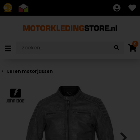
8.7
0
Leren motorjassen