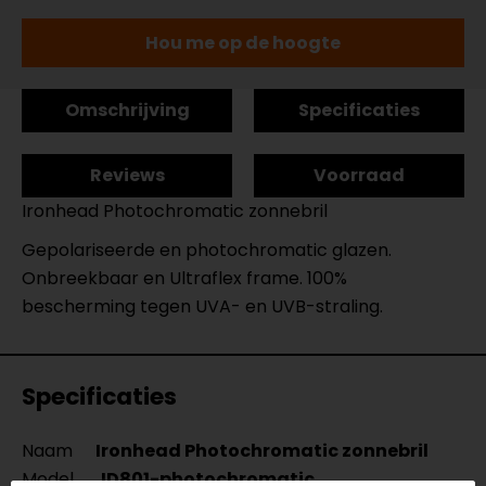
Hou me op de hoogte
Omschrijving
Specificaties
Reviews
Voorraad
Ironhead Photochromatic zonnebril
Gepolariseerde en photochromatic glazen.
Onbreekbaar en Ultraflex frame. 100%
bescherming tegen UVA- en UVB-straling.
Specificaties
Naam
Ironhead Photochromatic zonnebril
Model
JD801-photochromatic