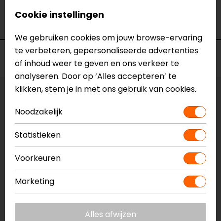
Merk
John Doe
Cookie instellingen
Kleur
Zwart
We gebruiken cookies om jouw browse-ervaring
te verbeteren, gepersonaliseerde advertenties
Voorraad
of inhoud weer te geven en ons verkeer te
analyseren. Door op ‘Alles accepteren’ te
klikken, stem je in met ons gebruik van cookies.
Vestiging Apeldoorn
Niet op voorraad
Noodzakelijk
Vestiging Breda
Statistieken
Niet op voorraad
Vestiging Capelle a/d IJssel
Voorkeuren
Niet op voorraad
Marketing
Vestiging Eindhoven
Niet op voorraad
Alles afwijzen
Vestiging Vianen