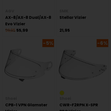
AGV
SMK
AX-8/AX-8 Dual/AX-8
Stellar Vizier
Evo Vizier
59,95
55,99
21,95
-5%
-6%
Shoei
Shoei
CPB-1 VPN Glamster
CWR-F2RPN X-SPR