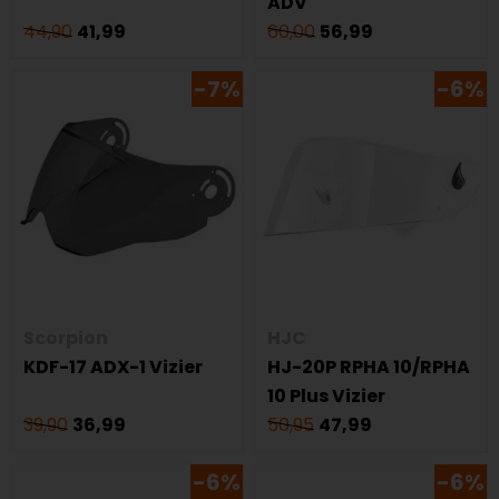
ADV
44,90
41,99
60,00
56,99
-7%
-6%
Scorpion
HJC
KDF-17 ADX-1 Vizier
HJ-20P RPHA 10/RPHA
10 Plus Vizier
39,90
36,99
50,95
47,99
-6%
-6%