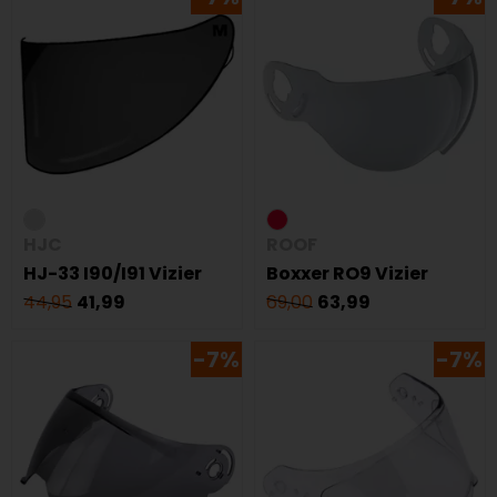
HJC
ROOF
HJ-33 I90/I91 Vizier
Boxxer RO9 Vizier
44,95
41,99
69,00
63,99
-7%
-7%