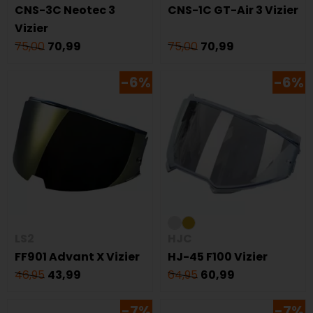
CNS-3C Neotec 3
CNS-1C GT-Air 3 Vizier
Vizier
75,00
70,99
75,00
70,99
-6%
-6%
LS2
HJC
FF901 Advant X Vizier
HJ-45 F100 Vizier
46,95
43,99
64,95
60,99
-7%
-7%