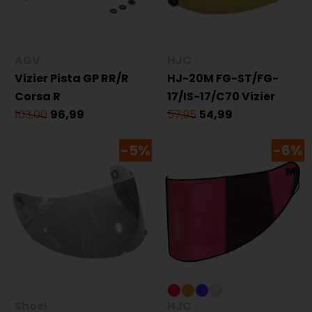
AGV
HJC
Vizier Pista GP RR/R
HJ-20M FG-ST/FG-
Corsa R
17/IS-17/C70 Vizier
103,00
96,99
57,95
54,99
-5%
-6%
Shoei
HJC