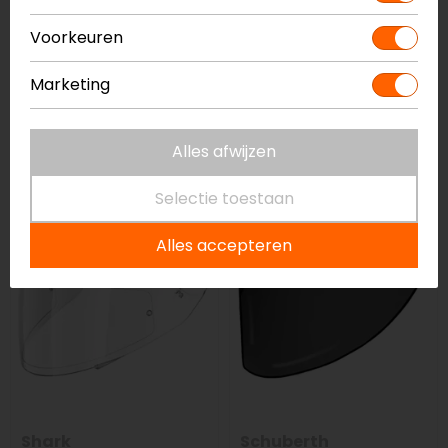
Voorkeuren
Marketing
Schuberth
Shoei
S2/C3/C3 Pro Vizier
CWR-F2 NXR 2 Vizier
Alles afwijzen
79,95
199,95
188,99
Selectie toestaan
-7%
Alles accepteren
Shark
Schuberth