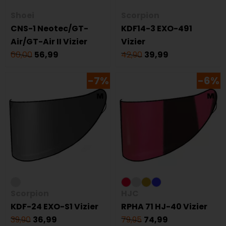
Shoei
Scorpion
CNS-1 Neotec/GT-
KDF14-3 EXO-491
Air/GT-Air II Vizier
Vizier
60,00
56,99
42,90
39,99
-7%
-6%
Scorpion
HJC
KDF-24 EXO-S1 Vizier
RPHA 71 HJ-40 Vizier
39,90
36,99
79,95
74,99