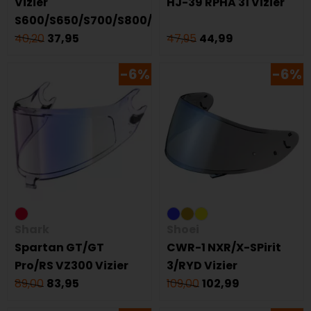
Vizier
HJ-39 RPHA 31 Vizier
S600/S650/S700/S800/S900/Openline
40,20
37,95
47,95
44,99
-6%
-6%
Shark
Shoei
Spartan GT/GT
CWR-1 NXR/X-SPirit
Pro/RS VZ300 Vizier
3/RYD Vizier
89,00
83,95
109,00
102,99