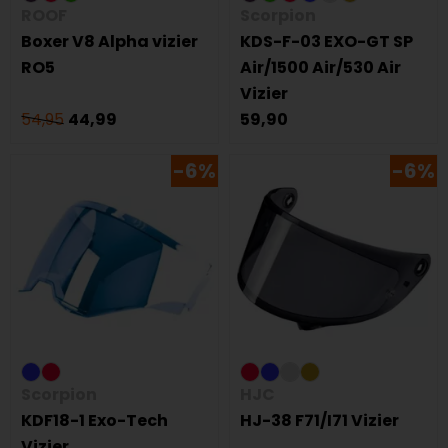
ROOF
Scorpion
Boxer V8 Alpha vizier
KDS-F-03 EXO-GT SP
RO5
Air/1500 Air/530 Air
Vizier
54,95
44,99
59,90
-6%
-6%
Scorpion
HJC
KDF18-1 Exo-Tech
HJ-38 F71/I71 Vizier
Vizier