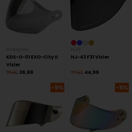
Scorpion
HJC
KDS-O-01 EXO-City II
HJ-43 F31 Vizier
Vizier
39,90
36,99
47,95
44,99
-5%
-5%