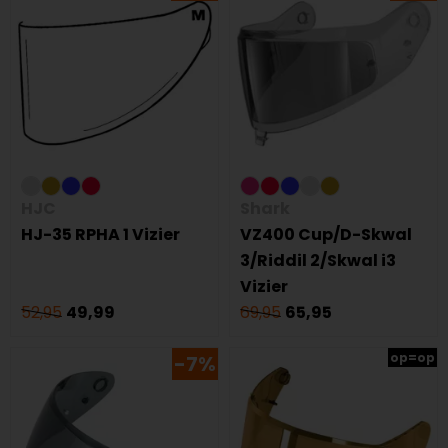
HJC
Shark
HJ-35 RPHA 1 Vizier
VZ400 Cup/D-Skwal
3/Riddil 2/Skwal i3
Vizier
52,95
49,99
69,95
65,95
op=op
-7%