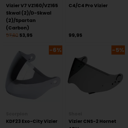
Vizier V7 VZ160/VZ165
C4/C4 Pro Vizier
Skwal (2)/D-Skwal
(2)/Spartan
(Carbon)
57,80
53,95
99,95
-6%
-5%
Scorpion
Shoei
KDF23 Exo-City Vizier
Vizier CNS-2 Hornet