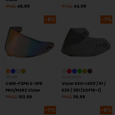
49,90
46,99
47,95
44,99
-5%
-7%
Shoei
Scorpion
CWR-F2PN X-SPR
Vizier EXO-1400 / R1 /
PRO/NXR2 Vizier
520 / 391 (KDF16-1)
109,95
103,99
39,90
36,99
-7%
-6%