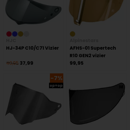
HJC
Alpinestars
HJ-34P C10/C71 Vizier
AFHS-01 Supertech
R10 GEN2 vizier
40,95
37,99
99,95
-7%
op=op