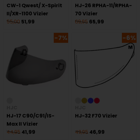
CW-1 Qwest/ X-Spirit
HJ-26 RPHA-11/RPHA-
II/XR-1100 Vizier
70 Vizier
55,00
51,99
69,95
65,99
-7%
-6%
HJC
HJC
HJ-17 C90/C91/IS-
HJ-32 F70 Vizier
Max II Vizier
44,95
41,99
49,95
46,99