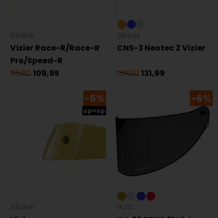
Shark
Shoei
Vizier Race-R/Race-R
CNS-3 Neotec 2 Vizier
Pro/Speed-R
115,80
109,95
139,00
131,99
-6%
-6%
op=op
Shark
HJC