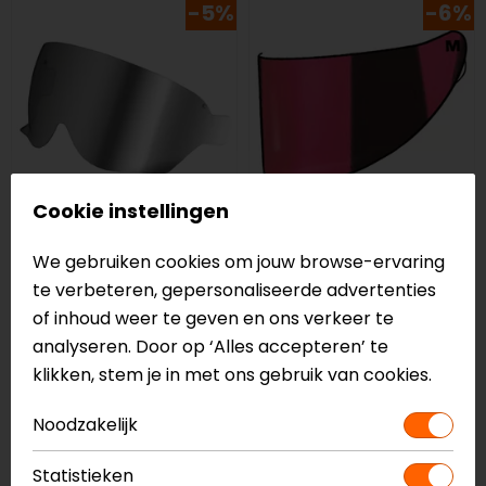
-5%
-6%
Cookie instellingen
Shoei
HJC
We gebruiken cookies om jouw browse-ervaring
CJ-3 J.O Vizier
HJ-31 I70 Vizier
te verbeteren, gepersonaliseerde advertenties
79,00
74,99
69,95
65,99
of inhoud weer te geven en ons verkeer te
analyseren. Door op ‘Alles accepteren’ te
-5%
klikken, stem je in met ons gebruik van cookies.
Noodzakelijk
Statistieken