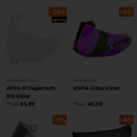
-20%
-6%
op=op
Alpinestars
Scorpion
AFHS-01 Supertech
KDF14-2 Exo Vizier
R10 Vizier
79,95
63,95
49,90
46,99
-7%
-6%