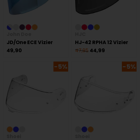
John Doe
HJC
JD/One ECE Vizier
HJ-42 RPHA 12 Vizier
49,90
47,95
44,99
-5%
-5%
Shoei
Shoei